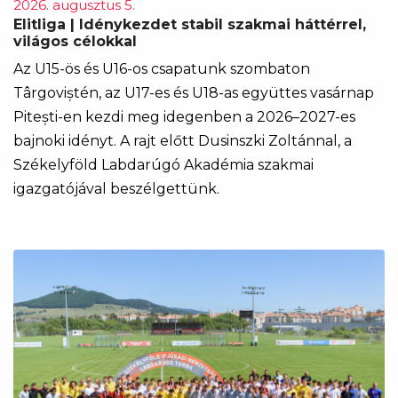
2026. augusztus 5.
Elitliga | Idénykezdet stabil szakmai háttérrel,
világos célokkal
Az U15-ös és U16-os csapatunk szombaton
Târgoviștén, az U17-es és U18-as együttes vasárnap
Pitești-en kezdi meg idegenben a 2026–2027-es
bajnoki idényt. A rajt előtt Dusinszki Zoltánnal, a
Székelyföld Labdarúgó Akadémia szakmai
igazgatójával beszélgettünk.