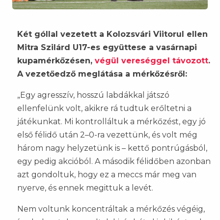
Két góllal vezetett a Kolozsvári Viitorul ellen
Mitra Szilárd U17-es együttese a vasárnapi
kupamérkőzésen,
végül vereséggel távozott
.
A vezetőedző meglátása a mérkőzésről:
„Egy agresszív, hosszú labdákkal játszó
ellenfelünk volt, akikre rá tudtuk erőltetni a
játékunkat. Mi kontrolláltuk a mérkőzést, egy jó
első félidő után 2–0-ra vezettünk, és volt még
három nagy helyzetünk is – kettő pontrúgásból,
egy pedig akcióból. A második félidőben azonban
azt gondoltuk, hogy ez a meccs már meg van
nyerve, és ennek megittuk a levét.
Nem voltunk koncentráltak a mérkőzés végéig,