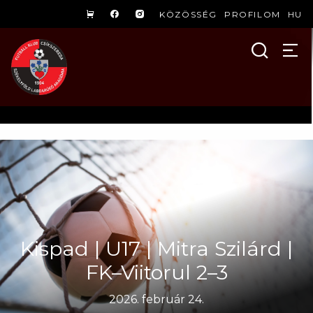
KÖZÖSSÉG
PROFILOM
HU
Kispad | U17 | Mitra Szilárd |
FK–Viitorul 2–3
2026. február 24.