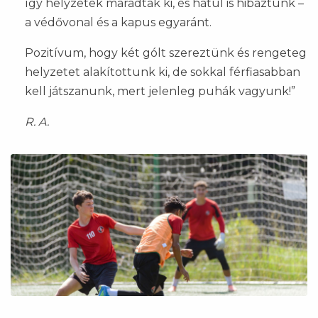
így helyzetek maradtak ki, és hátul is hibáztunk –
a védővonal és a kapus egyaránt.
Pozitívum, hogy két gólt szereztünk és rengeteg
helyzetet alakítottunk ki, de sokkal férfiasabban
kell játszanunk, mert jelenleg puhák vagyunk!”
R. A.