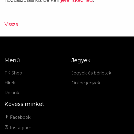
hozzászóláshoz be kell
jelentkezned
.
Vissza
Menü
Jegyek
FK Shop
Jegyek és bérletek
Hírek
Online jegyek
Rólunk
Kövess minket
Facebook
Instagram