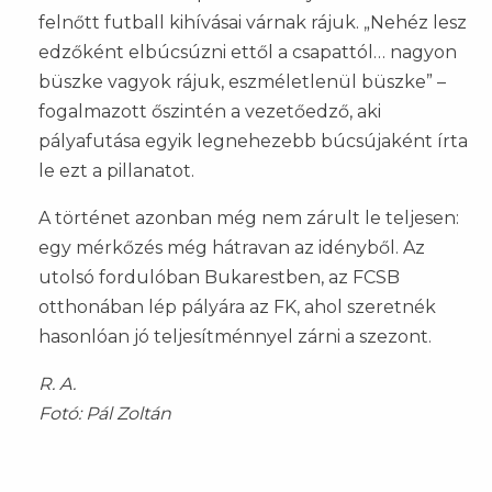
felnőtt futball kihívásai várnak rájuk. „Nehéz lesz
edzőként elbúcsúzni ettől a csapattól… nagyon
büszke vagyok rájuk, eszméletlenül büszke” –
fogalmazott őszintén a vezetőedző, aki
pályafutása egyik legnehezebb búcsújaként írta
le ezt a pillanatot.
A történet azonban még nem zárult le teljesen:
egy mérkőzés még hátravan az idényből. Az
utolsó fordulóban Bukarestben, az FCSB
otthonában lép pályára az FK, ahol szeretnék
hasonlóan jó teljesítménnyel zárni a szezont.
R. A.
Fotó: Pál Zoltán