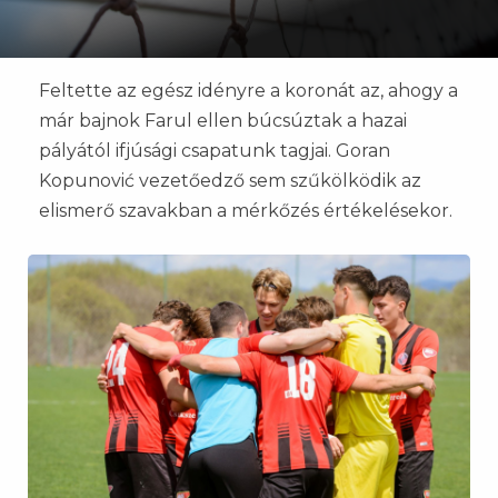
Feltette az egész idényre a koronát az, ahogy a
már bajnok Farul ellen búcsúztak a hazai
pályától ifjúsági csapatunk tagjai. Goran
Kopunović vezetőedző sem szűkölködik az
elismerő szavakban a mérkőzés értékelésekor.