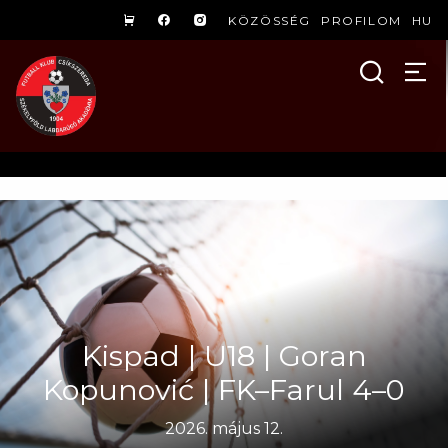
KÖZÖSSÉG
PROFILOM
HU
Kispad | U18 | Goran
Kopunović | FK–Farul 4–0
2026. május 12.