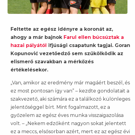
Feltette az egész idényre a koronát az,
ahogy a már bajnok
Farul ellen búcsúztak a
hazai pályától
ifjúsági csapatunk tagjai. Goran
Kopunović vezetőedző sem szűkölködik az
elismerő szavakban a mérkőzés
értékelésekor.
„Van, amikor az eredmény már magáért beszél, és
ez most pontosan így van” – kezdte gondolatait a
szakvezető, aki számára ez a találkozó különleges
jelentőséggel bírt. Mint fogalmazott, ez a
győzelem az egész éves munka visszaigazolása
volt. – „Nekem edzőként nagyon sokat jelentett
ez a meccs, elsősorban azért, mert ez az egész évi