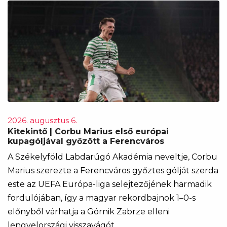
2026. augusztus 6.
Kitekintő | Corbu Marius első európai
kupagóljával győzött a Ferencváros
A Székelyföld Labdarúgó Akadémia neveltje, Corbu
Marius szerezte a Ferencváros győztes gólját szerda
este az UEFA Európa-liga selejtezőjének harmadik
fordulójában, így a magyar rekordbajnok 1–0-s
előnyből várhatja a Górnik Zabrze elleni
lengyelországi visszavágót.