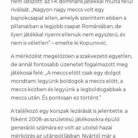
nem látszott: az FK domináns játékkal múlta felül
riválisát. „Nagyon nagy meccs volt egy
bajnokcsapat ellen, amelyik szerintem ebben a
pillanatban a legjobb csapat Romániában, de
ilyen játékkal nyerni ellenük nem egyszerű, és
nem is véletlen” – emelte ki Kopunović.
A mérkőzést megelőzően a szakvezető egyetlen,
de annál fontosabb üzenetet fogalmazott meg
játékosai felé: „A meccs előtt csak egy dolgot
mondtam: legyünk boldogok a meccs előtt, a
meccs közben és legyünk a legboldogabbak a
meccs után. És pontosan ez történt.”
A találkozó egy korszak lezárását is jelentette: a
főként 2008-as születésű játékosokra épülő
generáció számára ez volt az utolsó hazai
mérkőzés az utánpótlásban. Nyártól már a