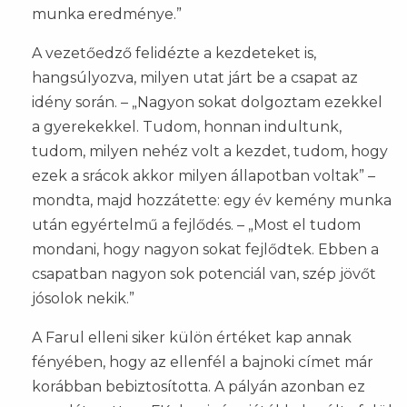
munka eredménye.”
A vezetőedző felidézte a kezdeteket is,
hangsúlyozva, milyen utat járt be a csapat az
idény során. – „Nagyon sokat dolgoztam ezekkel
a gyerekekkel. Tudom, honnan indultunk,
tudom, milyen nehéz volt a kezdet, tudom, hogy
ezek a srácok akkor milyen állapotban voltak” –
mondta, majd hozzátette: egy év kemény munka
után egyértelmű a fejlődés. – „Most el tudom
mondani, hogy nagyon sokat fejlődtek. Ebben a
csapatban nagyon sok potenciál van, szép jövőt
jósolok nekik.”
A Farul elleni siker külön értéket kap annak
fényében, hogy az ellenfél a bajnoki címet már
korábban bebiztosította. A pályán azonban ez