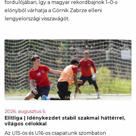
fordulójában, így a magyar rekordbajnok 1–0-s
előnyből várhatja a Górnik Zabrze elleni
lengyelországi visszavágót.
2026. augusztus 5.
Elitliga | Idénykezdet stabil szakmai háttérrel,
világos célokkal
Az U15-ös és U16-os csapatunk szombaton