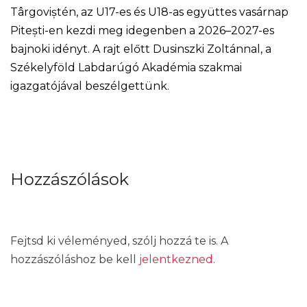
Târgoviștén, az U17-es és U18-as együttes vasárnap
Pitești-en kezdi meg idegenben a 2026–2027-es
bajnoki idényt. A rajt előtt Dusinszki Zoltánnal, a
Székelyföld Labdarúgó Akadémia szakmai
igazgatójával beszélgettünk.
Hozzászólások
Fejtsd ki véleményed, szólj hozzá te is. A
hozzászóláshoz be kell
jelentkezned
.