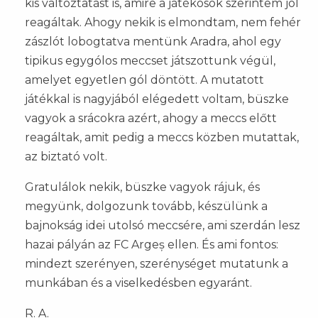
kis változtatást is, amire a játékosok szerintem jól
reagáltak. Ahogy nekik is elmondtam, nem fehér
zászlót lobogtatva mentünk Aradra, ahol egy
tipikus egygólos meccset játszottunk végül,
amelyet egyetlen gól döntött. A mutatott
játékkal is nagyjából elégedett voltam, büszke
vagyok a srácokra azért, ahogy a meccs előtt
reagáltak, amit pedig a meccs közben mutattak,
az biztató volt.
Gratulálok nekik, büszke vagyok rájuk, és
megyünk, dolgozunk tovább, készülünk a
bajnokság idei utolsó meccsére, ami szerdán lesz
hazai pályán az FC Argeș ellen. És ami fontos:
mindezt szerényen, szerénységet mutatunk a
munkában és a viselkedésben egyaránt.
R. A.