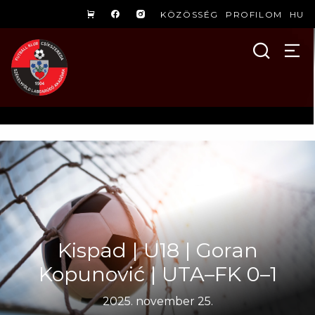
KÖZÖSSÉG
PROFILOM
HU
Kispad | U18 | Goran
Kopunović | UTA–FK 0–1
2025. november 25.