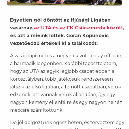
Egyetlen gól döntött az Ifjúsági Ligában
vasárnap
az UTA és az FK Csíkszereda között
,
és azt a mieink lőtték. Goran Kopunović
vezetőedző értékeli ki a találkozót:
A vasárnapi meccs a negyedik volt a play off-ban,
a harmadik idegenben. Korábbi tapasztalatom,
hogy az UTA az egyik legjobb csapat ebben a
korosztályban, több játékosuk rendszeresen
játszik az első ligában, a felnőtt csapatban, velük
edzenek, ott vannak velük állandóan, így egy
nagyon kemény ellenfélre és egy nagyon nehéz
meccsre számítottunk.
De jól dolgoztunk egész héten, és terveztem egy