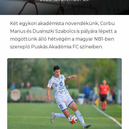
Két egykori akadémista növendékünk, Corbu
Marius és Dusinszki Szabolcs is pályára lépett a
mögöttünk álló hétvégén a magyar NB1-ben
szereplő Puskás Akadémia FC színeiben.