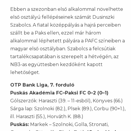
Ebben a szezonban első alkalommal növelhette
első osztályú fellépéseinek számát Dusinszki
Szabolcs. A fiatal középpályás a hajrá perceiben
szállt be a Paks ellen, ezzel már három
alkalommal léphetett pályára a PAFC színeiben a
magyar első osztályban. Szabolcs a felcsútiak
tartalékcsapatában is szerepelt a hétvégén, az
NB3-as együttesben kezdőként kapott
lehetőséget.
OTP Bank Liga, 7. forduló
Puskás Akadémia FC–Paksi FC 0–2 (0–1)
Gólszerzők: Haraszti (39. – 11-esből), Könyves (66.)
Sárga lap: Szolnoki (82.), Plsek (89.), Corbu (90+1.),
ill. Haraszti (55.), Horváth K. (88.)
Puskás:
Markek – Szolnoki, Golla, Stronati,