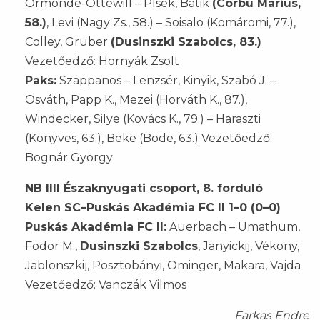
Ormonde-Ottewill – Plsek, Batik
(Corbu Marius,
58.)
, Levi (Nagy Zs., 58.) – Soisalo (Komáromi, 77.),
Colley, Gruber
(Dusinszki Szabolcs, 83.)
Vezetőedző: Hornyák Zsolt
Paks:
Szappanos – Lenzsér, Kinyik, Szabó J. –
Osváth, Papp K., Mezei (Horváth K., 87.),
Windecker, Silye (Kovács K., 79.) – Haraszti
(Könyves, 63.), Beke (Böde, 63.) Vezetőedző:
Bognár György
NB IIII Északnyugati csoport, 8. forduló
Kelen SC–Puskás Akadémia FC II 1–0 (0–0)
Puskás Akadémia FC II:
Auerbach – Umathum,
Fodor M.,
Dusinszki Szabolcs
, Janyickij, Vékony,
Jablonszkij, Posztobányi, Ominger, Makara, Vajda
Vezetőedző: Vanczák Vilmos
Farkas Endre