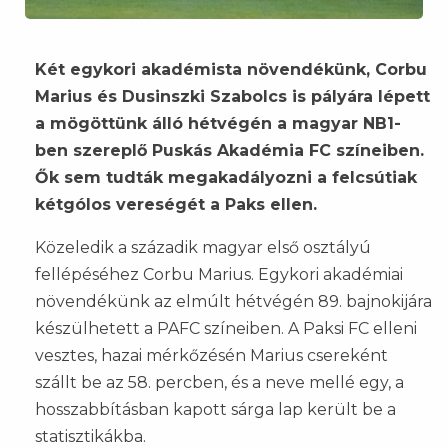
Két egykori akadémista növendékünk, Corbu
Marius és Dusinszki Szabolcs is pályára lépett
a mögöttünk álló hétvégén a magyar NB1-
ben szereplő Puskás Akadémia FC színeiben.
Ők sem tudták megakadályozni a felcsútiak
kétgólos vereségét a Paks ellen.
Közeledik a századik magyar első osztályú
fellépéséhez Corbu Marius. Egykori akadémiai
növendékünk az elmúlt hétvégén 89. bajnokijára
készülhetett a PAFC színeiben. A Paksi FC elleni
vesztes, hazai mérkőzésén Marius csereként
szállt be az 58. percben, és a neve mellé egy, a
hosszabbításban kapott sárga lap került be a
statisztikákba.