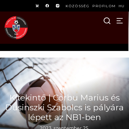
KÖZÖSSÉG
PROFILOM
HU
Kitekintő | Corbu Marius és
Dusinszki Szabolcs is pályára
lépett az NB1-ben
2023. szeptember 25.