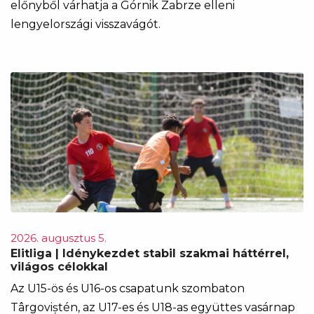
előnyből várhatja a Górnik Zabrze elleni
lengyelországi visszavágót.
2026. augusztus 5.
Elitliga | Idénykezdet stabil szakmai háttérrel,
világos célokkal
Az U15-ös és U16-os csapatunk szombaton
Târgoviștén, az U17-es és U18-as együttes vasárnap