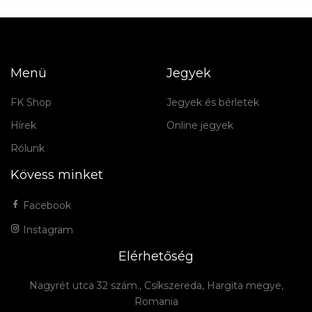
Menü
Jegyek
FK Shop
Jegyek és bérletek
Hírek
Online jegyek
Rólunk
Kövess minket
Facebook
Instagram
Elérhetőség
Nagyrét utca 32 szám., Csíkszereda, Hargita megye,
Romania