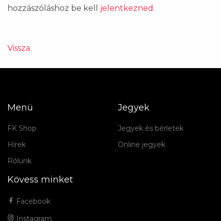
hozzászóláshoz be kell
jelentkezned
.
Vissza
Menü
Jegyek
FK Shop
Jegyek és bérletek
Hírek
Online jegyek
Rólunk
Kövess minket
Facebook
Instagram