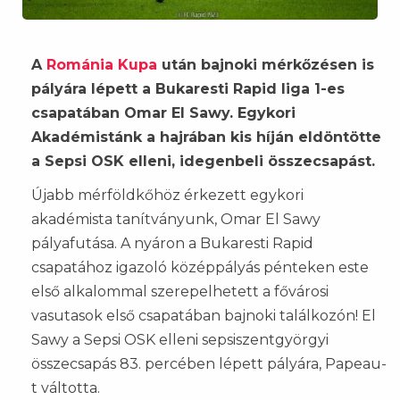
A
Románia Kupa
után bajnoki mérkőzésen is
pályára lépett a Bukaresti Rapid liga 1-es
csapatában Omar El Sawy. Egykori
Akadémistánk a hajrában kis híján eldöntötte
a Sepsi OSK elleni, idegenbeli összecsapást.
Újabb mérföldkőhöz érkezett egykori
akadémista tanítványunk, Omar El Sawy
pályafutása. A nyáron a Bukaresti Rapid
csapatához igazoló középpályás pénteken este
első alkalommal szerepelhetett a fővárosi
vasutasok első csapatában bajnoki találkozón! El
Sawy a Sepsi OSK elleni sepsiszentgyörgyi
összecsapás 83. percében lépett pályára,
Papeau-
t váltotta.