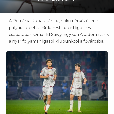
A Románia Kupa után bajnoki mérkőzésen is
pályára lépett a Bukaresti Rapid liga 1-es
csapatában Omar El Sawy. Egykori Akadémistánk
a nyár folyamán igazol klubunktól a fővárosba.