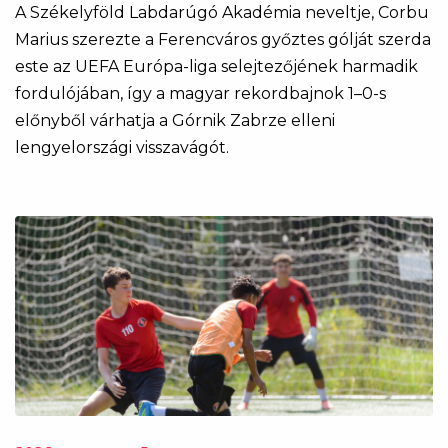
A Székelyföld Labdarúgó Akadémia neveltje, Corbu
Marius szerezte a Ferencváros győztes gólját szerda
este az UEFA Európa-liga selejtezőjének harmadik
fordulójában, így a magyar rekordbajnok 1–0-s
előnyből várhatja a Górnik Zabrze elleni
lengyelországi visszavágót.