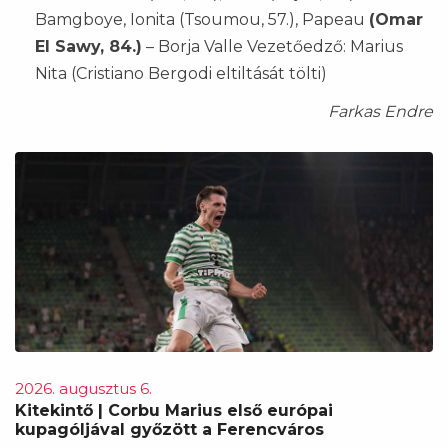
Bamgboye, Ionita (Tsoumou, 57.), Papeau
(Omar
El Sawy, 84.)
– Borja Valle Vezetőedző: Marius
Nita (Cristiano Bergodi eltiltását tölti)
Farkas Endre
2026. augusztus 6.
Kitekintő | Corbu Marius első európai
kupagóljával győzött a Ferencváros