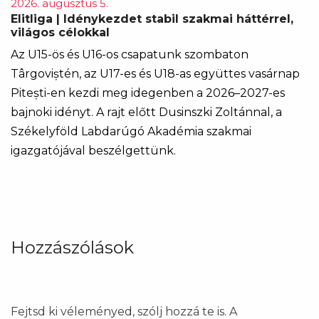
2026. augusztus 5.
Elitliga | Idénykezdet stabil szakmai háttérrel,
világos célokkal
Az U15-ös és U16-os csapatunk szombaton
Târgoviștén, az U17-es és U18-as együttes vasárnap
Pitești-en kezdi meg idegenben a 2026–2027-es
bajnoki idényt. A rajt előtt Dusinszki Zoltánnal, a
Székelyföld Labdarúgó Akadémia szakmai
igazgatójával beszélgettünk.
Hozzászólások
Fejtsd ki véleményed, szólj hozzá te is. A