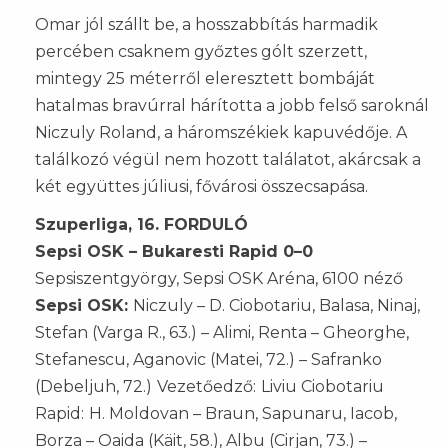
Omar jól szállt be, a hosszabbítás harmadik
percében csaknem győztes gólt szerzett,
mintegy 25 méterről eleresztett bombáját
hatalmas bravúrral hárította a jobb felső saroknál
Niczuly Roland, a háromszékiek kapuvédője. A
találkozó végül nem hozott találatot, akárcsak a
két együttes júliusi, fővárosi összecsapása.
Szuperliga, 16. FORDULÓ
Sepsi OSK – Bukaresti Rapid 0–0
Sepsiszentgyörgy, Sepsi OSK Aréna, 6100 néző
Sepsi OSK:
Niczuly – D. Ciobotariu, Balasa, Ninaj,
Stefan (Varga R., 63.) – Alimi, Renta – Gheorghe,
Stefanescu, Aganovic (Matei, 72.) – Safranko
(Debeljuh, 72.)
Vezetőedző:
Liviu Ciobotariu
Rapid:
H. Moldovan – Braun, Sapunaru, Iacob,
Borza – Oaida (Käit, 58.), Albu (Cirjan, 73.) –