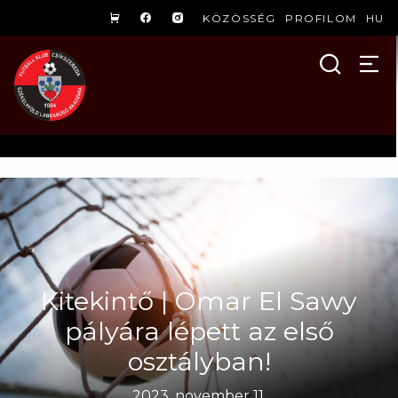
KÖZÖSSÉG
PROFILOM
HU
Kitekintő | Omar El Sawy
pályára lépett az első
osztályban!
2023. november 11.