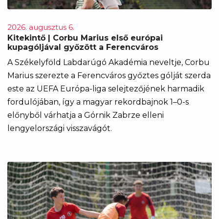
2026. augusztus 6.
Kitekintő | Corbu Marius első európai
kupagóljával győzött a Ferencváros
A Székelyföld Labdarúgó Akadémia neveltje, Corbu
Marius szerezte a Ferencváros győztes gólját szerda
este az UEFA Európa-liga selejtezőjének harmadik
fordulójában, így a magyar rekordbajnok 1–0-s
előnyből várhatja a Górnik Zabrze elleni
lengyelországi visszavágót.