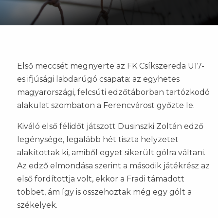
Első meccsét megnyerte az FK Csíkszereda U17-
es ifjúsági labdarúgó csapata: az egyhetes
magyarországi, felcsúti edzőtáborban tartózkodó
alakulat szombaton a Ferencvárost győzte le.
Kiváló első félidőt játszott Dusinszki Zoltán edző
legénysége, legalább hét tiszta helyzetet
alakítottak ki, amiből egyet sikerült gólra váltani.
Az edző elmondása szerint a második játékrész az
első fordítottja volt, ekkor a Fradi támadott
többet, ám így is összehoztak még egy gólt a
székelyek.