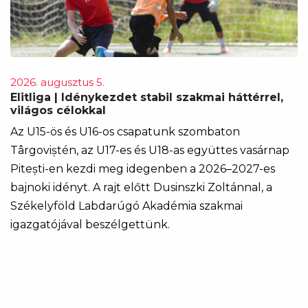
2026. augusztus 5.
Elitliga | Idénykezdet stabil szakmai háttérrel,
világos célokkal
Az U15-ös és U16-os csapatunk szombaton
Târgoviștén, az U17-es és U18-as együttes vasárnap
Pitești-en kezdi meg idegenben a 2026–2027-es
bajnoki idényt. A rajt előtt Dusinszki Zoltánnal, a
Székelyföld Labdarúgó Akadémia szakmai
igazgatójával beszélgettünk.