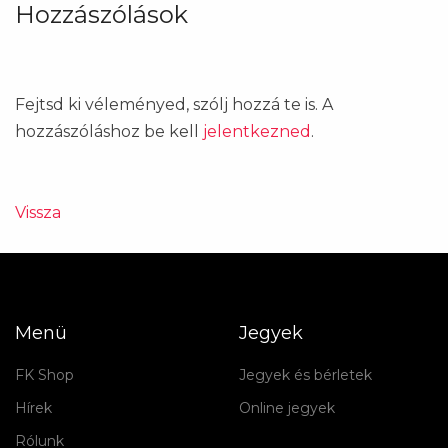
Hozzászólások
Fejtsd ki véleményed, szólj hozzá te is. A
hozzászóláshoz be kell
jelentkezned
.
Vissza
Menü
Jegyek
FK Shop
Jegyek és bérletek
Hírek
Online jegyek
Rólunk