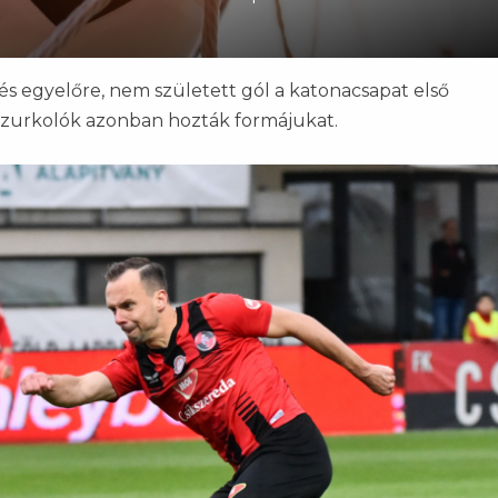
és egyelőre, nem született gól a katonacsapat első
szurkolók azonban hozták formájukat.