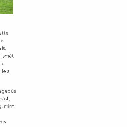
ette
os
is,
 ismét
ta
 le a
Hegedűs
mást,
g, mint
egy