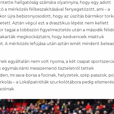
lentette hallgatóság számára olyannyira, hogy egy adott
ető a mérkőzés félbeszakításával fenyegetőzött, ami – a
kor újra bebizonyosodott, hogy az úszítás bármikor tork
hetett. Aztán végül ezt a drasztikus lépést nem kellett
r tagjai a többszöri figyelmeztetés után a második félid
 akarták megkockáztatni, hogy kedvenceik miattuk
et. A mérkőzés lefújása után aztán ismét mindent belead
nek egyáltalán nem volt nyoma, a két csapat sportszer
k egymás iránti messzemenő tiszteletről tettek
den, mi sava-borsa a focinak, helyzetek, szép passzok, p
rkolás – a Lokálpatrióták szurkolótábora pedig elismerés
ációnak.