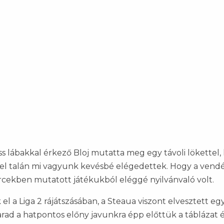
iss lábakkal érkező Bloj mutatta meg egy távoli lökettel,
nel talán mi vagyunk kevésbé elégedettek. Hogy a vend
percekben mutatott játékukból eléggé nyilvánvaló volt.
l a Liga 2 rájátszásában, a Steaua viszont elvesztett eg
rad a hatpontos előny javunkra épp előttük a táblázat 