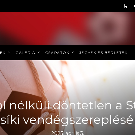
REK
GALÉRIA
CSAPATOK
JEGYEK ÉS BÉRLETEK
ól nélküli döntetlen a 
síki vendégszereplés
2025. április 3.