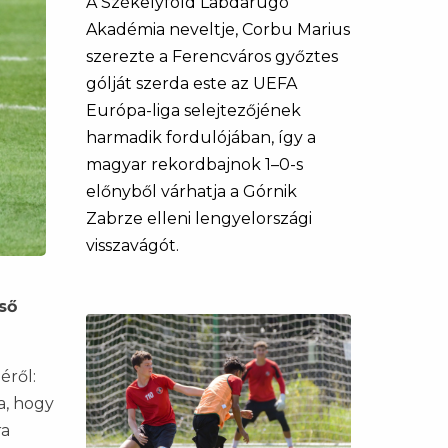
A Székelyföld Labdarúgó
Akadémia neveltje, Corbu Marius
szerezte a Ferencváros győztes
gólját szerda este az UEFA
Európa-liga selejtezőjének
harmadik fordulójában, így a
magyar rekordbajnok 1–0-s
előnyből várhatja a Górnik
Zabrze elleni lengyelországi
visszavágót.
ső
éről:
a, hogy
ra