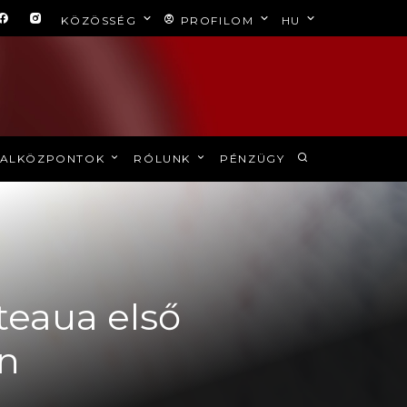
KÖZÖSSÉG
PROFILOM
HU
ALKÖZPONTOK
RÓLUNK
PÉNZÜGY
Steaua első
én