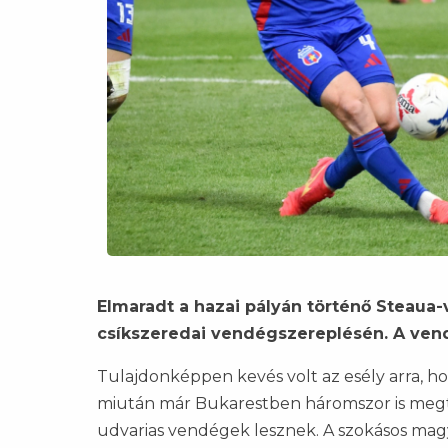
Elmaradt a hazai pályán történő Steaua-
csíkszeredai vendégszereplésén. A ven
Tulajdonképpen kevés volt az esély arra, h
miután már Bukarestben háromszor is megt
udvarias vendégek lesznek. A szokásos ma