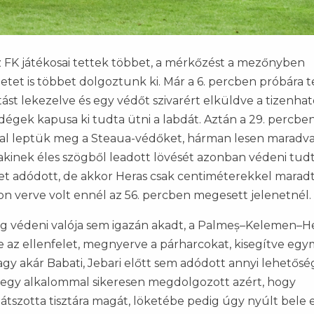
FK játékosai tettek többet, a mérkőzést a mezőnyben
etet is többet dolgoztunk ki. Már a 6. percben próbára t
ást lekezelve és egy védőt szivarért elküldve a tizenhat
dégek kapusa ki tudta ütni a labdát. Aztán a 29. percben 
val leptük meg a Steaua-védőket, hárman lesen maradva
 akinek éles szögből leadott lövését azonban védeni tud
et adódott, de akkor Heras csak centiméterekkel maradt
mon verve volt ennél az 56. percben megesett jelenetnél.
g védeni valója sem igazán akadt, a Palmeș–Kelemen–
ve az ellenfelet, megnyerve a párharcokat, kisegítve egy
vagy akár Babati, Jebari előtt sem adódott annyi lehetősé
t egy alkalommal sikeresen megdolgozott azért, hogy
 játszotta tisztára magát, löketébe pedig úgy nyúlt bele 