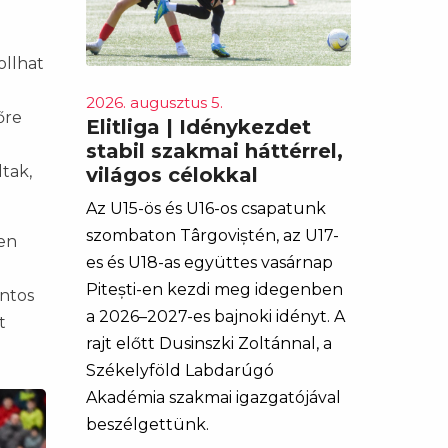
ollhat
2026. augusztus 5.
őre
Elitliga | Idénykezdet
stabil szakmai háttérrel,
tak,
világos célokkal
Az U15-ös és U16-os csapatunk
szombaton Târgoviștén, az U17-
űen
es és U18-as együttes vasárnap
Pitești-en kezdi meg idegenben
ontos
a 2026–2027-es bajnoki idényt. A
t
rajt előtt Dusinszki Zoltánnal, a
Székelyföld Labdarúgó
Akadémia szakmai igazgatójával
beszélgettünk.