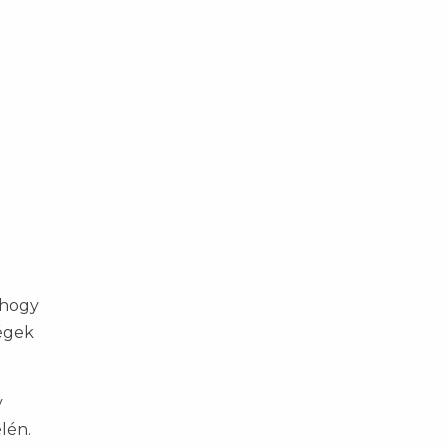
 hogy
égek
y
élén.