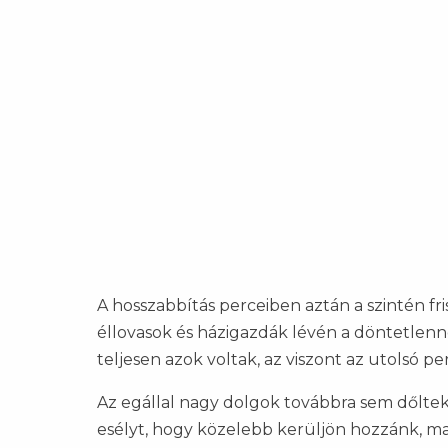
A hosszabbítás perceiben aztán a szintén fr
éllovasok és házigazdák lévén a döntetlen
teljesen azok voltak, az viszont az utolsó 
Az egállal nagy dolgok továbbra sem dőltek e
esélyt, hogy közelebb kerüljön hozzánk, ma