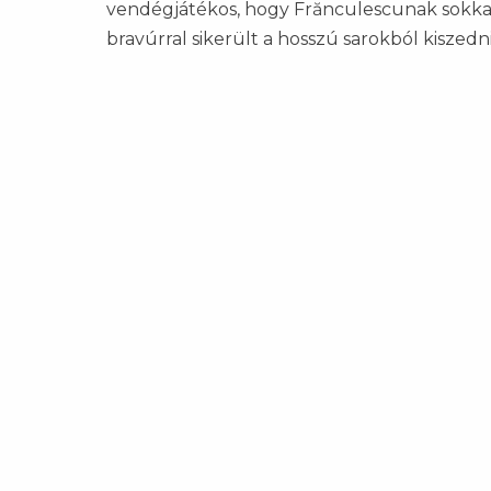
vendégjátékos, hogy Frănculescunak sokkal
bravúrral sikerült a hosszú sarokból kiszedni