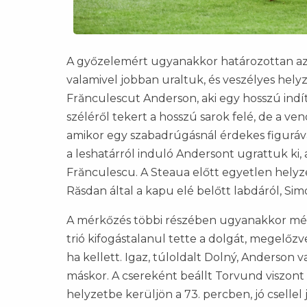
A győzelemért ugyanakkor határozottan az 
valamivel jobban uraltuk, és veszélyes helyz
Frănculescut Anderson, aki egy hosszú indít
széléről tekert a hosszú sarok felé, de a ven
amikor egy szabadrúgásnál érdekes figurá
a leshatárról induló Andersont ugrattuk ki,
Frănculescu. A Steaua előtt egyetlen helyz
Răsdan által a kapu elé belőtt labdáról, Si
A mérkőzés többi részében ugyanakkor mé
trió kifogástalanul tette a dolgát, megelőz
ha kellett. Igaz, túloldalt Dolný, Anderson 
máskor. A csereként beállt Torvund viszon
helyzetbe kerüljön a 73. percben, jó csellel