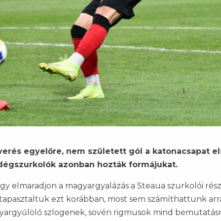
verés egyelőre, nem született gól a katonacsapat el
dégszurkolók azonban hozták formájukat.
ogy elmaradjon a magyargyalázás a Steaua szurkolói rész
apasztaltuk ezt korábban, most sem számíthattunk arr
gyargyűlölő szlogenek, sovén rigmusok mind bemutatás