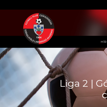
HÍ
Liga 2 | G
c