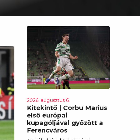
2026. augusztus 6.
Kitekintő | Corbu Marius
első európai
kupagóljával győzött a
Ferencváros