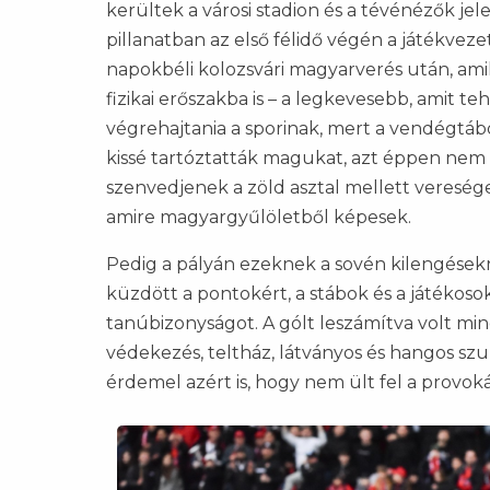
kerültek a városi stadion és a tévénézők je
pillanatban az első félidő végén a játékvez
napokbéli kolozsvári magyarverés után, ami
fizikai erőszakba is – a legkevesebb, amit te
végrehajtania a sporinak, mert a vendégtábo
kissé tartóztatták magukat, azt éppen nem
szenvedjenek a zöld asztal mellett vereség
amire magyargyűlöletből képesek.
Pedig a pályán ezeknek a sovén kilengések
küzdött a pontokért, a stábok és a játékoso
tanúbizonyságot. A gólt leszámítva volt min
védekezés, teltház, látványos és hangos szu
érdemel azért is, hogy nem ült fel a provok