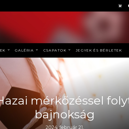
REK
GALÉRIA
CSAPATOK
JEGYEK ÉS BÉRLETEK
 Hazai mérkőzéssel foly
bajnokság
2024. február 21.