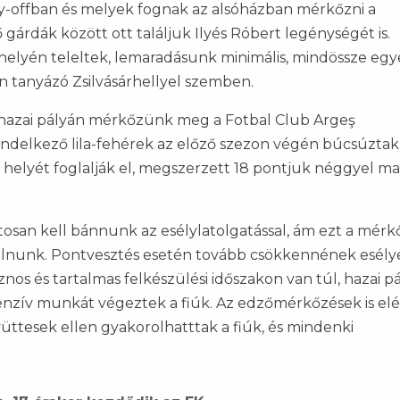
ay-offban és melyek fognak az alsóházban mérkőzni a
 gárdák között ott találjuk Ilyés Róbert legénységét is.
 helyén teleltek, lemaradásunk minimális, mindössze egy
en tanyázó Zsilvásárhellyel szemben.
n, hazai pályán mérkőzünk meg a Fotbal Club Argeş
rendelkező lila-fehérek az előző szezon végén búcsúztak
 15. helyét foglalják el, megszerzett 18 pontjuk néggyel ma
san kell bánnunk az esélylatolgatással, ám ezt a mérk
olnunk. Pontvesztés esetén tovább csökkennének esély
sznos és tartalmas felkészülési időszakon van túl, hazai p
intenzív munkát végeztek a fiúk. Az edzőmérkőzések is elé
üttesek ellen gyakorolhatttak a fiúk, és mindenki