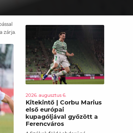
pással
 zárja.
2026. augusztus 6.
Kitekintő | Corbu Marius
első európai
kupagóljával győzött a
Ferencváros