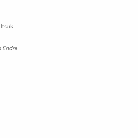
öltsük
s Endre