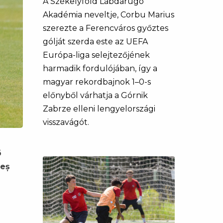
A Székelyföld Labdarúgó
Akadémia neveltje, Corbu Marius
szerezte a Ferencváros győztes
gólját szerda este az UEFA
Európa-liga selejtezőjének
harmadik fordulójában, így a
magyar rekordbajnok 1–0-s
előnyből várhatja a Górnik
Zabrze elleni lengyelországi
visszavágót.
ő
geș