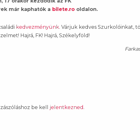
n, 17 órakor kezdődik az FK
yek már kaphatók a
bilete.ro
oldalon.
családi
kedvezményünk
. Várjuk kedves Szurkolóinkat, t
elmet! Hajrá, FK! Hajrá, Székelyföld!
Farka
ozzászóláshoz be kell
jelentkezned
.