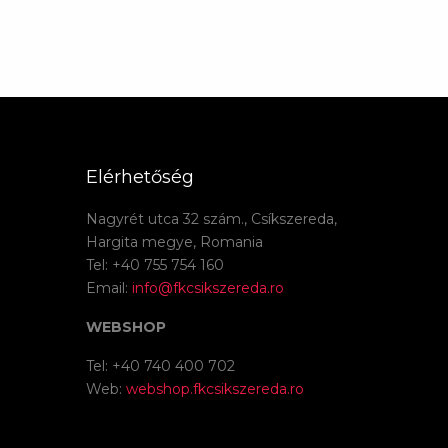
Elérhetőség
Nagyrét utca 32 szám., Csíkszereda,
Hargita megye, Romania
Tel: +40 755 754 160
Email:
info@fkcsikszereda.ro
WEBSHOP
Tel: +40 740 400 702
Web:
webshop.fkcsikszereda.ro