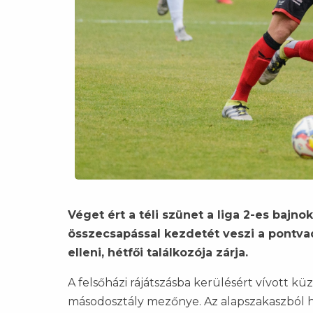
Véget ért a téli szünet a liga 2-es bajn
összecsapással kezdetét veszi a pontvad
elleni, hétfői találkozója zárja.
A felsőházi rájátszásba kerülésért vívott k
másodosztály mezőnye. Az alapszakaszból h