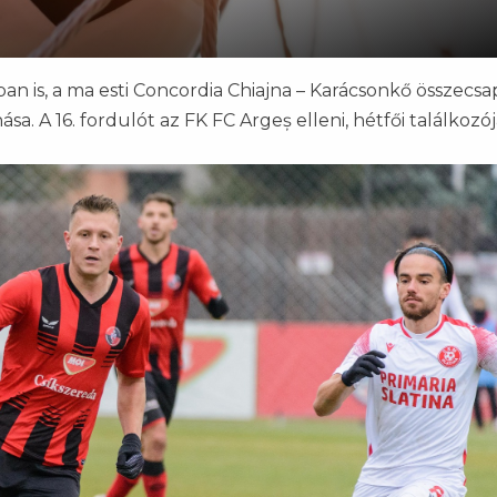
ban is, a ma esti Concordia Chiajna – Karácsonkő összecsa
a. A 16. fordulót az FK FC Argeș elleni, hétfői találkozója