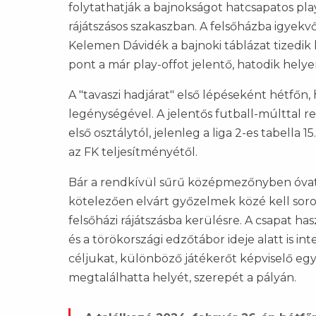
folytathatják a bajnokságot hatcsapatos pl
rájátszásos szakaszban. A felsőházba igyekvő
Kelemen Dávidék a bajnoki táblázat tizedik
pont a már play-offot jelentő, hatodik hely
A "tavaszi hadjárat" első lépéseként hétfő
legénységével. A jelentős futball-múlttal 
első osztálytól, jelenleg a liga 2-es tabella
az FK teljesítményétől.
Bár a rendkívül sűrű középmezőnyben óvato
kötelezően elvárt győzelmek közé kell sor
felsőházi rájátszásba kerülésre. A csapat ha
és a törökországi edzőtábor ideje alatt is 
céljukat, különböző játékerőt képviselő egy
megtalálhatta helyét, szerepét a pályán.