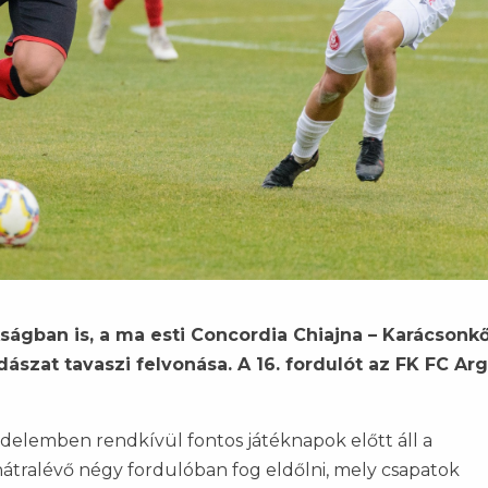
okságban is, a ma esti Concordia Chiajna – Karácsonk
ászat tavaszi felvonása. A 16. fordulót az FK FC Ar
üzdelemben rendkívül fontos játéknapok előtt áll a
átralévő négy fordulóban fog eldőlni, mely csapatok