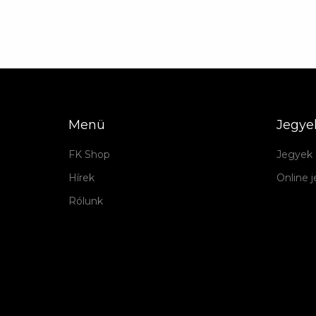
Menü
Jegye
FK Shop
Jegyek 
Hírek
Online 
Rólunk