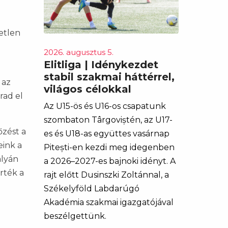
etlen
2026. augusztus 5.
Elitliga | Idénykezdet
stabil szakmai háttérrel,
 az
világos célokkal
rad el
Az U15-ös és U16-os csapatunk
szombaton Târgoviștén, az U17-
őzést a
es és U18-as együttes vasárnap
eink a
Pitești-en kezdi meg idegenben
ályán
a 2026–2027-es bajnoki idényt. A
rték a
rajt előtt Dusinszki Zoltánnal, a
Székelyföld Labdarúgó
Akadémia szakmai igazgatójával
beszélgettünk.