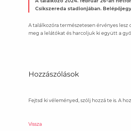
A találkozó 2024. február 26-án hétfő
Csíkszereda stadionjában. Belépőjeg
A találkozóra természetesen érvényes lesz 
meg a lelátókat és harcoljuk ki együtt a győz
Hozzászólások
Fejtsd ki véleményed, szólj hozzá te is. A h
Vissza