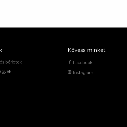
k
Kövess minket
és bérletek
Facebook
jegyek
Instagram