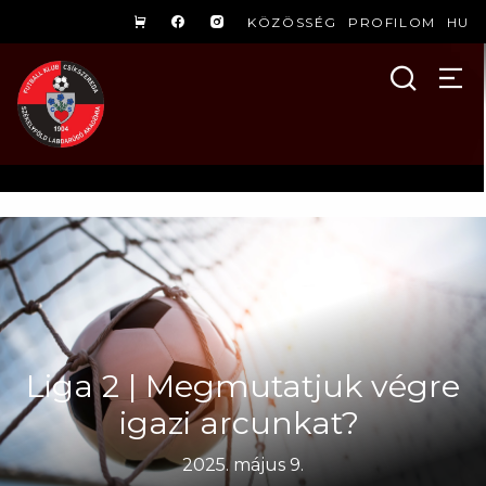
KÖZÖSSÉG
PROFILOM
HU
Liga 2 | Megmutatjuk végre
igazi arcunkat?
2025. május 9.