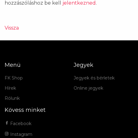
hozzászóláshoz be kell
jelentkezned
.
Vissza
Menü
Jegyek
FK Shop
Jegyek és bérletek
Hírek
Online jegyek
Rólunk
Kövess minket
Facebook
Instagram