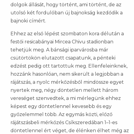
dolgok állását, hogy történt, ami történt, de az
utolsó két fordulóban új bajnokság kezdődik a
bajnoki címért.
Ehhez az első lépést szombaton kora délután a
festői resicabányai Mircea Chivu stadionban
tehetjük meg. A bánsági iparvárosba már
csütörtökön elutazott csapatunk, a pénteki
edzést pedig ott tartottuk meg. Ellenfeleinknek,
hozzánk hasonlóan, nem sikerült a legjobban a
rájátszás, a nyolc mérkőzésből mindössze egyet
nyertek meg, négy döntetlen mellett három
vereséget szenvedtek, a mi mérlegünk ehhez
képest egy döntetlennel kevesebb és egy
győzelemmel több. Az egymás közti, előző
rájátszásbeli mérkőzés Csíkszeredában 1–1-es
döntetlennel ért véget, de élénken élhet még az