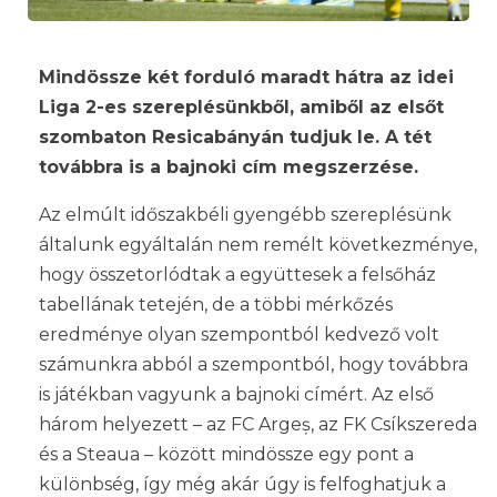
Mindössze két forduló maradt hátra az idei
Liga 2-es szereplésünkből, amiből az elsőt
szombaton Resicabányán tudjuk le. A tét
továbbra is a bajnoki cím megszerzése.
Az elmúlt időszakbéli gyengébb szereplésünk
általunk egyáltalán nem remélt következménye,
hogy összetorlódtak a együttesek a felsőház
tabellának tetején, de a többi mérkőzés
eredménye olyan szempontból kedvező volt
számunkra abból a szempontból, hogy továbbra
is játékban vagyunk a bajnoki címért. Az első
három helyezett – az FC Argeș, az FK Csíkszereda
és a Steaua – között mindössze egy pont a
különbség, így még akár úgy is felfoghatjuk a