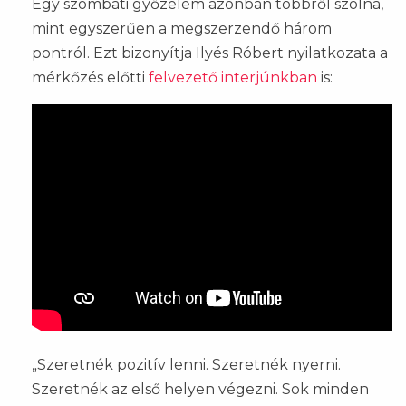
Egy szombati győzelem azonban többről szólna,
mint egyszerűen a megszerzendő három
pontról. Ezt bizonyítja Ilyés Róbert nyilatkozata a
mérkőzés előtti
felvezető interjúnkban
is:
„Szeretnék pozitív lenni. Szeretnék nyerni.
Szeretnék az első helyen végezni. Sok minden