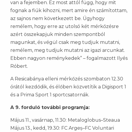
van a fejemben. Ez most attól függ, hogy mit
fognak a fiúk kihozni, mert amire én számítottam,
az sajnos nem következett be. Úgyhogy
remélem, hogy erre az utolsó két mérkőzésre
azért összekapjuk minden szempontból
magunkat, és végül csak meg tudjuk mutatni,
remélem, meg tudjuk mutatni az igazi arcunkat.
Ebben nagyon reménykedek” – fogalmazott Ilyés
Róbert.
A Resicabánya elleni mérkőzés szombaton 12.30
órától kezdődik, és élőben közvetítik a Digisport 1
és a Prima Sport 1 sportcsatornák.
A 9. forduló további programja:
Május 11., vasárnap, 11.30: Metaloglobus–Steaua
Május 13., kedd, 19.30: FC Argeș–FC Voluntari