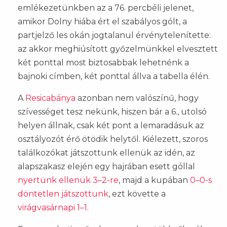
emlékezetünkben az a 76. percbéli jelenet,
amikor Dolny hiába ért el szabályos gólt, a
partjelző les okán jogtalanul érvénytelenítette:
az akkor meghiúsított győzelmünkkel elvesztett
két ponttal most biztosabbak lehetnénk a
bajnoki címben, két ponttal állva a tabella élén.
A
Resicabánya
azonban nem valószínű, hogy
szívességet tesz nekünk, hiszen bár a 6., utolsó
helyen állnak, csak két pont a lemaradásuk az
osztályozót érő ötödik helytől. Kiélezett, szoros
találkozókat játszottunk ellenük az idén, az
alapszakasz elején egy hajrában esett góllal
nyertünk ellenük 3–2-re
, majd a kupában
0–0-s
döntetlen játszottunk
, ezt követte a
virágvasárnapi 1–1
.