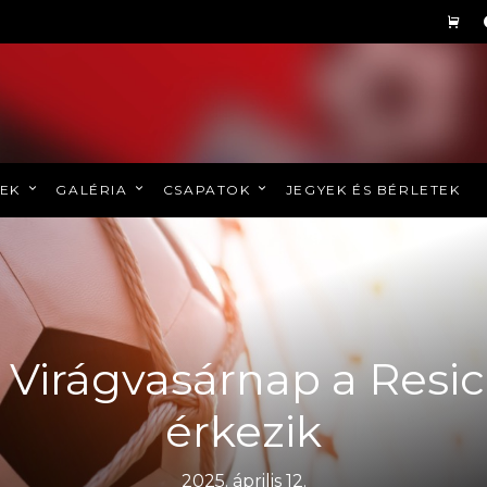
REK
GALÉRIA
CSAPATOK
JEGYEK ÉS BÉRLETEK
| Virágvasárnap a Res
érkezik
2025. április 12.