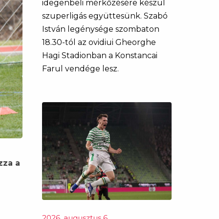
idegenbeli mérkőzésére készül
szuperligás együttesünk. Szabó
István legénysége szombaton
18.30-tól az ovidiui Gheorghe
Hagi Stadionban a Konstancai
Farul vendége lesz.
zza a
2026. augusztus 6.