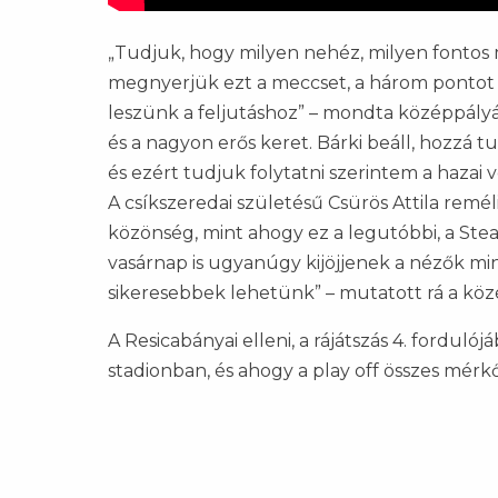
„Tudjuk, hogy milyen nehéz, milyen fontos
megnyerjük ezt a meccset, a három pontot 
leszünk a feljutáshoz” – mondta középpályá
és a nagyon erős keret. Bárki beáll, hozzá t
és ezért tudjuk folytatni szerintem a hazai 
A csíkszeredai születésű Csürös Attila reméli
közönség, mint ahogy ez a legutóbbi, a Stea
vasárnap is ugyanúgy kijöjjenek a nézők mi
sikeresebbek lehetünk” – mutatott rá a köz
A Resicabányai elleni, a rájátszás 4. fordul
stadionban, és ahogy a play off összes mérkőz