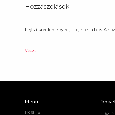
Hozzászólások
Fejtsd ki véleményed, szólj hozzá te is. A h
Vissza
Menü
Jegye
FK Shop
Jegyek 