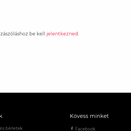
ozzászóláshoz be kell
jelentkezned
.
k
Kövess minket
és bérletek
Facebook