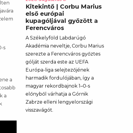
lten
Kitekintő | Corbu Marius
javára
első európai
őzelem
kupagóljával győzött a
Ferencváros
A Székelyföld Labdarúgó
Akadémia neveltje, Corbu Marius
0-s
szerezte a Ferencváros győztes
gólját szerda este az UEFA
Európa-liga selejtezőjének
harmadik fordulójában, így a
ene a
magyar rekordbajnok 1–0-s
ntosabb
előnyből várhatja a Górnik
k a
Zabrze elleni lengyelországi
k
visszavágót.