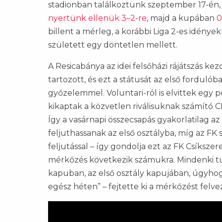
stadionban találkoztunk szeptember 17-én,
nyertünk ellenük 3–2-re
, majd a kupában
0
billent a mérleg, a korábbi Liga 2-es idény
született egy döntetlen mellett.
A Resicabánya az idei felsőházi rájátszás k
tartozott, és ezt a státusát az első fordulób
győzelemmel. Voluntari-ról is elvittek egy p
kikaptak a közvetlen riválisuknak számító 
Így a vasárnapi összecsapás gyakorlatilag a
feljuthassanak az első osztályba, míg az F
feljutással – így gondolja ezt az FK Csíksze
mérkőzés következik számukra. Mindenki t
kapuban, az első osztály kapujában, úgyhogy
egész héten” – fejtette ki a mérkőzést felve