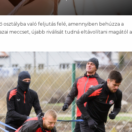
ő osztályba való feljutás felé, amennyiben behúzza a
zai meccset, újabb riválisát tudná eltávolítani magától a