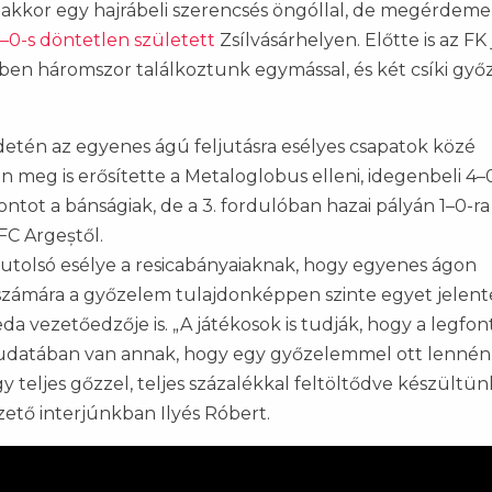
 akkor egy hajrábeli szerencsés öngóllal, de megérdeme
–0-s döntetlen született
Zsílvásárhelyen. Előtte is az FK 
ekben háromszor találkoztunk egymással, és két csíki gy
ezdetén az egyenes ágú feljutásra esélyes csapatok közé
an meg is erősítette a Metaloglobus elleni, idegenbeli 4–
ontot a bánságiak, de a 3. fordulóban hazai pályán 1–0-ra
CFC Argeștől.
z utolsó esélye a resicabányaiaknak, hogy egyenes ágon
K számára a győzelem tulajdonképpen szinte egyet jelent
reda vezetőedzője is. „A játékosok is tudják, hogy a legfo
udatában van annak, hogy egy győzelemmel ott lennén
 teljes gőzzel, teljes százalékkal feltöltődve készültün
zető interjúnkban Ilyés Róbert.