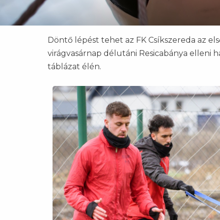
Döntő lépést tehet az FK Csíkszereda az els
virágvasárnap délutáni Resicabánya elleni ha
táblázat élén.