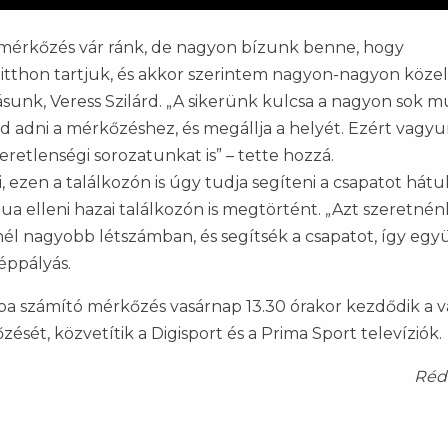
 mérkőzés vár ránk, de nagyon bízunk benne, hogy
itthon tartjuk, és akkor szerintem nagyon-nagyon közel
sunk, Veress Szilárd. „A sikerünk kulcsa a nagyon sok 
ud adni a mérkőzéshez, és megállja a helyét. Ezért vagyun
veretlenségi sorozatunkat is” – tette hozzá.
, ezen a találkozón is úgy tudja segíteni a csapatot hátul
ua elleni hazai találkozón is megtörtént. „Azt szeretnén
nél nagyobb létszámban, és segítsék a csapatot, így egy
éppályás.
ójába számító mérkőzés vasárnap 13.30 órakor kezdődik a v
ését, közvetítik a Digisport és a Prima Sport televíziók.
Réda