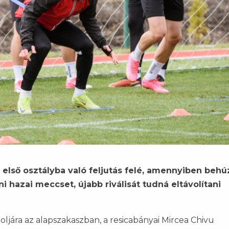
 első osztályba való feljutás felé, amennyiben behú
i hazai meccset, újabb riválisát tudná eltávolítani
oljára az alapszakaszban, a resicabányai Mircea Chivu