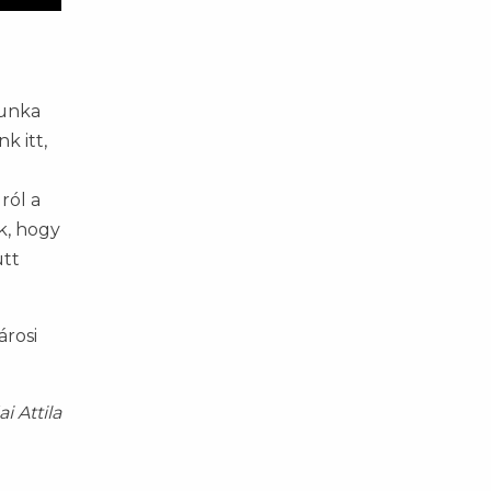
munka
k itt,
ról a
k, hogy
ütt
árosi
i Attila