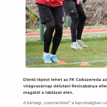
Döntő lépést tehet az FK Csíkszereda az
virágvasárnap délutáni Resicabánya ellen
magától a táblázat élén.
A bánsági „rossonerikkel” a bajnokságban ut