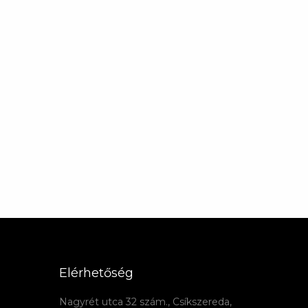
Elérhetőség
Nagyrét utca 32 szám., Csíkszereda,