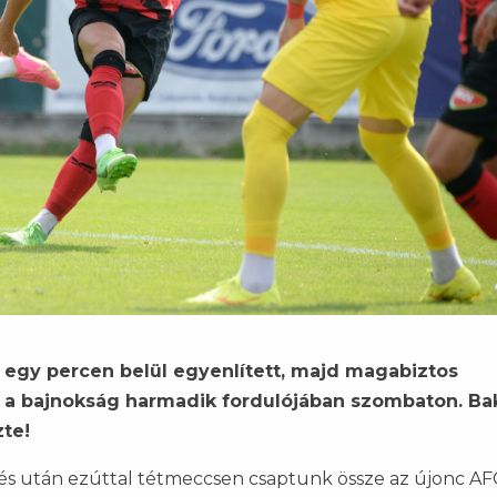
 egy percen belül egyenlített, majd magabiztos
k a bajnokság harmadik fordulójában szombaton. Ba
zte!
zés után ezúttal tétmeccsen csaptunk össze az újonc AF