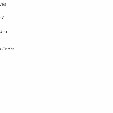
yés
îsă
ndru
s Endre