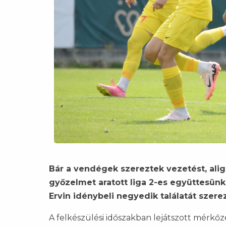
Bár a vendégek szereztek vezetést, alig
győzelmet aratott liga 2-es együttesün
Ervin idénybeli negyedik találatát szere
A felkészülési időszakban lejátszott mérkő