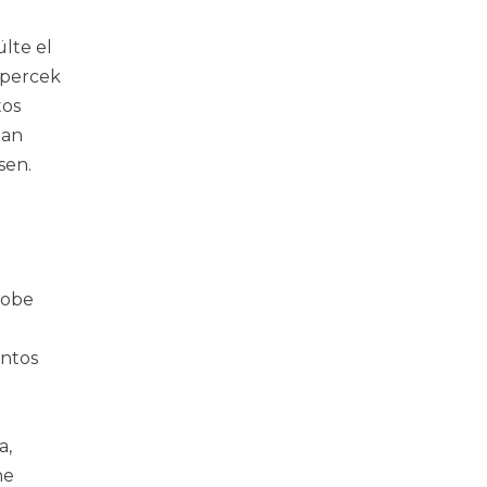
ülte el
ó percek
tos
ban
sen.
Bobe
antos
a,
ne