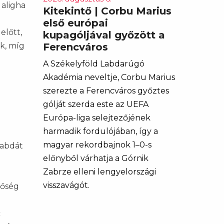
aligha
Kitekintő | Corbu Marius
első európai
előtt,
kupagóljával győzött a
Ferencváros
k, míg
A Székelyföld Labdarúgó
Akadémia neveltje, Corbu Marius
szerezte a Ferencváros győztes
gólját szerda este az UEFA
Európa-liga selejtezőjének
harmadik fordulójában, így a
magyar rekordbajnok 1–0-s
labdát
előnyből várhatja a Górnik
Zabrze elleni lengyelországi
visszavágót.
tőség
c