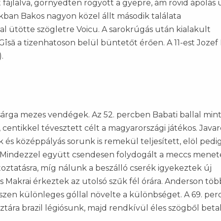
fájlalva, görnyedten rogyott a gyepre, ám rövid ápolás 
atokban Bakos nagyon közel állt második találata
 ütötte szögletre Voicu. A sarokrúgás után kialakult
îsă a tizenhatoson belül büntetőt érően. A 11-est Jozef
).
 sárga mezes vendégek. Az 52. percben Babati ballal min
 centikkel tévesztett célt a magyarországi játékos. Javar
k és középpályás sorunk is remekül teljesített, elöl pedig
. Mindezzel együtt csendesen folydogált a meccs menete
ztatásra, míg nálunk a beszálló cserék igyekeztek új
és Makrai érkeztek az utolsó szűk fél órára. Anderson töb
zen különleges góllal növelte a különbséget. A 69. per
ztára brazil légiósunk, majd rendkívül éles szögből betal