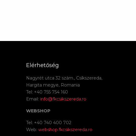
Elérhetőség
Nagyrét utca 32 szám., Csíkszereda,
Hargita megye, Romania
Tel: +40 755 754 160
Email:
info@fkcsikszereda.ro
WEBSHOP
Tel: +40 740 400 702
Web:
webshop.fkcsikszereda.ro