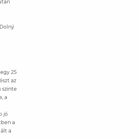
után
 Dolný
tegy 25
észt az
 szinte
, a
b jó
cben a
ált a