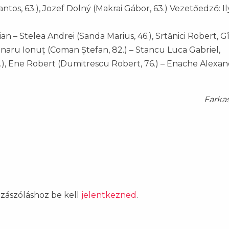
ntos, 63.), Jozef Dolný (Makrai Gábor, 63.) Vezetőedző: Il
an – Stelea Andrei (Sanda Marius, 46.), Srtănici Robert, G
naru Ionuț (Coman Ștefan, 82.) – Stancu Luca Gabriel,
.), Ene Robert (Dumitrescu Robert, 76.) – Enache Alexa
Farka
ozzászóláshoz be kell
jelentkezned
.