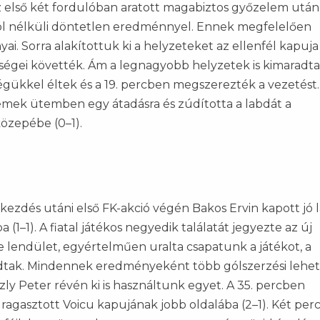
első két fordulóban aratott magabiztos győzelem után 
 gól nélküli döntetlen eredménnyel. Ennek megfelelően
i. Sorra alakítottuk ki a helyzeteket az ellenfél kapuja 
ségei követték. Ám a legnagyobb helyzetek is kimaradta
gükkel éltek és a 19. percben megszerezték a vezetést.
emek ütemben egy átadásra és zúdította a labdát a
közepébe (0–1).
kezdés utáni első FK-akció végén Bakos Ervin kapott jó 
 (1–1). A fiatal játékos negyedik találatát jegyezte az új
te lendület, egyértelműen uralta csapatunk a játékot, a
ak. Mindennek eredményeként több gólszerzési lehe
ly Peter révén ki is használtunk egyet. A 35. percben
agasztott Voicu kapujának jobb oldalába (2–1). Két per