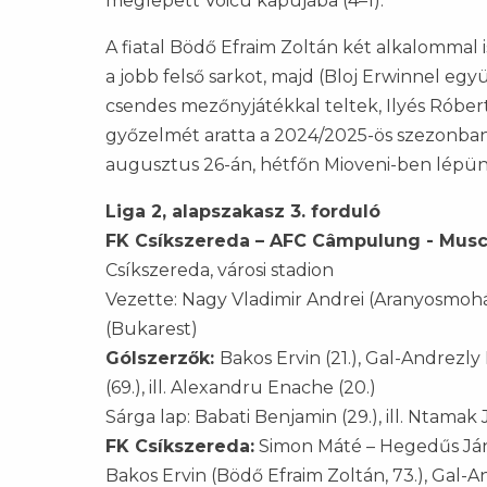
meglepett Voicu kapujába (4–1).
A fiatal Bödő Efraim Zoltán két alkalommal 
a jobb felső sarkot, majd (Bloj Erwinnel eg
csendes mezőnyjátékkal teltek, Ilyés Róbe
győzelmét aratta a 2024/2025-ös szezonban é
augusztus 26-án, hétfőn Mioveni-ben lépün
Liga 2, alapszakasz 3. forduló
FK Csíkszereda – AFC Câmpulung - Musce
Csíkszereda, városi stadion
Vezette: Nagy Vladimir Andrei (Aranyosmohác
(Bukarest)
Gólszerzők:
Bakos Ervin (21.), Gal-Andrezly
(69.), ill. Alexandru Enache (20.)
Sárga lap: Babati Benjamin (29.), ill. Ntamak
FK Csíkszereda:
Simon Máté – Hegedűs János
Bakos Ervin (Bödő Efraim Zoltán, 73.), Gal-A