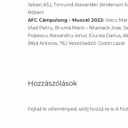
Jebari, 63.), Torvund Alexander (Anderson Sa
Róbert
AFC Câmpulung - Muscel 2022:
Voicu Mari
Vlad Petru, Brumă Mario – Ntamack Jose, Je
Popescu Alexandru Ionuț (Ciurea Darius, 46
(Niță Antonio, 76.) Vezetőedző: Costin Lazăr
Hozzászólások
Fejtsd ki véleményed, szólj hozzá te is. A h