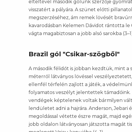
elteltével második gólunk szerzője gyomrát 
visszatért a pályára. A szünet előtti pillan
megszerzéséhez, ám remek lövését bravúrral
kavarodásban Kelemen Dávidot rántotta le G
vágta magabiztosan a jobb alsó sarokba (3–1
Brazil gól "Csikar-szögből"
A második félidőt is jobban kezdtük, mint a
méterről látványos lövéssel veszélyeztetett,
ellenfél térfelén zajlott a játék, a védelmün
folyamatos veszélyt jelentettek támadóink
vendégek képtelenek voltak bármilyen válto
lendületet adni a hajrára. Anderson, Jebari 
megoldással vétette észre magát, majd egés
jobb oldalon látványosan játszotta magát tis