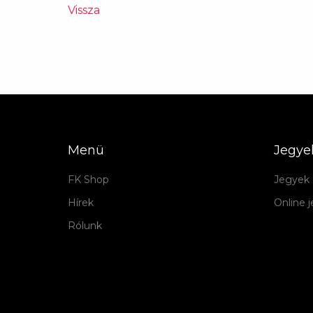
Vissza
Menü
Jegye
FK Shop
Jegyek 
Hírek
Online 
Rólunk