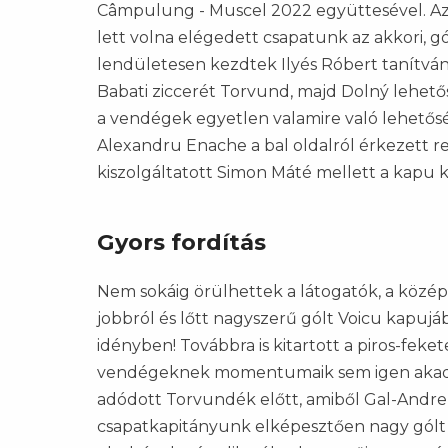
Câmpulung - Muscel 2022 együttesével. Az 
lett volna elégedett csapatunk az akkori,
lendületesen kezdtek Ilyés Róbert tanítványa
Babati ziccerét Torvund, majd Dolný lehető
a vendégek egyetlen valamire való lehetősé
Alexandru Enache a bal oldalról érkezett r
kiszolgáltatott Simon Máté mellett a kapu 
Gyors fordítás
Nem sokáig örülhettek a látogatók, a közép
jobbról és lőtt nagyszerű gólt Voicu kapujába
idényben! Továbbra is kitartott a piros-feke
vendégeknek momentumaik sem igen akadt
adódott Torvundék előtt, amiből Gal-Andrez
csapatkapitányunk elképesztően nagy gólt r