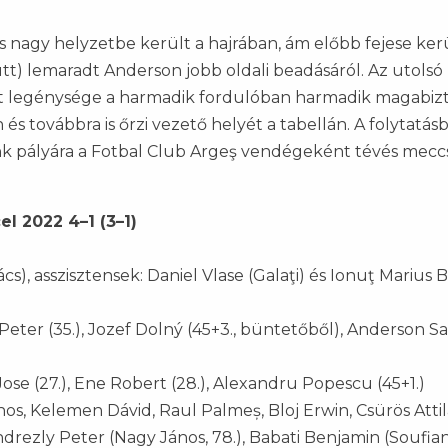
is nagy helyzetbe került a hajrában, ám előbb fejese ker
yütt) lemaradt Anderson jobb oldali beadásáról. Az utols
rt legénysége a harmadik fordulóban harmadik magabiz
s továbbra is őrzi vezető helyét a tabellán. A folytatás
k pályára a Fotbal Club Argeş vendégeként tévés mecc
l 2022 4–1 (3–1)
s), asszisztensek: Daniel Vlase (Galaţi) és Ionuţ Marius 
 Peter (35.), Jozef Dolný (45+3., büntetőből), Anderson S
 Jose (27.), Ene Robert (28.), Alexandru Popescu (45+1.)
, Kelemen Dávid, Raul Palmeș, Bloj Erwin, Csürös Attil
ndrezly Peter (Nagy János, 78.), Babati Benjamin (Soufia