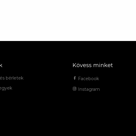
k
Kövess minket
és bérletek
Facebook
jegyek
Instagram