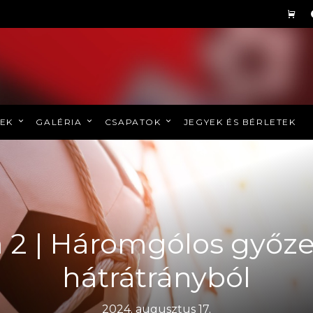
REK
GALÉRIA
CSAPATOK
JEGYEK ÉS BÉRLETEK
a 2 | Háromgólos győz
hátrátrányból
2024. augusztus 17.