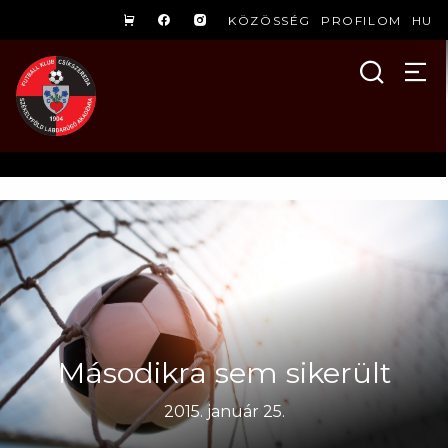
KÖZÖSSÉG
PROFILOM
HU
Másodikra sem sikerült
2015. január 25.