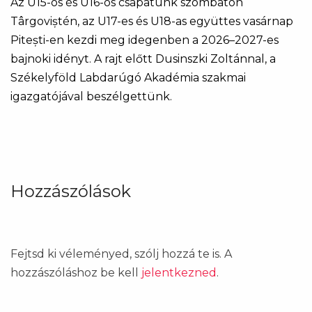
Az U15-ös és U16-os csapatunk szombaton
Târgoviștén, az U17-es és U18-as együttes vasárnap
Pitești-en kezdi meg idegenben a 2026–2027-es
bajnoki idényt. A rajt előtt Dusinszki Zoltánnal, a
Székelyföld Labdarúgó Akadémia szakmai
igazgatójával beszélgettünk.
Hozzászólások
Fejtsd ki véleményed, szólj hozzá te is. A
hozzászóláshoz be kell
jelentkezned
.