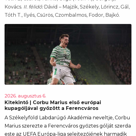
Kovács.
II. félidő:
Dávid – Majzik, Székely, Lőrincz, Gál,
Tóth T., Ilyés, Csűrös, Czombalmos, Fodor, Bajkó.
2026. augusztus 6.
Kitekintő | Corbu Marius első európai
kupagóljával győzött a Ferencváros
A Székelyföld Labdarúgó Akadémia neveltje, Corbu
Marius szerezte a Ferencváros győztes gólját szerda
este az UEFA Európa-liga selejtezőjének harmadik