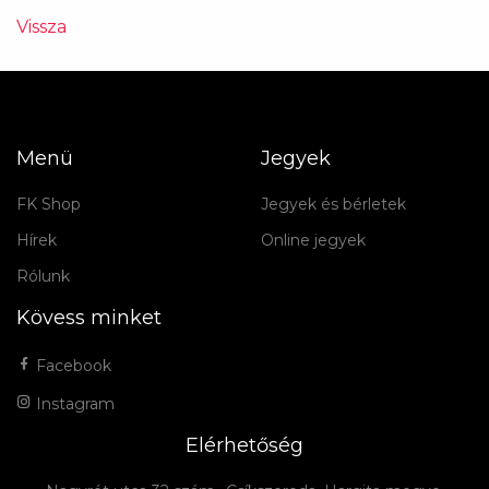
Vissza
Menü
Jegyek
FK Shop
Jegyek és bérletek
Hírek
Online jegyek
Rólunk
Kövess minket
Facebook
Instagram
Elérhetőség