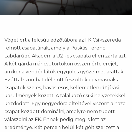
Véget ért a felcsúti edzőtábora az FK Csíkszereda
felnőtt csapatának, amely a Puskás Ferenc
Labdarúgó Akadémia U21-es csapata ellen zárta azt.
A két gárda már csütörtökön összemérte erejét,
amikor a vendéglátók egygólos győzelmet arattak.
Ezúttal szombat délelőtt feszültek egymásnak a
csapatok szeles, havas-esős, kellemetlen időjárási
körülmények között. A találkozó csíki helyzetekkel
kezdődött. Egy negyedóra elteltével viszont a hazai
csapat kezdett dominálni, amelyre nem tudott
válaszolni az FK. Ennek pedig meg is lett az
eredménye. Két percen belül két gólt szerzett a