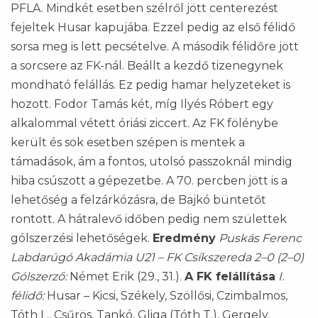
PFLA. Mindkét esetben szélről jött centerezést
fejeltek Husar kapujába. Ezzel pedig az első félidő
sorsa meg is lett pecsételve. A második félidőre jött
a sorcsere az FK-nál. Beállt a kezdő tizenegynek
mondható felállás. Ez pedig hamar helyzeteket is
hozott. Fodor Tamás két, míg Ilyés Róbert egy
alkalommal vétett óriási ziccert. Az FK fölénybe
került és sok esetben szépen is mentek a
támadások, ám a fontos, utolsó passzoknál mindig
hiba csúszott a gépezetbe. A 70. percben jött is a
lehetőség a felzárkózásra, de Bajkó büntetőt
rontott. A hátralevő időben pedig nem születtek
gólszerzési lehetőségek.
Eredmény
Puskás Ferenc
Labdarúgó Akadámia U21 – FK Csíkszereda 2–0 (2–0)
Gólszerző:
Német Erik (29., 31.).
A FK felállítása
I.
félidő:
Husar – Kicsi, Székely, Szöllősi, Czimbalmos,
Tóth L., Csűrös, Tankó, Gliga (Tóth T.), Gergely,