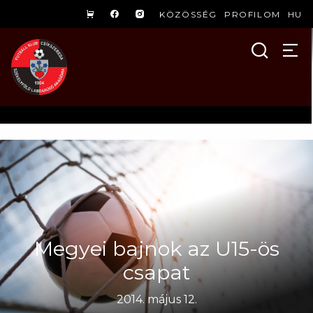
KÖZÖSSÉG
PROFILOM
HU
Megyei bajnok az U15-ös
csapat
2014. május 12.