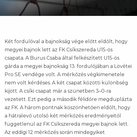
Két fordulóval a bajnokság vége előtt eldőlt, hogy
megyei bajnok lett az FK Csíkszereda U15-ös
csapata. A Burus Csaba által felkészített U15-ös
gárda a megyei bajnokság 13. fordulójában a Lövétei
Pro SE vendége volt. A mérkőzés végkimenetele
nem volt kérdéses. A két csapat közötti különbség
kijött. A csíki csapat már a szünetben 3–0-ra
vezetett. Ezt pedig a második félidőre megduplázta
az FK. A három pontnak köszönhetően eldőlt, hogy
a hátralevő utolsó két mérkőzés eredményeitől
függetlenül az FK Csíkszereda megyei bajnok lett.
Az eddigi 12 mérkőzés során mindegyiket