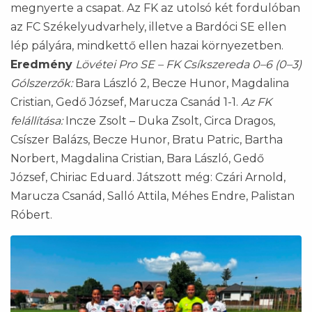
megnyerte a csapat. Az FK az utolsó két fordulóban
az FC Székelyudvarhely, illetve a Bardóci SE ellen
lép pályára, mindkettő ellen hazai környezetben.
Eredmény
Lövétei Pro SE – FK Csíkszereda 0–6 (0–3)
Gólszerzők:
Bara László 2, Becze Hunor, Magdalina
Cristian, Gedő József, Marucza Csanád 1-1.
Az FK
felállítása:
Incze Zsolt – Duka Zsolt, Circa Dragos,
Csíszer Balázs, Becze Hunor, Bratu Patric, Bartha
Norbert, Magdalina Cristian, Bara László, Gedő
József, Chiriac Eduard. Játszott még: Czári Arnold,
Marucza Csanád, Salló Attila, Méhes Endre, Palistan
Róbert.