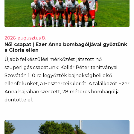
2026. augusztus 8.
Női csapat | Ezer Anna bombagóljával győztünk
a Gloria ellen
Újabb felkészülési mérkőzést játszott női
szuperligás csapatunk: Kollár Péter tanítványai
Szovátán 1–0-ra legyőzték bajnokságbeli első
ellenfelünket, a Besztercei Gloriát. A találkozót Ezer
Anna hajrában szerzett, 28 méteres bombagólja
döntötte el.