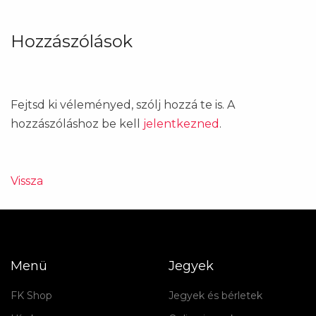
Hozzászólások
Fejtsd ki véleményed, szólj hozzá te is. A
hozzászóláshoz be kell
jelentkezned
.
Vissza
Menü
Jegyek
FK Shop
Jegyek és bérletek