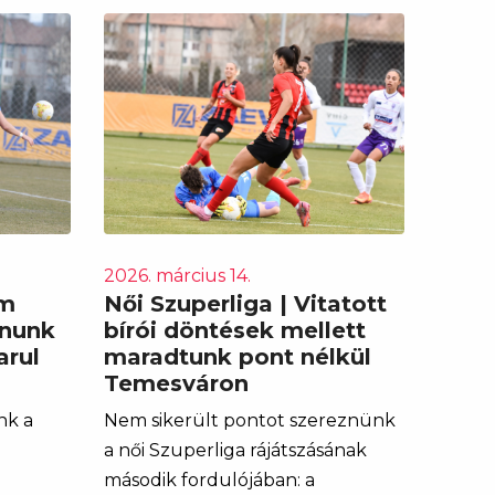
2026. március 14.
em
Női Szuperliga | Vitatott
anunk
bírói döntések mellett
arul
maradtunk pont nélkül
Temesváron
nk a
Nem sikerült pontot szereznünk
a női Szuperliga rájátszásának
második fordulójában: a