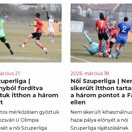
rcius 21.
2026. március 18.
uperliga |
Női Szuperliga | N
nyból fordítva
sikerült itthon tart
ttuk itthon a három
a három pontot a F
t
ellen
atos mérkőzésen győztük
Nem sikerült kihasználnu
ozsvári U Olimpia
hazai pálya előnyét a női
sét a női Szuperliga
Szuperliga rájátszásának