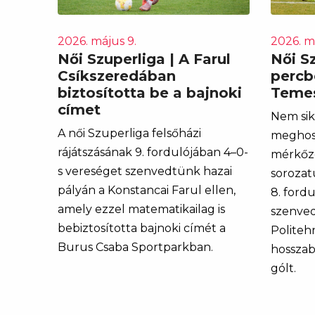
2026. május 9.
2026. m
Női Szuperliga | A Farul
Női Sz
Csíkszeredában
percb
biztosította be a bajnoki
Teme
címet
Nem sik
A női Szuperliga felsőházi
meghos
rájátszásának 9. fordulójában 4–0-
mérkőzé
s vereséget szenvedtünk hazai
sorozatu
pályán a Konstancai Farul ellen,
8. ford
amely ezzel matematikailag is
szenved
bebiztosította bajnoki címét a
Politeh
Burus Csaba Sportparkban.
hosszab
gólt.