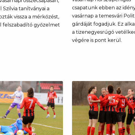
asárnapi összecsapásán,
csapatunk ebben az idén
l Szilvia tanítványai a
vasárnap a temesvári Poli
ozták vissza a mérkőzést,
gárdáját fogadjuk. Ez alk
l felszabadító győzelmet
a tizenegyesrúgó vetélke
végére is pont kerül.