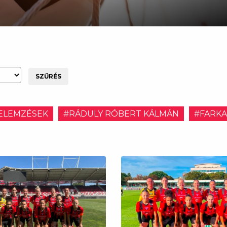
SZŰRÉS
ELEMZÉSEK
#RÁDULY RÓBERT KÁLMÁN
#FARKA