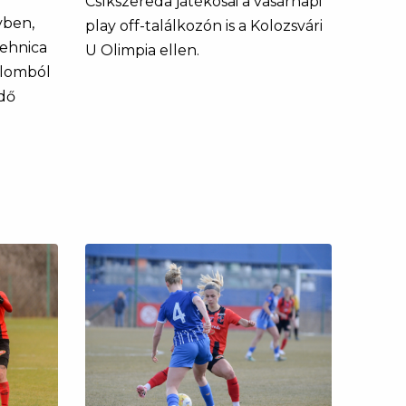
Csíkszereda játékosai a vasárnapi
yben,
play off-találkozón is a Kolozsvári
tehnica
U Olimpia ellen.
alomból
dő