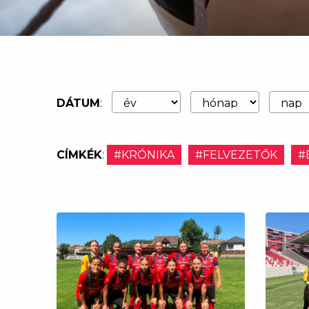
DÁTUM
:
CÍMKÉK
:
#KRÓNIKA
#FELVEZETŐK
#