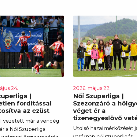
ájus 24.
2026. május 22.
uperliga |
Női Szuperliga |
tlen fordítással
Szezonzáró a hölgy
tosítva az ezüst
véget ér a
tizenegyeslövő vet
l vezetett már a vendég
Utolsó hazai mérkőzését j
r a Női Szuperliga
vasárnap női szuperligás