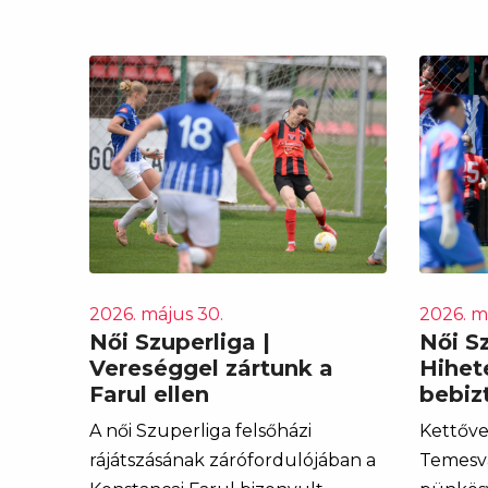
2026. május 30.
2026. m
Női Szuperliga |
Női Sz
Vereséggel zártunk a
Hihete
Farul ellen
bebiz
A női Szuperliga felsőházi
Kettőve
rájátszásának zárófordulójában a
Temesvá