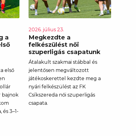
2026. július 23.
g a
Megkezdte a
első
felkészülést női
szuperligás csapatunk
Átalakult szakmai stábbal és
a első
jelentősen megváltozott
en
játékoskerettel kezdte meg a
ollár
nyári felkészülést az FK
r bajnok
Csíkszereda női szuperligás
ekom
csapata.
 és 3–1-