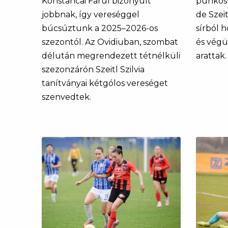
Konstancai Farul bizonyult
pünkösv
jobbnak, így vereséggel
de Szeit
búcsúztunk a 2025–2026-os
sírból h
szezontól. Az Ovidiuban, szombat
és végü
délután megrendezett tétnélküli
arattak.
szezonzárón Szeitl Szilvia
tanítványai kétgólos vereséget
szenvedtek.