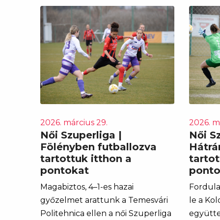
2026. március 29.
2026. má
Női Szuperliga |
Női Sz
Fölényben futballozva
Hátrá
tartottuk itthon a
tarto
pontokat
ponto
Magabiztos, 4–1-es hazai
Fordul
győzelmet arattunk a Temesvári
le a Kol
Politehnica ellen a női Szuperliga
együtte