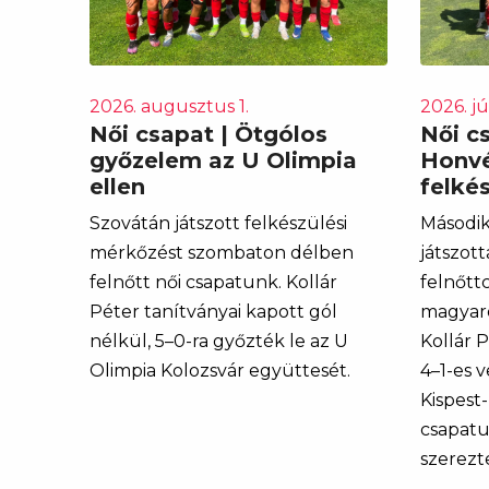
2026. augusztus 1.
2026. jú
Női csapat | Ötgólos
Női c
győzelem az U Olimpia
Honvé
ellen
felké
Szovátán játszott felkészülési
Második
mérkőzést szombaton délben
játszott
felnőtt női csapatunk. Kollár
felnőtt
Péter tanítványai kapott gól
magyaro
nélkül, 5–0-ra győzték le az U
Kollár 
Olimpia Kolozsvár együttesét.
4–1-es 
Kispest
csapatu
szerezt