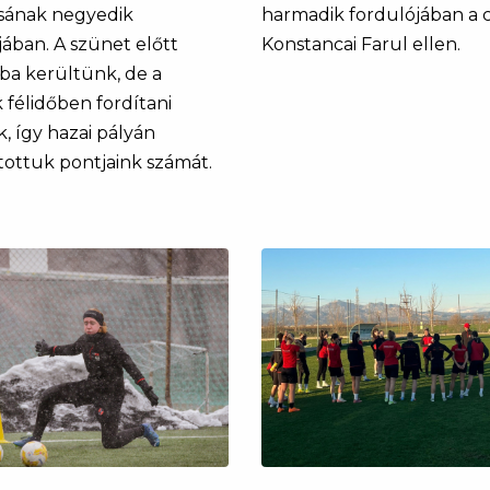
ásának negyedik
harmadik fordulójában a
jában. A szünet előtt
Konstancai Farul ellen.
ba kerültünk, de a
 félidőben fordítani
, így hazai pályán
tottuk pontjaink számát.