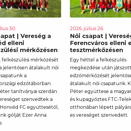
lius 30.
2026. július 26.
sapat | Vereség a
Női csapat | Veresé
d elleni
Ferencváros elleni 
szülési mérkőzésen
tesztmérkőzésen
 felkészülési mérkőzését
Egy héttel a felkészülés
a jelentősen átalakult női
megkezdése után játszott
csapatunk a
edzőmérkőzését jelentős
rszági edzőtáborban.
átalakult női csapatunk. K
Péter tanítványai szerdán
Péter együttese a magya
vereséget szenvedtek a
és kupagyőztes FTC-Tel
-Honvéd FC együttesétől,
otthonában lépett pályára,
nk gólját Ezer Anna
es vereséget szenvedett.
e.