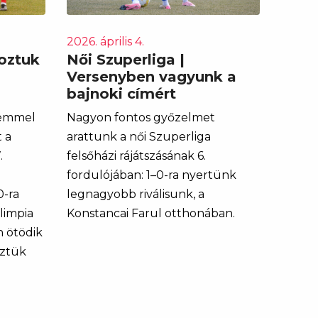
2026. április 4.
hoztuk
Női Szuperliga |
Versenyben vagyunk a
bajnoki címért
lemmel
Nagyon fontos győzelmet
 a
arattunk a női Szuperliga
.
felsőházi rájátszásának 6.
fordulójában: 1–0-ra nyertünk
0-ra
legnagyobb riválisunk, a
limpia
Konstancai Farul otthonában.
n ötödik
iztük