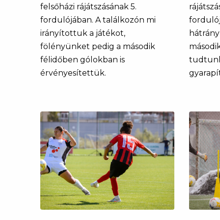
felsőházi rájátszásának 5.
rájátsz
fordulójában. A találkozón mi
forduló
irányítottuk a játékot,
hátrány
fölényünket pedig a második
második
félidőben gólokban is
tudtunk
érvényesítettük.
gyarapí