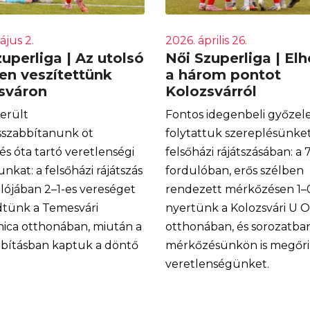
ájus 2.
2026. április 26.
uperliga | Az utolsó
Női Szuperliga | El
en veszítettünk
a három pontot
sváron
Kolozsvárról
erült
Fontos idegenbeli győze
szabbítanunk öt
folytattuk szereplésünket
s óta tartó veretlenségi
felsőházi rájátszásában: a 7
nkat: a felsőházi rájátszás
fordulóban, erős szélben
ulójában 2–1-es vereséget
rendezett mérkőzésen 1–
tünk a Temesvári
nyertünk a Kolozsvári U O
nica otthonában, miután a
otthonában, és sorozatba
bításban kaptuk a döntő
mérkőzésünkön is megőr
veretlenségünket.