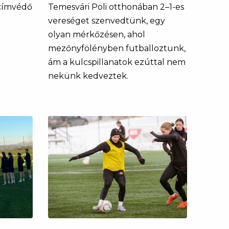
 címvédő
Temesvári Poli otthonában 2–1-es
vereséget szenvedtünk, egy
olyan mérkőzésen, ahol
mezőnyfölényben futballoztunk,
ám a kulcspillanatok ezúttal nem
nekünk kedveztek.