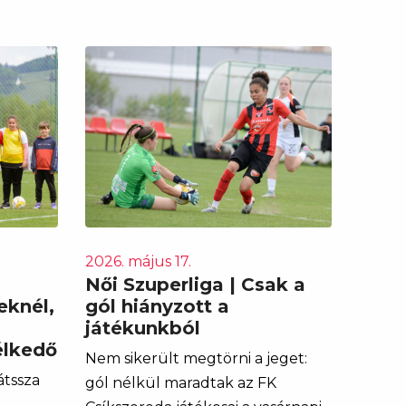
2026. május 17.
Női Szuperliga | Csak a
eknél,
gól hiányzott a
játékunkból
élkedő
Nem sikerült megtörni a jeget:
átssza
gól nélkül maradtak az FK