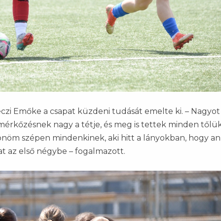
czi Emőke a csapat küzdeni tudását emelte ki. – Nagyot
érkőzésnek nagy a tétje, és meg is tettek minden tőlü
zönöm szépen mindenkinek, aki hitt a lányokban, hogy a
at az első négybe – fogalmazott.