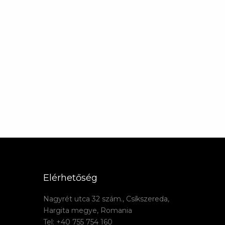
Elérhetőség
Nagyrét utca 32 szám., Csíkszereda,
Hargita megye, Romania
Tel: +40 755 754 160