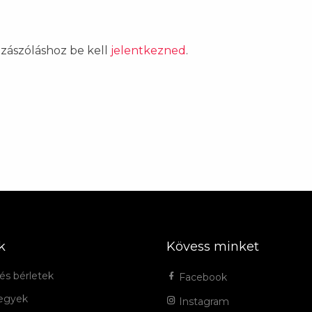
ozzászóláshoz be kell
jelentkezned
.
k
Kövess minket
és bérletek
Facebook
jegyek
Instagram