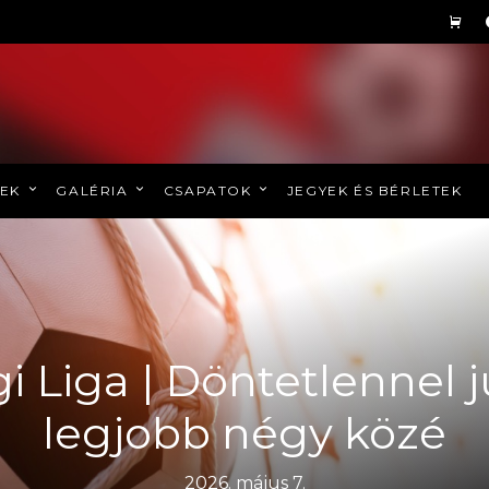
REK
GALÉRIA
CSAPATOK
JEGYEK ÉS BÉRLETEK
gi Liga | Döntetlennel 
legjobb négy közé
2026. május 7.