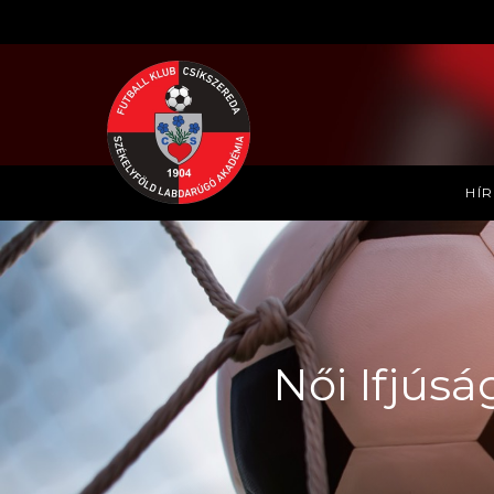
HÍ
Női Ifjúsá