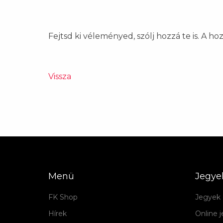
Fejtsd ki véleményed, szólj hozzá te is. A h
Vissza
Menü
Jegye
FK Shop
Jegyek 
Hírek
Online 