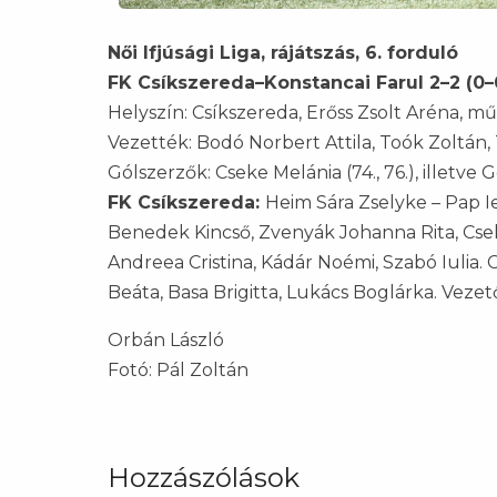
Női Ifjúsági Liga, rájátszás, 6. forduló
FK Csíkszereda–Konstancai Farul 2–2 (0–
Helyszín: Csíkszereda, Erőss Zsolt Aréna, mű
Vezették: Bodó Norbert Attila, Toók Zoltán,
Gólszerzők: Cseke Melánia (74., 76.), illetve
FK Csíkszereda:
Heim Sára Zselyke – Pap I
Benedek Kincső, Zvenyák Johanna Rita, Csek
Andreea Cristina, Kádár Noémi, Szabó Iulia. Cs
Beáta, Basa Brigitta, Lukács Boglárka. Veze
Orbán László
Fotó: Pál Zoltán
Hozzászólások