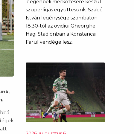
idegenbeli mérkőzésére készül
szuperligás együttesünk. Szabó
István legénysége szombaton
18.30-tól az ovidiui Gheorghe
Hagi Stadionban a Konstancai
Farul vendége lesz.
unk,
n.
óbbá
ndégek
att
2026. augusztus 6.