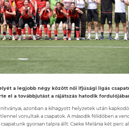
elyét a legjobb négy között női ifjúsági ligás csapat
te el a továbbjutást a rájátszás hatodik fordulójába
nítványai, azonban a kihagyott helyzetek után kapkod
ntetlennel vonultak a csapatok. A második félidőben a ve
csapatunk gyorsan talpra állt: Cseke Melánia két perc al