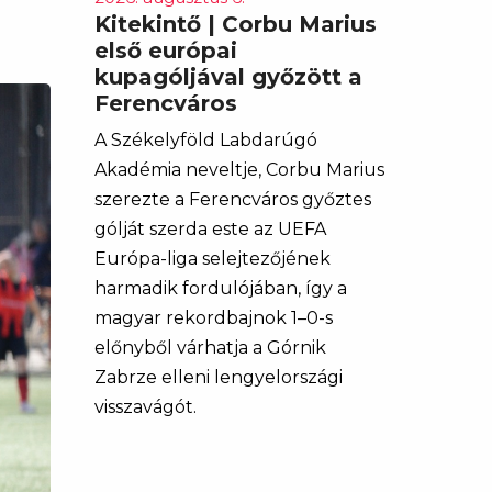
Kitekintő | Corbu Marius
első európai
kupagóljával győzött a
Ferencváros
A Székelyföld Labdarúgó
Akadémia neveltje, Corbu Marius
szerezte a Ferencváros győztes
gólját szerda este az UEFA
Európa-liga selejtezőjének
harmadik fordulójában, így a
magyar rekordbajnok 1–0-s
előnyből várhatja a Górnik
Zabrze elleni lengyelországi
visszavágót.