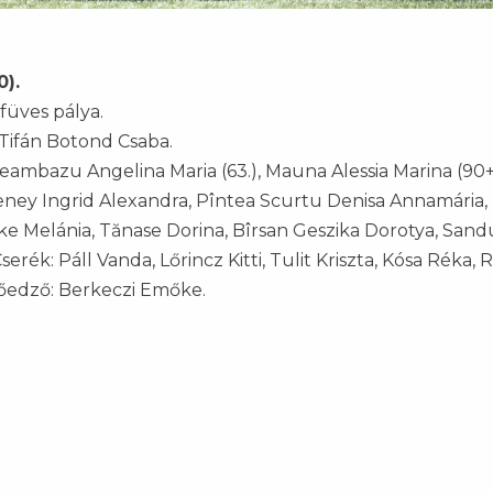
0).
füves pálya.
 Tifán Botond Csaba.
 Geambazu Angelina Maria (63.), Mauna Alessia Marina (90+
eney Ingrid Alexandra, Pîntea Scurtu Denisa Annamária,
e Melánia, Tănase Dorina, Bîrsan Geszika Dorotya, Sand
erék: Páll Vanda, Lőrincz Kitti, Tulit Kriszta, Kósa Réka,
tőedző: Berkeczi Emőke.