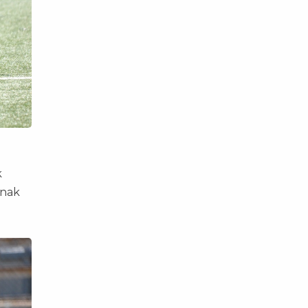
k
nnak