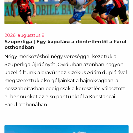
2026. augusztus 8.
Szuperliga | Egy kapufára a döntetlentől a Farul
otthonában
Négy mérkőzésből négy vereséggel kezdtük a
Szuperliga új idényét, Ovidiuban azonban nagyon
közel álltunk a bravúrhoz. Czékus Ádám duplájával
megszereztük első góljainkat a bajnokságban, a
hosszabbításban pedig csak a keresztléc választott
el bennünket az első pontunktól a Konstancai
Farul otthonában.