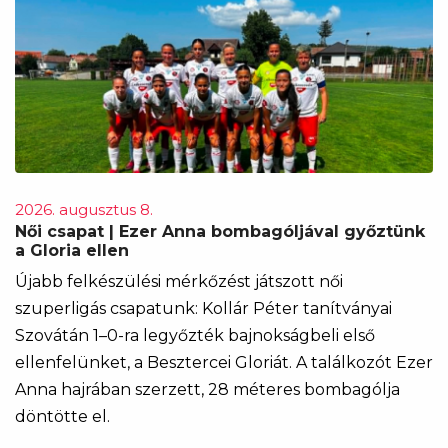
2026. augusztus 8.
Női csapat | Ezer Anna bombagóljával győztünk
a Gloria ellen
Újabb felkészülési mérkőzést játszott női
szuperligás csapatunk: Kollár Péter tanítványai
Szovátán 1–0-ra legyőzték bajnokságbeli első
ellenfelünket, a Besztercei Gloriát. A találkozót Ezer
Anna hajrában szerzett, 28 méteres bombagólja
döntötte el.