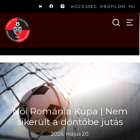
KÖZÖSSÉG
PROFILOM
HU
Női Románia Kupa | Nem
sikerült a döntőbe jutás
2026. május 20.