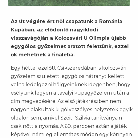
Az út végére ért női csapatunk a Románia
Kupában, az elődöntő nagyiklódi
visszavágóján a Kolozsvári U Olimpia újabb
egygólos győzelmet aratott felettünk, ezzel
ők mehetnek a fináléba.
Egy héttel ezelőtt Csíkszeredában is kolozsvári
győzelem született, egygólos hátrányt kellett
volna ledolgozni hölgyeinknek idegenben, hogy
esélyünk legyen a tavalyi kupagyőzelem után a
cím megvédésére. Az első játékrészben nem
nagyon alakultak ki gólveszélyes helyzetek egyik
oldalon sem, amivel Szeitl Szilvia tanítványain
csak nőtt a nyomás. A 60. percben aztán a játék
képével némileg ellentétes módon egy könnyen