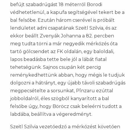
befújt szabadrúgást 18 méterről Borodi
védhetetlenül, a kapufa segítségével tekert be a
bal felsőbe. Ezután három cserével is próbált
lendületet adni csapatának Szeitl Szilvia, és az
ekkor beállt Zvenyák Johanna a 82. percben
meg tudta törni a már negyedik mérkőzés óta
tartó gólcsendet az FK oldalán, egy baloldali,
lapos beadásba tette bele jól a lábát fiatal
tehetségünk. Sajnos csupán két percig
reménykedhettünk abban, hogy mégis le tudjuk
dolgozni a hátrányt, egy újabb távoli szabadrúgás
megpecsételte a sorsunkat, Pînzaru ezúttal
jobboldalról, éles szögből kanyarított a bal
felsőbe úgy, hogy Böröcz csak beleérni tudott a
labdába, beállítva a végeredményt.
Szeitl Szilvia vezetőedző a mérkőzést követően