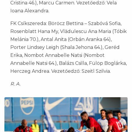
Cristina 46.), Marcu Carmen. Vezetőedző: Vela
Ioana Alexandra.
FK Csíkszereda: Böröcz Bettina – Szabóvá Sofia,
Rosenblatt Hana My, Vlădulescu Ana Maria (Tóbik
Melánia 70.), Antal Anita (Orbán Aranka 64),
Porter Lindsey Leigh (Shala Jehona 64.), Geréd
Erika, Nombot Annabelle Natsi (Nombot
Annabelle Natsi 64.), Balázs Csilla, Fülöp Boglárka,
Herczeg Andrea. Vezetőedző: Szeitl Szilvia.
R. A.