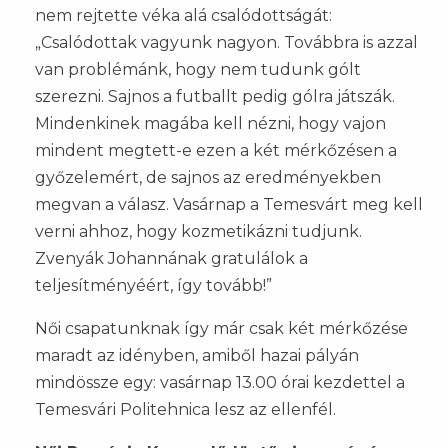
nem rejtette véka alá csalódottságát:
„Csalódottak vagyunk nagyon. Továbbra is azzal
van problémánk, hogy nem tudunk gólt
szerezni. Sajnos a futballt pedig gólra játszák.
Mindenkinek magába kell nézni, hogy vajon
mindent megtett-e ezen a két mérkőzésen a
győzelemért, de sajnos az eredményekben
megvan a válasz. Vasárnap a Temesvárt meg kell
verni ahhoz, hogy kozmetikázni tudjunk.
Zvenyák Johannának gratulálok a
teljesítményéért, így tovább!”
Női csapatunknak így már csak két mérkőzése
maradt az idényben, amiből hazai pályán
mindössze egy: vasárnap 13.00 órai kezdettel a
Temesvári Politehnica lesz az ellenfél.