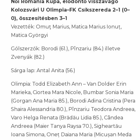
Női Románia Kupa, elődöntő visszavágó
Kolozsvári U Olimpia–FK Csíkszereda 2–1 (0–
0), összesítésben 3–1
Vezették: Omuţ Marius, Matica Marius Ionuț,
Matica Györgyi
Gólszerzők: Borodi (61.), Pînzariu (84.) illetve
Zvenyák (82.)
Sárga lap: Antal Anita (56.)
Olimpia: Todd Elizabeth Ann – Van Dolder Erin
Marieka, Ciortea Mara Nicole, Bumbar Sonia Maria
(Gorgan Ana Maria 85.), Borodi Adina Cristina (Pera
Shaira Alessandria 80.), Pînzariu Teodora Andreea,
Varo Helga Renata (Brădău Lidia 85.), Cândea
Andreea (Maier Tanya Raysa 70.), Sigheartău
Ioana Simona, Oneț Daiana Maria (Micușan Meda