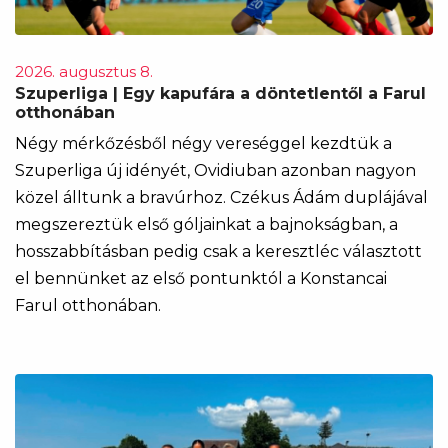
2026. augusztus 8.
Szuperliga | Egy kapufára a döntetlentől a Farul
otthonában
Négy mérkőzésből négy vereséggel kezdtük a
Szuperliga új idényét, Ovidiuban azonban nagyon
közel álltunk a bravúrhoz. Czékus Ádám duplájával
megszereztük első góljainkat a bajnokságban, a
hosszabbításban pedig csak a keresztléc választott
el bennünket az első pontunktól a Konstancai
Farul otthonában.