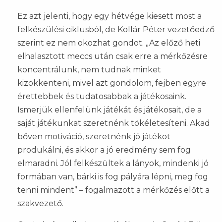
Ez azt jelenti, hogy egy hétvége kiesett most a
felkészülési ciklusból, de Kollár Péter vezetőedző
szerint ez nem okozhat gondot. „Az előző heti
elhalasztott meccs után csak erre a mérkőzésre
koncentrálunk, nem tudnak minket
kizökkenteni, mivel azt gondolom, fejben egyre
érettebbek és tudatosabbak a játékosaink.
Ismerjük ellenfelünk játékát és játékosait, de a
saját játékunkat szeretnénk tökéletesíteni. Akad
bőven motiváció, szeretnénk jó játékot
produkálni, és akkor a jó eredmény sem fog
elmaradni. Jól felkészültek a lányok, mindenki jó
formában van, bárki is fog pályára lépni, meg fog
tenni mindent” – fogalmazott a mérkőzés előtt a
szakvezető.