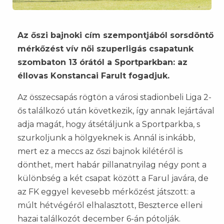
Az őszi bajnoki cím szempontjából sorsdöntő
mérkőzést vív női szuperligás csapatunk
szombaton 13 órától a Sportparkban: az
éllovas Konstancai Farult fogadjuk.
Az összecsapás rögtön a városi stadionbeli Liga 2-
ős találkozó után következik, így annak lejártával
adja magát, hogy átsétáljunk a Sportparkba, s
szurkoljunk a hölgyeknek is. Annál is inkább,
mert ez a meccs az őszi bajnok kilétéről is
dönthet, mert habár pillanatnyilag négy pont a
különbség a két csapat között a Farul javára, de
az FK eggyel kevesebb mérkőzést játszott: a
múlt hétvégéről elhalasztott, Beszterce elleni
hazai találkozót december 6-án pótolják.