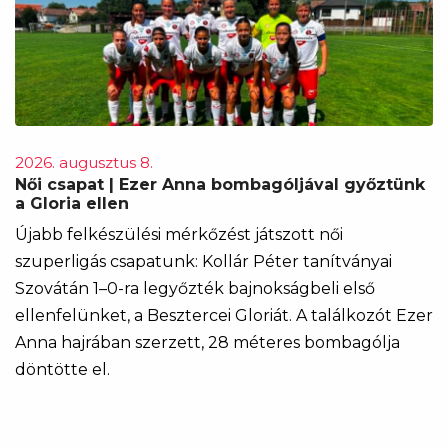
2026. augusztus 8.
Női csapat | Ezer Anna bombagóljával győztünk
a Gloria ellen
Újabb felkészülési mérkőzést játszott női
szuperligás csapatunk: Kollár Péter tanítványai
Szovátán 1–0-ra legyőzték bajnokságbeli első
ellenfelünket, a Besztercei Gloriát. A találkozót Ezer
Anna hajrában szerzett, 28 méteres bombagólja
döntötte el.