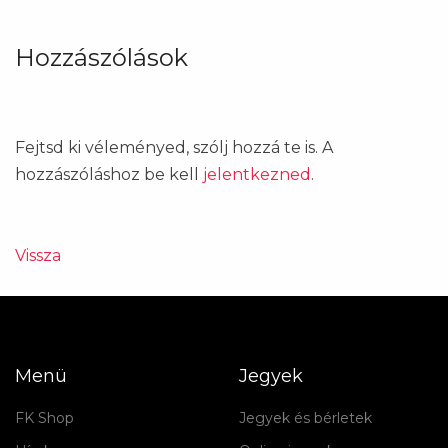
Hozzászólások
Fejtsd ki véleményed, szólj hozzá te is. A
hozzászóláshoz be kell
jelentkezned
.
Vissza
Menü
Jegyek
FK Shop
Jegyek és bérletek