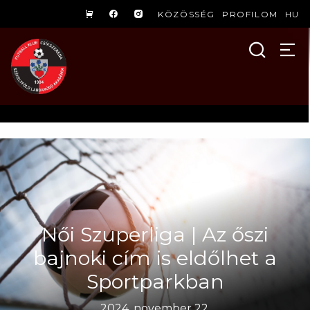
KÖZÖSSÉG
PROFILOM
HU
Női Szuperliga | Az őszi
bajnoki cím is eldőlhet a
Sportparkban
2024. november 22.