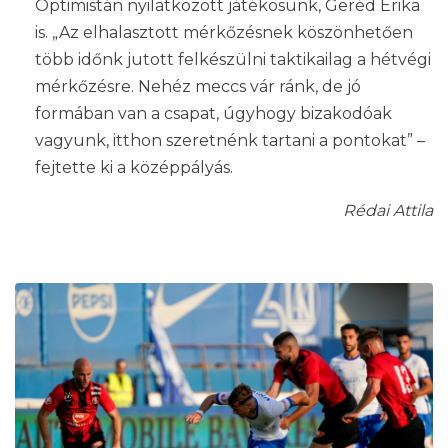
Optimistán nyilatkozott játékosunk, Geréd Erika
is. „Az elhalasztott mérkőzésnek köszönhetően
több időnk jutott felkészülni taktikailag a hétvégi
mérkőzésre. Nehéz meccs vár ránk, de jó
formában van a csapat, úgyhogy bizakodóak
vagyunk, itthon szeretnénk tartani a pontokat” –
fejtette ki a középpályás.
Rédai Attila