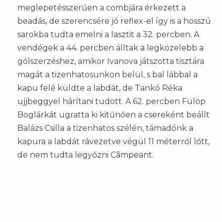
meglepetésszerűen a combjára érkezett a
beadás, de szerencsére jó reflex-el így is a hosszú
sarokba tudta emelni a lasztit a 32. percben. A
vendégek a 44. percben álltak a legközelebb a
gólszerzéshez, amikor Ivanova játszotta tisztára
magát a tizenhatosunkon belül, s bal lábbal a
kapu felé küldte a labdát, de Tankó Réka
ujjbeggyel hárítani tudott. A 62. percben Fülöp
Boglárkát ugratta ki kitűnően a csereként beállt
Balázs Csilla a tizenhatos szélén, támadónk a
kapura a labdát rávezetve végül 11 méterről lőtt,
de nem tudta legyőzni Câmpeant.