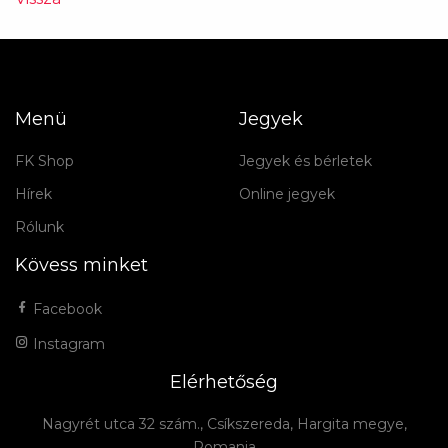
Menü
Jegyek
FK Shop
Jegyek és bérletek
Hírek
Online jegyek
Rólunk
Kövess minket
Facebook
Instagram
Elérhetőség
Nagyrét utca 32 szám., Csíkszereda, Hargita megye,
Romania