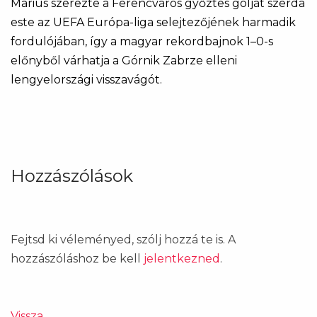
Marius szerezte a Ferencváros győztes gólját szerda
este az UEFA Európa-liga selejtezőjének harmadik
fordulójában, így a magyar rekordbajnok 1–0-s
előnyből várhatja a Górnik Zabrze elleni
lengyelországi visszavágót.
Hozzászólások
Fejtsd ki véleményed, szólj hozzá te is. A
hozzászóláshoz be kell
jelentkezned
.
Vissza