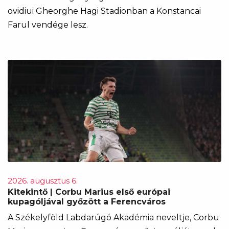
ovidiui Gheorghe Hagi Stadionban a Konstancai
Farul vendége lesz.
2026. augusztus 6.
Kitekintő | Corbu Marius első európai
kupagóljával győzött a Ferencváros
A Székelyföld Labdarúgó Akadémia neveltje, Corbu