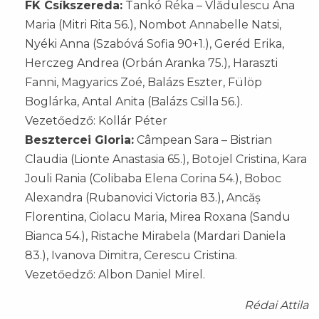
FK Csíkszereda:
Tankó Réka – Vlădulescu Ana
Maria (Mitri Rita 56.), Nombot Annabelle Natsi,
Nyéki Anna (Szabóvá Sofia 90+1.), Geréd Erika,
Herczeg Andrea (Orbán Aranka 75.), Haraszti
Fanni, Magyarics Zoé, Balázs Eszter, Fülöp
Boglárka, Antal Anita (Balázs Csilla 56.).
Vezetőedző: Kollár Péter
Besztercei Gloria:
Câmpean Sara – Bistrian
Claudia (Lionte Anastasia 65.), Botojel Cristina, Kara
Jouli Rania (Colibaba Elena Corina 54.), Boboc
Alexandra (Rubanovici Victoria 83.), Ancăș
Florentina, Ciolacu Maria, Mirea Roxana (Sandu
Bianca 54.), Ristache Mirabela (Mardari Daniela
83.), Ivanova Dimitra, Cerescu Cristina.
Vezetőedző: Albon Daniel Mirel.
Rédai Attila