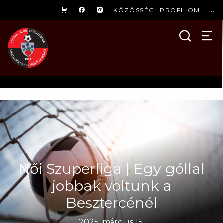
KÖZÖSSÉG
PROFILOM
HU
Női Szuperliga | Egy góllal
jobbak voltunk a
Besztercénél
2025. március 15.