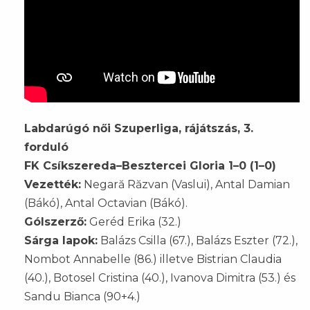
Labdarúgó női Szuperliga, rájátszás, 3.
forduló
FK Csíkszereda–Besztercei Gloria 1–0 (1–0)
Vezették:
Negară Răzvan (Vaslui), Antal Damian
(Bákó), Antal Octavian (Bákó).
Gólszerző:
Geréd Erika (32.)
Sárga lapok:
Balázs Csilla (67.), Balázs Eszter (72.),
Nombot Annabelle (86.) illetve Bistrian Claudia
(40.), Botosel Cristina (40.), Ivanova Dimitra (53.) és
Sandu Bianca (90+4.)