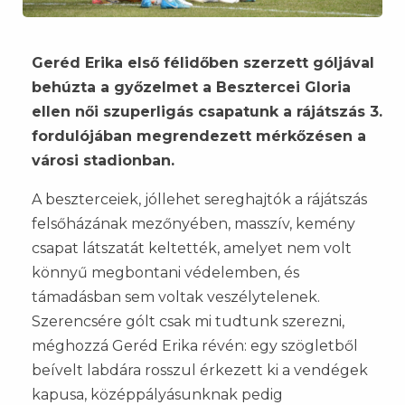
Geréd Erika első félidőben szerzett góljával
behúzta a győzelmet a Besztercei Gloria
ellen női szuperligás csapatunk a rájátszás 3.
fordulójában megrendezett mérkőzésen a
városi stadionban.
A beszterceiek, jóllehet sereghajtók a rájátszás
felsőházának mezőnyében, masszív, kemény
csapat látszatát keltették, amelyet nem volt
könnyű megbontani védelemben, és
támadásban sem voltak veszélytelenek.
Szerencsére gólt csak mi tudtunk szerezni,
méghozzá Geréd Erika révén: egy szögletből
beívelt labdára rosszul érkezett ki a vendégek
kapusa, középpályásunknak pedig