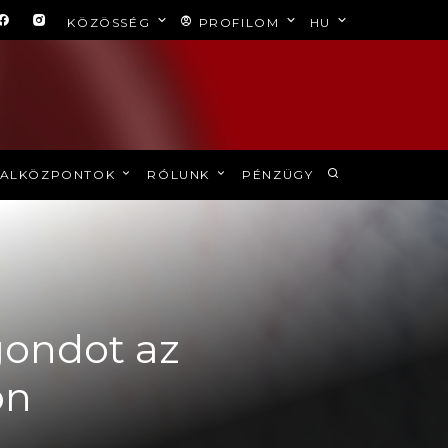
KÖZÖSSÉG
PROFILOM
HU
ALKÖZPONTOK
RÓLUNK
PÉNZÜGY
gondot az
on