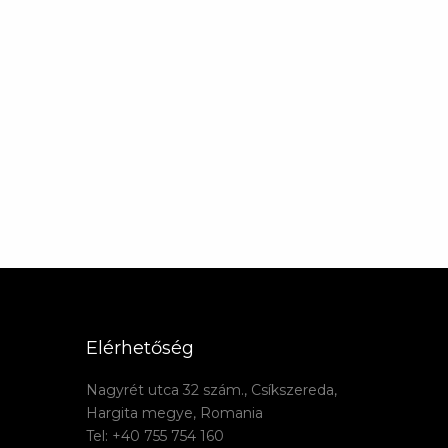
Elérhetőség
Nagyrét utca 32 szám., Csíkszereda,
Hargita megye, Romania
Tel: +40 755 754 160