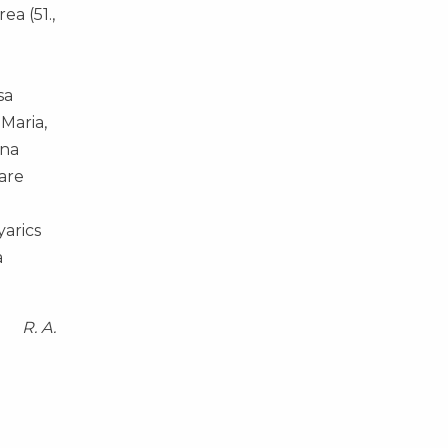
ea (51.,
sa
Maria,
Ana
dare
yarics
a
R. A.