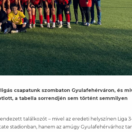
rligás csapatunk szombaton Gyulafehérváron, és mi
tlott, a tabella sorrendjén sem történt semmilyen
ndezett találkozót – mivel az eredeti helyszínen Liga 3
etate stadionban, hanem az amúgy Gyulafehérvárhoz ta