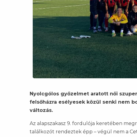
Nyolcgólos győzelmet aratott női szupe
felsőházra esélyesek közül senki nem bo
változás.
Az alapszakasz 9. fordulója keretében megre
találkozót rendeztek épp – végül nem a C