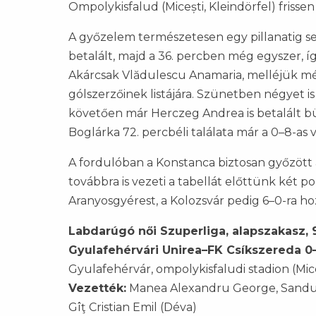
Ompolykisfalud (Micești, Kleindörfel) frisse
A győzelem természetesen egy pillanatig s
betalált, majd a 36. percben még egyszer, íg
Akárcsak Vlădulescu Anamaria, melléjük még 
gólszerzőinek listájára. Szünetben négyet is
követően már Herczeg Andrea is betalált bün
Boglárka 72. percbéli találata már a 0–8-as
A fordulóban a Konstanca biztosan győzött 
továbbra is vezeti a tabellát előttünk két p
Aranyosgyérest, a Kolozsvár pedig 6–0-ra 
Labdarúgó női Szuperliga, alapszakasz, 9
Gyulafehérvári Unirea–FK Csíkszereda 0–
Gyulafehérvár, ompolykisfaludi stadion (Mic
Vezették:
Manea Alexandru George, Sandu P
Gîţ Cristian Emil (Déva)