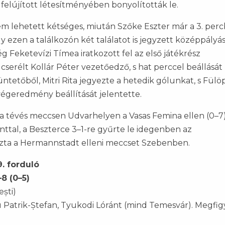
n felújított létesítményében bonyolították le.
em lehetett kétséges, miután Szőke Eszter már a 3. per
y ezen a találkozón két találatot is jegyzett középpályá
Feketevízi Tímea iratkozott fel az első játékrész
 cserélt Kollár Péter vezetőedző, s hat perccel beállását
tetőből, Mitri Rita jegyezte a hetedik gólunkat, s Fülö
 végeredmény beállítását jelentette.
a tévés meccsen Udvarhelyen a Vasas Femina ellen (0–7)
onttal, a Beszterce 3–1-re gyűrte le idegenben az
hozta a Hermannstadt elleni meccset Szebenben.
. forduló
8 (0–5)
ești)
atrik-Ștefan, Tyukodi Lóránt (mind Temesvár). Megfigy