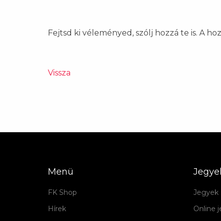
Fejtsd ki véleményed, szólj hozzá te is. A h
Vissza
Menü
Jegye
FK Shop
Jegyek 
Hírek
Online 