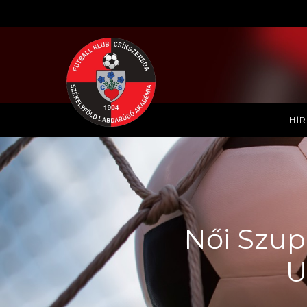
HÍ
Női Szup
U