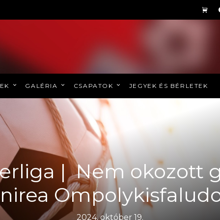
REK
GALÉRIA
CSAPATOK
JEGYEK ÉS BÉRLETEK
erliga | Nem okozott 
nirea Ompolykisfalud
2024. október 19.