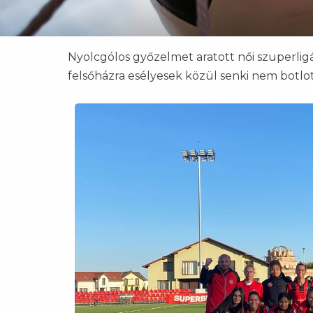
Nyolcgólos győzelmet aratott női szuperli
felsőházra esélyesek közül senki nem botlot