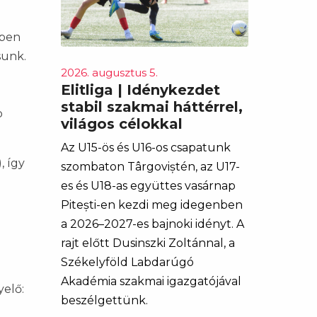
cben
sunk.
2026. augusztus 5.
Elitliga | Idénykezdet
stabil szakmai háttérrel,
p
világos célokkal
Az U15-ös és U16-os csapatunk
, így
szombaton Târgoviștén, az U17-
es és U18-as együttes vasárnap
Pitești-en kezdi meg idegenben
a 2026–2027-es bajnoki idényt. A
rajt előtt Dusinszki Zoltánnal, a
Székelyföld Labdarúgó
Akadémia szakmai igazgatójával
elő:
beszélgettünk.