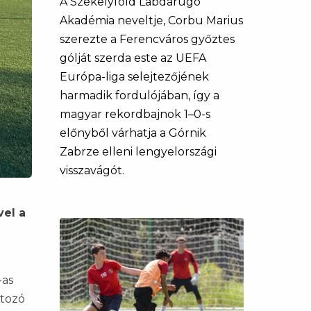
A Székelyföld Labdarúgó
Akadémia neveltje, Corbu Marius
szerezte a Ferencváros győztes
gólját szerda este az UEFA
Európa-liga selejtezőjének
harmadik fordulójában, így a
magyar rekordbajnok 1–0-s
előnyből várhatja a Górnik
Zabrze elleni lengyelországi
visszavágót.
vel a
-as
rtozó