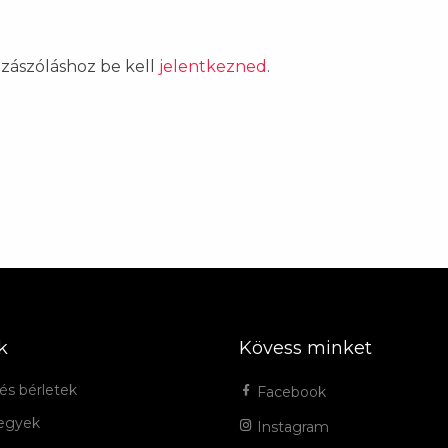
ozzászóláshoz be kell
jelentkezned
.
k
Kövess minket
és bérletek
Facebook
jegyek
Instagram