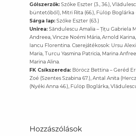
Gólszerzők:
Szőke Eszter (3., 36.), Vlădulesc
büntetőből), Mitri Rita (66.), Fülöp Boglárka 
Sárga lap:
Szőke Eszter (63.)
Unirea:
Săndulescu Amalia – Țițu Gabriela M
Andreea, Vincze Noémi Mária, Arnold Karina, 
Iancu Florentina. Cserejátékosok: Ursu Alexi
Maria, Turcu Yasmina Patricia, Marina Anfre
Marina Alina.
FK Csíkszereda:
Böröcz Bettina – Geréd Erik
Zoé (Szentes Szabina 67.), Antal Anita (Hercz
(Nyéki Anna 46.), Fülöp Boglárka, Vlădulescu
Hozzászólások