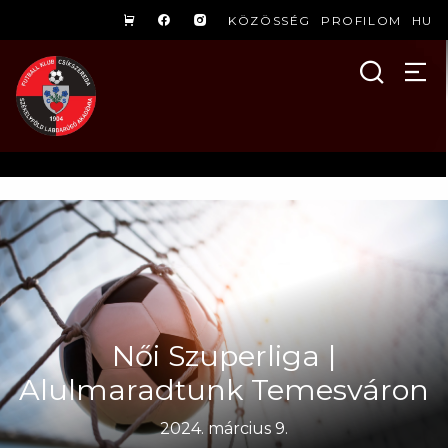
KÖZÖSSÉG
PROFILOM
HU
Női Szuperliga |
Alulmaradtunk Temesváron
2024. március 9.