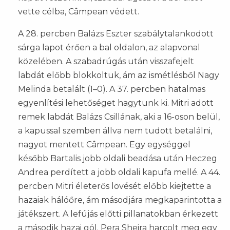
vette célba, Câmpean védett.
A 28. percben Balázs Eszter szabálytalankodott
sárga lapot érően a bal oldalon, az alapvonal
közelében. A szabadrúgás után visszafejelt
labdát előbb blokkoltuk, ám az ismétlésből Nagy
Melinda betalált (1–0). A 37. percben hatalmas
egyenlítési lehetőséget hagytunk ki. Mitri adott
remek labdát Balázs Csillának, aki a 16-oson belül,
a kapussal szemben állva nem tudott betalálni,
nagyot mentett Câmpean. Egy egységgel
később Bartalis jobb oldali beadása után Heczeg
Andrea perdített a jobb oldali kapufa mellé. A 44.
percben Mitri életerős lövését előbb kiejtette a
hazaiak hálóőre, ám másodjára megkaparintotta a
játékszert. A lefújás előtti pillanatokban érkezett
a második hazai gól. Pera Sheira harcolt meg egy