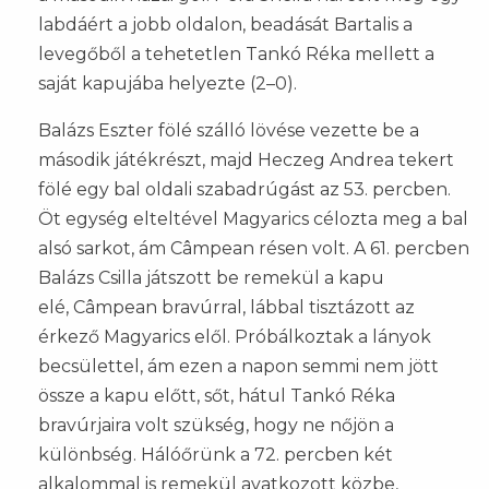
labdáért a jobb oldalon, beadását Bartalis a
levegőből a tehetetlen Tankó Réka mellett a
saját kapujába helyezte (2–0).
Balázs Eszter fölé szálló lövése vezette be a
második játékrészt, majd Heczeg Andrea tekert
fölé egy bal oldali szabadrúgást az 53. percben.
Öt egység elteltével Magyarics célozta meg a bal
alsó sarkot, ám Câmpean résen volt. A 61. percben
Balázs Csilla játszott be remekül a kapu
elé, Câmpean bravúrral, lábbal tisztázott az
érkező Magyarics elől. Próbálkoztak a lányok
becsülettel, ám ezen a napon semmi nem jött
össze a kapu előtt, sőt, hátul Tankó Réka
bravúrjaira volt szükség, hogy ne nőjön a
különbség. Hálóőrünk a 72. percben két
alkalommal is remekül avatkozott közbe,