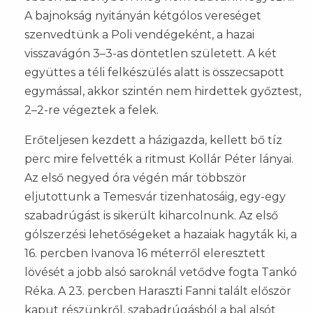
A bajnokság nyitányán kétgólos vereséget
szenvedtünk a Poli vendégeként, a hazai
visszavágón 3–3-as döntetlen született. A két
együttes a téli felkészülés alatt is összecsapott
egymással, akkor szintén nem hirdettek győztest,
2–2-re végeztek a felek.
Erőteljesen kezdett a házigazda, kellett bő tíz
perc mire felvették a ritmust Kollár Péter lányai.
Az első negyed óra végén már többször
eljutottunk a Temesvár tizenhatosáig, egy-egy
szabadrúgást is sikerült kiharcolnunk. Az első
gólszerzési lehetőségeket a hazaiak hagyták ki, a
16. percben Ivanova 16 méterről eleresztett
lövését a jobb alsó saroknál vetődve fogta Tankó
Réka. A 23. percben Haraszti Fanni talált először
kaput részünkről, szabadrúgásból a bal alsót