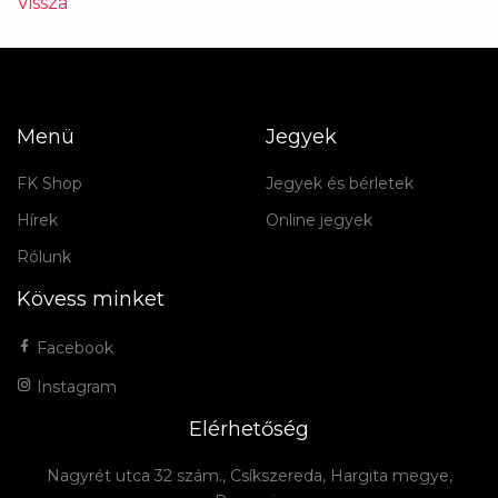
Vissza
Menü
Jegyek
FK Shop
Jegyek és bérletek
Hírek
Online jegyek
Rólunk
Kövess minket
Facebook
Instagram
Elérhetőség
Nagyrét utca 32 szám., Csíkszereda, Hargita megye,