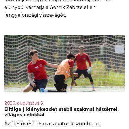
előnyből várhatja a Górnik Zabrze elleni
lengyelországi visszavágót.
2026. augusztus 5.
Elitliga | Idénykezdet stabil szakmai háttérrel,
világos célokkal
Az U15-ös és U16-os csapatunk szombaton