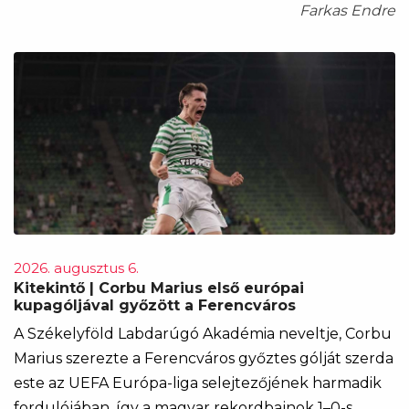
Farkas Endre
2026. augusztus 6.
Kitekintő | Corbu Marius első európai
kupagóljával győzött a Ferencváros
A Székelyföld Labdarúgó Akadémia neveltje, Corbu
Marius szerezte a Ferencváros győztes gólját szerda
este az UEFA Európa-liga selejtezőjének harmadik
fordulójában, így a magyar rekordbajnok 1–0-s