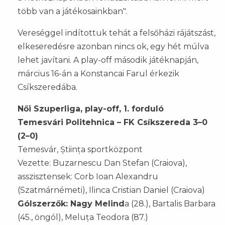
több van a játékosainkban".
Vereséggel indítottuk tehát a felsőházi rájátszást,
elkeseredésre azonban nincs ok, egy hét múlva
lehet javítani. A play-off második játéknapján,
március 16-án a Konstancai Farul érkezik
Csíkszeredába.
Női Szuperliga, play-off, 1. forduló
Temesvári Politehnica – FK Csíkszereda 3–0
(2–0)
Temesvár, Știința sportközpont
Vezette: Buzarnescu Dan Stefan (Craiova),
asszisztensek: Corb Ioan Alexandru
(Szatmárnémeti), Ilinca Cristian Daniel (Craiova)
Gólszerzők: Nagy Melind
a (28.), Bartalis Barbara
(45., öngól), Meluța Teodora (87.)