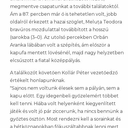
megmentve csapatunkat a további találatoktól.
Ám a 87. percben már ő is tehetetlen volt, jobb
oldalról érkezett a hazai szöglet, Meluța Teodora
bravúros mozdulattal továbbított a hosszú
(sarokba (3–0). Az utolsó percekben Orbán
Aranka lábában volt a szépítés, ám először a
kapufa mentett lövésénél, majd nagy helyzetben
elcsúszott a fiatal középpályás.
A találkozót követően Kollár Péter vezetőedző
értékelt honlapunknak.
"Sajnos nem voltunk élesek sem a pályán, sem a
kapu előtt. Egy idegenbeli győzelemért többet
kell tenni. Hiába volt helyenként kiegyenlített
játék és volt jó pár ziccerunk, ha nincs bennünk a
győztes ösztön. Most rendezni kell a sorainkat és
a hétköznapokban fókuszáltabbnak lenni mert