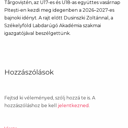
Târgoviștén, az U17-es és U18-as együttes vasárnap
Pitești-en kezdi meg idegenben a 2026–2027-es
bajnoki idényt. A rajt előtt Dusinszki Zoltánnal, a
Székelyföld Labdarúgó Akadémia szakmai
igazgatójával beszélgettünk.
Hozzászólások
Fejtsd ki véleményed, szólj hozzá te is. A
hozzászóláshoz be kell
jelentkezned
.