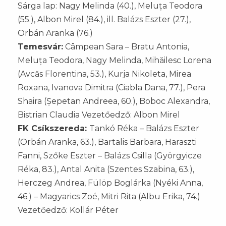
Sárga lap: Nagy Melinda (40.), Meluța Teodora
(55.), Albon Mirel (84.), ill. Balázs Eszter (27.),
Orbán Aranka (76.)
Temesvár:
Câmpean Sara – Bratu Antonia,
Meluța Teodora, Nagy Melinda, Mihăilesc Lorena
(Avcăs Florentina, 53.), Kurja Nikoleta, Mirea
Roxana, Ivanova Dimitra (Ciabla Dana, 77.), Pera
Shaira (Șepetan Andreea, 60.), Boboc Alexandra,
Bistrian Claudia Vezetőedző: Albon Mirel
FK Csíkszereda:
Tankó Réka – Balázs Eszter
(Orbán Aranka, 63.), Bartalis Barbara, Haraszti
Fanni, Szőke Eszter – Balázs Csilla (Györgyicze
Réka, 83.), Antal Anita (Szentes Szabina, 63.),
Herczeg Andrea, Fülöp Boglárka (Nyéki Anna,
46.) – Magyarics Zoé, Mitri Rita (Albu Erika, 74.)
Vezetőedző: Kollár Péter