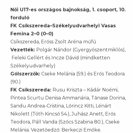
Női U17-es országos bajnokság, 1. csoport, 10.
forduló
FK Csíkszereda–Székelyudvarhelyi Vasas
Femina 2–0 (0–0)
Csíkszereda, Erőss Zsolt Aréna műfű
Vezették:
Polgár Nándor (Gyergyószentmiklós),
Feleki Gellért és Incze Dávid (mindketten
Székelyudvarhely)
Gólszerzők:
Cseke Melánia (59.) és Erős Teodora
(90.)
FK Csíkszereda:
Rusu Kriszta – Kádár Noémi,
Pintea Scurtu Denisa Ammanária, Tănase Dorina,
Sandu Andrea-Cristina, Lőrincz Kitti, Lénárt
Nikolett (Tóth Kincső 54.), Juhász Anett, Erős
Teodora, Páll Vanda (Szőcs Szabina 80.), Cseke
Melánia. Vezetőedző: Berkeczi Emőke.