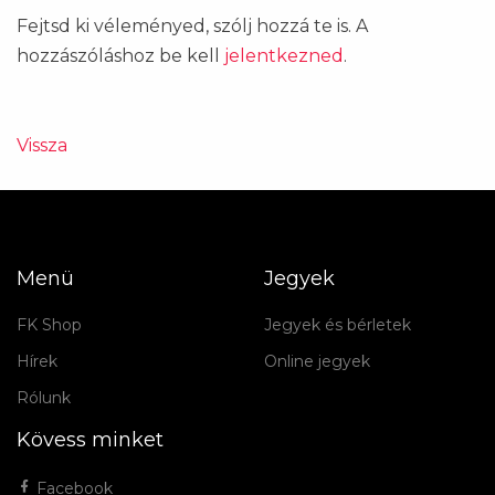
Fejtsd ki véleményed, szólj hozzá te is. A
hozzászóláshoz be kell
jelentkezned
.
Vissza
Menü
Jegyek
FK Shop
Jegyek és bérletek
Hírek
Online jegyek
Rólunk
Kövess minket
Facebook