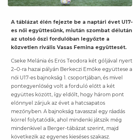
A táblázat élén fejezte be a naptári évet U17-
es női együttesünk, miután szombat délután
az utolsó őszi fordulóban legyőzte a
közvetlen rivális Vasas Femina együttesét.
Cseke Melánia és Erös Teodora két góljával nyert
2–0-ra hazai pályán Berkeczi Emőke együttese a
női U17-es bajnokság 1. csoportjában, és mivel
pontegyenlőség volt a forduló előtt a két
együttes között, így eldőlt, hogy három pont
előnnyel zárjuk az évet a hatcsapatos
mezőnyben. A bajnokság tavasszal egy ráadás
körrel folytatódik, ahol mindenki játszik még
mindenkivel a Berger-tábázat szerint, majd
következik az egyenes kieséses szakasz.