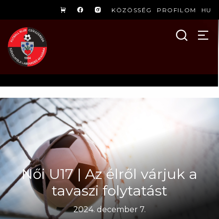
KÖZÖSSÉG
PROFILOM
HU
Női U17 | Az élről várjuk a
tavaszi folytatást
2024. december 7.