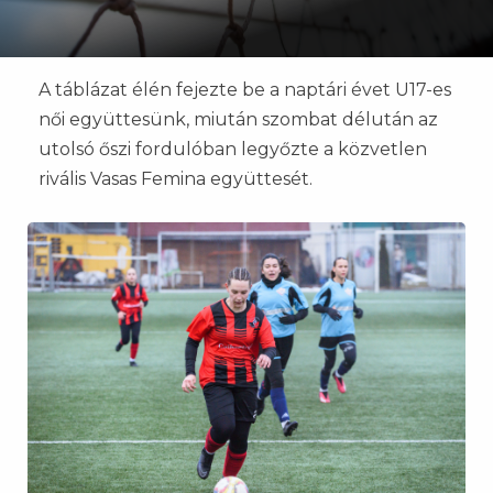
A táblázat élén fejezte be a naptári évet U17-es
női együttesünk, miután szombat délután az
utolsó őszi fordulóban legyőzte a közvetlen
rivális Vasas Femina együttesét.