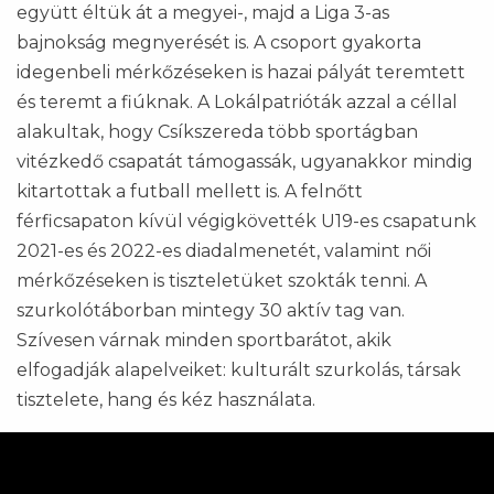
együtt éltük át a megyei-, majd a Liga 3-as
bajnokság megnyerését is. A csoport gyakorta
idegenbeli mérkőzéseken is hazai pályát teremtett
és teremt a fiúknak. A Lokálpatrióták azzal a céllal
alakultak, hogy Csíkszereda több sportágban
vitézkedő csapatát támogassák, ugyanakkor mindig
kitartottak a futball mellett is. A felnőtt
férficsapaton kívül végigkövették U19-es csapatunk
2021-es és 2022-es diadalmenetét, valamint női
mérkőzéseken is tiszteletüket szokták tenni. A
szurkolótáborban mintegy 30 aktív tag van.
Szívesen várnak minden sportbarátot, akik
elfogadják alapelveiket: kulturált szurkolás, társak
tisztelete, hang és kéz használata.