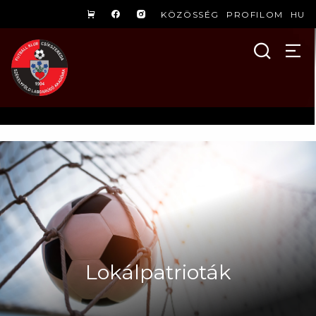
KÖZÖSSÉG
PROFILOM
HU
Lokálpatrioták