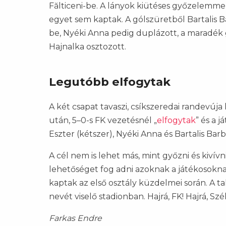
Fălticeni-be. A lányok kiütéses győzelemme
egyet sem kaptak. A gólszüretből Bartalis Bar
be, Nyéki Anna pedig duplázott, a maradék 
Hajnalka osztozott.
Legutóbb elfogytak
A két csapat tavaszi, csíkszeredai randevúj
után, 5–0-s FK vezetésnél „
elfogytak
” és a 
Eszter (kétszer), Nyéki Anna és Bartalis Bar
A cél nem is lehet más, mint győzni és kivív
lehetőséget fog adni azoknak a játékosoknak
kaptak az első osztály küzdelmei során. A t
nevét viselő stadionban. Hajrá, FK! Hajrá, Szé
Farkas Endre