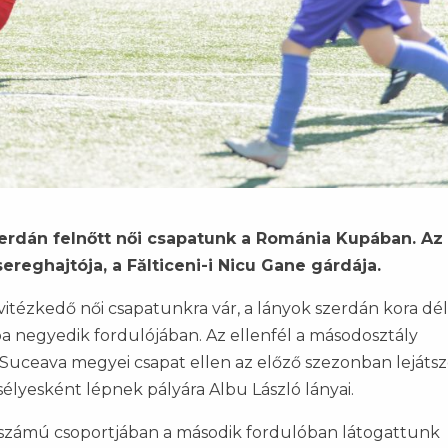
szerdán felnőtt női csapatunk a Románia Kupában. Az
ereghajtója, a Fălticeni-i Nicu Gane gárdája.
vitézkedő női csapatunkra vár, a lányok szerdán kora dé
a negyedik fordulójában. Az ellenfél a másodosztály
A Suceava megyei csapat ellen az előző szezonban lejátsz
lyesként lépnek pályára Albu László lányai.
. számú csoportjában a második fordulóban látogattunk