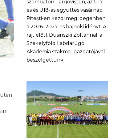
szombaton Târgoviștén, az U17-
es és U18-as együttes vasárnap
Pitești-en kezdi meg idegenben
a 2026–2027-es bajnoki idényt. A
rajt előtt Dusinszki Zoltánnal, a
Székelyföld Labdarúgó
Akadémia szakmai igazgatójával
beszélgettünk.
lután
ott