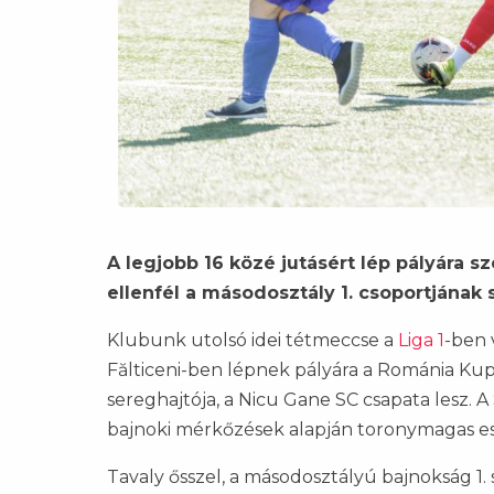
A legjobb 16 közé jutásért lép pályára 
ellenfél a másodosztály 1. csoportjának s
Klubunk utolsó idei tétmeccse a
Liga 1
-ben 
Fălticeni-ben lépnek pályára a Románia Kup
sereghajtója, a Nicu Gane SC csapata lesz. 
bajnoki mérkőzések alapján toronymagas esé
Tavaly ősszel, a másodosztályú bajnokság 1