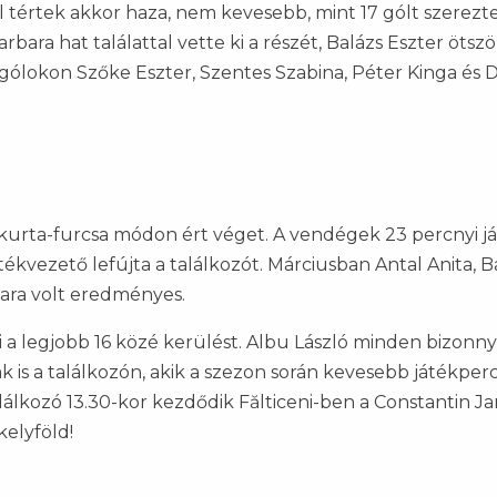
l tértek akkor haza, nem kevesebb, mint 17 gólt szerezt
bara hat találattal vette ki a részét, Balázs Eszter ötször
gólokon Szőke Eszter, Szentes Szabina, Péter Kinga és
a kurta-furcsa módon ért véget. A vendégek 23 percnyi j
játékvezető lefújta a találkozót. Márciusban Antal Anita, B
bara volt eredményes.
ni a legjobb 16 közé kerülést. Albu László minden bizonny
 is a találkozón, akik a szezon során kevesebb játékper
alálkozó 13.30-kor kezdődik Fălticeni-ben a Constantin Ja
kelyföld!