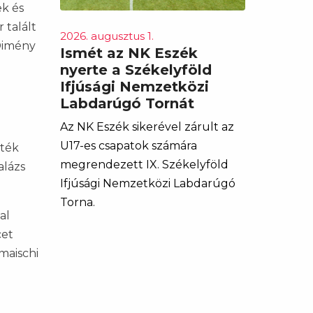
ek és
 talált
2026. augusztus 1.
 Dimény
Ismét az NK Eszék
nyerte a Székelyföld
Ifjúsági Nemzetközi
Labdarúgó Tornát
Az NK Eszék sikerével zárult az
U17-es csapatok számára
áték
megrendezett IX. Székelyföld
alázs
Ifjúsági Nemzetközi Labdarúgó
Torna.
al
cet
maischi