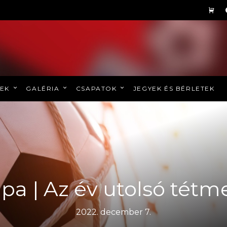
REK
GALÉRIA
CSAPATOK
JEGYEK ÉS BÉRLETEK
pa | Az év utolsó tétm
2022. december 7.