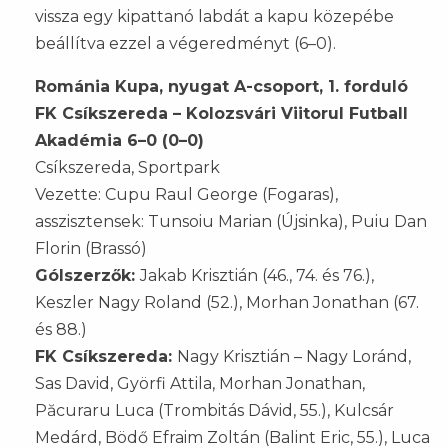
vissza egy kipattanó labdát a kapu közepébe
beállítva ezzel a végeredményt (6–0).
Románia Kupa, nyugat A-csoport, 1. forduló
FK Csíkszereda – Kolozsvári Viitorul Futball
Akadémia 6–0 (0–0)
Csíkszereda, Sportpark
Vezette: Cupu Raul George (Fogaras),
asszisztensek: Tunsoiu Marian (Újsinka), Puiu Dan
Florin (Brassó)
Gólszerzők:
Jakab Krisztián (46., 74. és 76.),
Keszler Nagy Roland (52.), Morhan Jonathan (67.
és 88.)
FK Csíkszereda:
Nagy Krisztián – Nagy Loránd,
Sas David, Györfi Attila, Morhan Jonathan,
Păcuraru Luca (Trombitás Dávid, 55.), Kulcsár
Medárd, Bödő Efraim Zoltán (Balint Eric, 55.), Luca