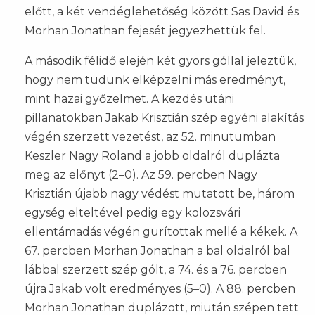
előtt, a két vendéglehetőség között Sas David és
Morhan Jonathan fejesét jegyezhettük fel.
A második félidő elején két gyors góllal jeleztük,
hogy nem tudunk elképzelni más eredményt,
mint hazai győzelmet. A kezdés utáni
pillanatokban Jakab Krisztián szép egyéni alakítás
végén szerzett vezetést, az 52. minutumban
Keszler Nagy Roland a jobb oldalról duplázta
meg az előnyt (2–0). Az 59. percben Nagy
Krisztián újabb nagy védést mutatott be, három
egység elteltével pedig egy kolozsvári
ellentámadás végén gurítottak mellé a kékek. A
67. percben Morhan Jonathan a bal oldalról bal
lábbal szerzett szép gólt, a 74. és a 76. percben
újra Jakab volt eredményes (5–0). A 88. percben
Morhan Jonathan duplázott, miután szépen tett