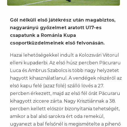
Gól nélküli első játékrész után magabiztos,
nagyarányú győzelmet aratott U17-es
csapatunk a Románia Kupa
csoportküzdelmeinek első felvonásán.
Hazai lehetőségekkel indult a Kolozsvári Viitorul
elleni kupaderbi. Az első húsz percben Păcuraru
Luca és Ambrus Szabolcs is több nagy helyzetet
hagyott kihasználatlanul. A vendégek részéről az
első kapu felé (azaz fölé) szálló lövés a 27.
percben érkezett, majd az első fél órát Păcuraru
kihagyott ziccere zárta. Nagy Krisztiánnak a 38.
percben kellett először bizonyítania tehetségét,
amikor a bal alsó sarokra ért oda remekül,
ugyanezt a bal felsőnél is megismételte a pihenő