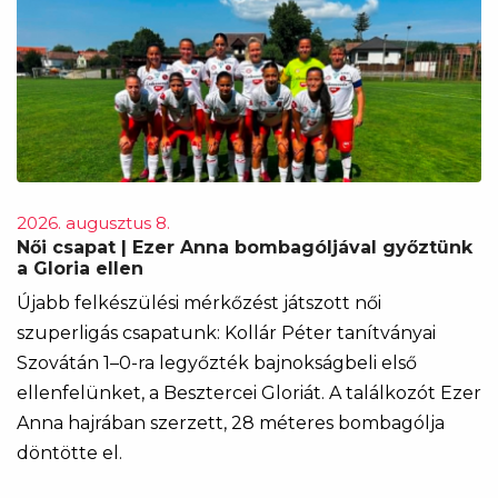
2026. augusztus 8.
Női csapat | Ezer Anna bombagóljával győztünk
a Gloria ellen
Újabb felkészülési mérkőzést játszott női
szuperligás csapatunk: Kollár Péter tanítványai
Szovátán 1–0-ra legyőzték bajnokságbeli első
ellenfelünket, a Besztercei Gloriát. A találkozót Ezer
Anna hajrában szerzett, 28 méteres bombagólja
döntötte el.