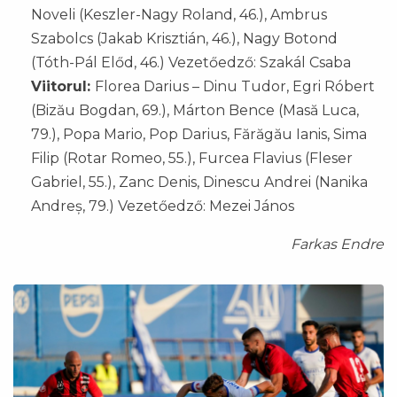
Noveli (Keszler-Nagy Roland, 46.), Ambrus
Szabolcs (Jakab Krisztián, 46.), Nagy Botond
(Tóth-Pál Előd, 46.) Vezetőedző: Szakál Csaba
Viitorul:
Florea Darius – Dinu Tudor, Egri Róbert
(Bizău Bogdan, 69.), Márton Bence (Masă Luca,
79.), Popa Mario, Pop Darius, Fărăgău Ianis, Sima
Filip (Rotar Romeo, 55.), Furcea Flavius (Fleser
Gabriel, 55.), Zanc Denis, Dinescu Andrei (Nanika
Andreș, 79.) Vezetőedző: Mezei János
Farkas Endre