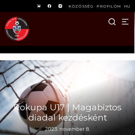
KÖZÖSSÉG
PROFILOM
HU
Rokupa U17 | Magabiztos
diadal kezdésként
2023. november 8.