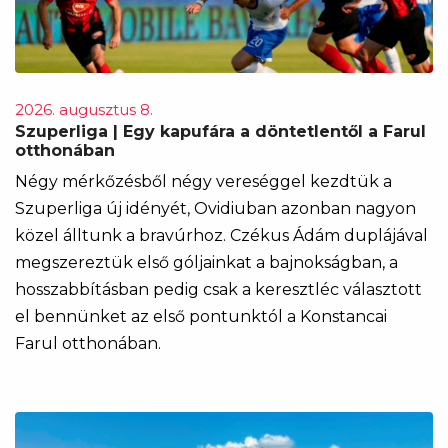
2026. augusztus 8.
Szuperliga | Egy kapufára a döntetlentől a Farul
otthonában
Négy mérkőzésből négy vereséggel kezdtük a
Szuperliga új idényét, Ovidiuban azonban nagyon
közel álltunk a bravúrhoz. Czékus Ádám duplájával
megszereztük első góljainkat a bajnokságban, a
hosszabbításban pedig csak a keresztléc választott
el bennünket az első pontunktól a Konstancai
Farul otthonában.