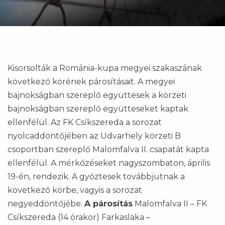
Kisorsolták a Románia-kupa megyei szakaszának
következő körének párosításait. A megyei
bajnokságban szereplő együttesek a körzeti
bajnokságban szereplő együtteseket kaptak
ellenfélül. Az FK Csíkszereda a sorozat
nyolcaddöntőjében az Udvarhely körzeti B
csoportban szereplő Malomfalva II. csapatát kapta
ellenfélül. A mérkőzéseket nagyszombaton, április
19-én, rendezik. A győztesek továbbjutnak a
következő körbe, vagyis a sorozat
negyeddöntőjébe.
A párosítás
Malomfalva II – FK
Csíkszereda (14 órakor) Farkaslaka –