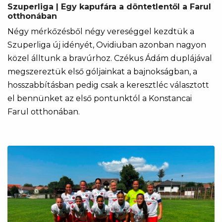
Szuperliga | Egy kapufára a döntetlentől a Farul
otthonában
Négy mérkőzésből négy vereséggel kezdtük a
Szuperliga új idényét, Ovidiuban azonban nagyon
közel álltunk a bravúrhoz. Czékus Ádám duplájával
megszereztük első góljainkat a bajnokságban, a
hosszabbításban pedig csak a keresztléc választott
el bennünket az első pontunktól a Konstancai
Farul otthonában.