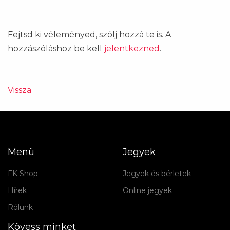
Fejtsd ki véleményed, szólj hozzá te is. A
hozzászóláshoz be kell
jelentkezned
.
Vissza
Menü
Jegyek
FK Shop
Jegyek és bérletek
Hírek
Online jegyek
Rólunk
Kövess minket