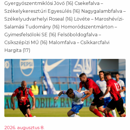
Gyergyószentmiklósi Jövő (16) Csekefalva –
Székelykeresztúri Egyesülés (16) Nagygalambfalva –
Székelyudvarhelyi Roseal (16) Lövéte – Maroshévízi-
Salamási Tudomány (16) Homoródszentmárton –
Gyimesfelsőloki SE (16) Felsőboldogfalva –
Csíkszépízi MŰ (16) Malomfalva – Csíkkarcfalvi
Hargita (17)
2026. augusztus 8.