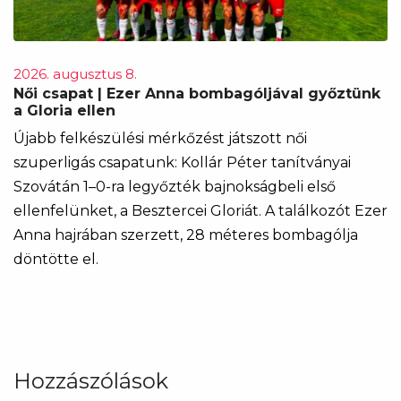
2026. augusztus 8.
Női csapat | Ezer Anna bombagóljával győztünk
a Gloria ellen
Újabb felkészülési mérkőzést játszott női
szuperligás csapatunk: Kollár Péter tanítványai
Szovátán 1–0-ra legyőzték bajnokságbeli első
ellenfelünket, a Besztercei Gloriát. A találkozót Ezer
Anna hajrában szerzett, 28 méteres bombagólja
döntötte el.
Hozzászólások