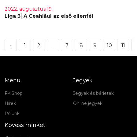
2022. augusztus 19.
Liga 3│A Ceahlăul az első ellenfél
‹
1
2
...
7
8
9
10
11
Menü
Jegyek
FK Shop
Jegyek és bérletek
Hírek
Online jegyek
Rólunk
Kövess minket