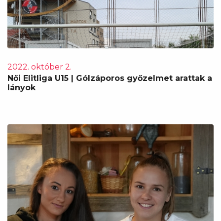
2022. október 2.
Női Elitliga U15 | Gólzáporos győzelmet arattak a
lányok