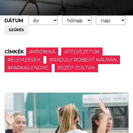
DÁTUM
:
SZŰRÉS
CÍMKÉK
:
#KRÓNIKA
#FELVEZETŐK
#ELEMZÉSEK
#RÁDULY RÓBERT KÁLMÁN
#FARKAS ENDRE
#SZÉP ZOLTÁN