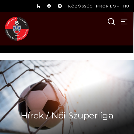
KÖZÖSSÉG
PROFILOM
HU
Hírek / Női Szuperliga