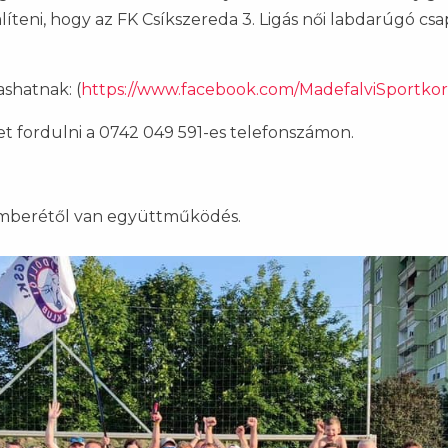
líteni, hogy az FK Csíkszereda 3. Ligás női labdarúgó csa
ashatnak: (
https://www.facebook.com/MadefalviSportkor
et fordulni a 0742 049 591-es telefonszámon.
temberétől van együttműködés.