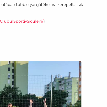
patában több olyan játékos is szerepelt, akik
ClubulSportivSiculeni/
).