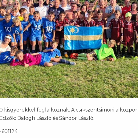
 kisgyerekkel foglalkoznak. A csíkszentsimoni alközpo
 Edzők: Balogh László és Sándor László.
-601124