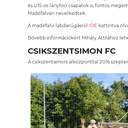
és U15-ös lányfoci csapatok is, fontos megem
Madéfalván nevelkedtek.
A madéfalvi labdarúgásról
IDE
kattintva olv
Bővebb információkért Mihály Attilához leh
CSIKSZENTSIMON FC
A csíkszentsimoni alközponttal 2016 szep