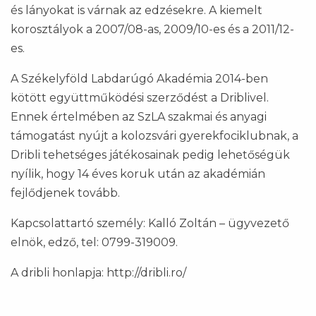
és lányokat is várnak az edzésekre. A kiemelt
korosztályok a 2007/08-as, 2009/10-es és a 2011/12-
es.
A Székelyföld Labdarúgó Akadémia 2014-ben
kötött együttműködési szerződést a Driblivel.
Ennek értelmében az SzLA szakmai és anyagi
támogatást nyújt a kolozsvári gyerekfociklubnak, a
Dribli tehetséges játékosainak pedig lehetőségük
nyílik, hogy 14 éves koruk után az akadémián
fejlődjenek tovább.
Kapcsolattartó személy: Kalló Zoltán – ügyvezető
elnök, edző, tel: 0799-319009.
A dribli honlapja: http://dribli.ro/