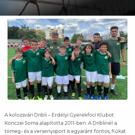
A kolozsvári Dribli – Erdélyi Gyerekfoci Klubot
Könczei Soma alapította 2011-ben. A Driblinél a
tömeg- és a versenysport is egyaránt fontos, fiúkat