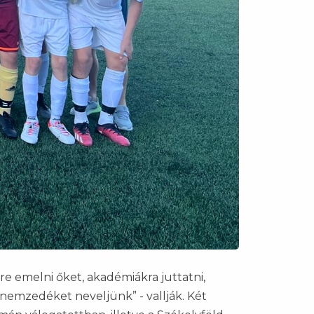
re emelni őket, akadémiákra juttatni,
 nemzedéket neveljünk” - vallják. Két