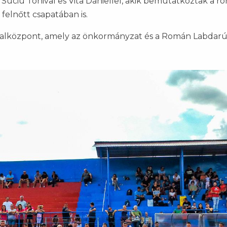
ciu Tonival es Vita Dániellel, akik bemutatkoztak a ro
elnőtt csapatában is.
 az alközpont, amely az önkormányzat és a Román Labd