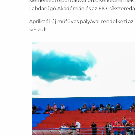
kiemelkedő sportolóval büszkélkedhetnek: Su
Labdarúgó Akadémián és az FK Csíkszereda f
Áprilistól új műfüves pályával rendelkezi
készült.