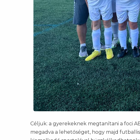
Céljuk: a gyerekeknek megtanítani a foci AB
megadva a lehetőséget, hogy majd futballist