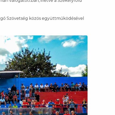
mán válogatottban, illetve a Székelyföld
arúgó Szövetség közös együttműködésével