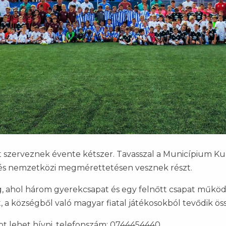
zerveznek évente kétszer. Tavasszal a Municípium Kupa
i és nemzetközi megmérettetésen vesznek részt.
, ahol három gyerekcsapat és egy felnőtt csapat működ
, a községből való magyar fiatal játékosokból tevődik ös
t lehet hívni, telefonszám: 0744454440