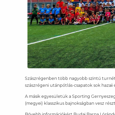
Szászrégenben több nagyobb szintű turnét s
szászrégeni utánpótlás-csapatok sok hazai
A másik egyesületük a Sporting Gernyeszeg
(megyei) klasszikus bajnokságban vesz részt
Bővebb információkért Budai Barna Lórándo