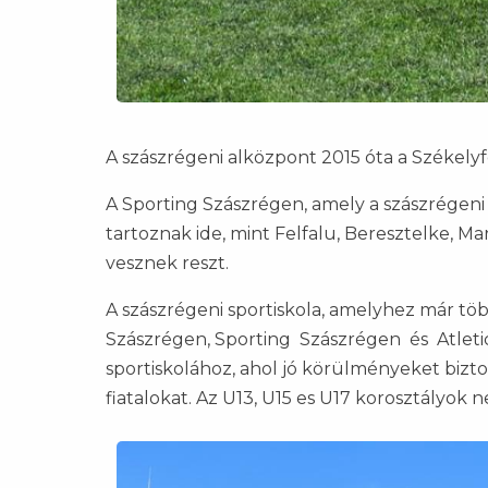
A szászrégeni alközpont 2015 óta a Székely
A Sporting Szászrégen, amely a szászrégen
tartoznak ide, mint Felfalu, Beresztelke, M
vesznek reszt.
A szászrégeni sportiskola, amelyhez már tö
Szászrégen, Sporting Szászrégen és Atleti
sportiskolához, ahol jó körülményeket bizto
fiatalokat. Az U13, U15 es U17 korosztályok