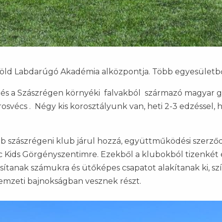
föld Labdarúgó Akadémia alközpontja. Több egyesületbő
i és a Szászrégen környéki falvakból származó magyar g
arosvécs . Négy kis korosztályunk van, heti 2-3 edzésse
bb szászrégeni klub járul hozzá, együttműködési szerződ
c Kids Görgényszentimre.
Ezekből a klubokból tizenkét é
sítanak számukra és ütőképes csapatot alakítanak ki, sz
 nemzeti bajnokságban vesznek részt.