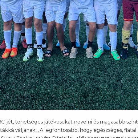
C-jét, tehetséges játékosokat nevelni és magasabb szint
ákká váljanak. „A legfontosabb, hogy egészséges, fiatal