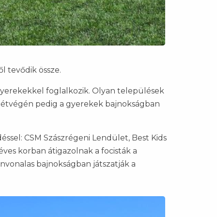
l tevődik össze.
yerekekkel foglalkozik. Olyan települések
l, hétvégén pedig a gyerekek bajnokságban
éssel: CSM Szászrégeni Lendület, Best Kids
ves korban átigazolnak a focisták a
ínvonalas bajnokságban játszatják a