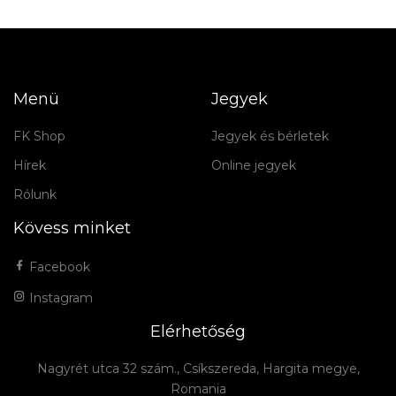
Menü
Jegyek
FK Shop
Jegyek és bérletek
Hírek
Online jegyek
Rólunk
Kövess minket
Facebook
Instagram
Elérhetőség
Nagyrét utca 32 szám., Csíkszereda, Hargita megye,
Romania