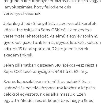
megfelelő körülményeket biztosítva a focizni vágyó
lányok számára, hogy fejlődjenek és
versenyezhessenek.
Jelenleg 31 edző irányításával, szervezett keretek
között biztosítjuk a Sepsi OSK-nál az edzés és a
versenyzés lehetőségét. Az elmúlt egy év során 49
gyereket igazoltunk le más egyesületektől, kölcsön
adtunk 15 fiatal sportolót, 72-en jelentkeztek
akadémiánknál.
Jelen pillanatban összesen 510 játékos vesz részt a
Sepsi OSK tevékenységein: 448 fiú és 62 lány.
Szoros kapcsolat van a felnőtt csapataink és az
utánpótlás-nevelő központunk között, a képzési
célokról egyeztetünk és alkalmazzuk. Ezen
együttműködés részét képezi az is, hogy a Sepsi