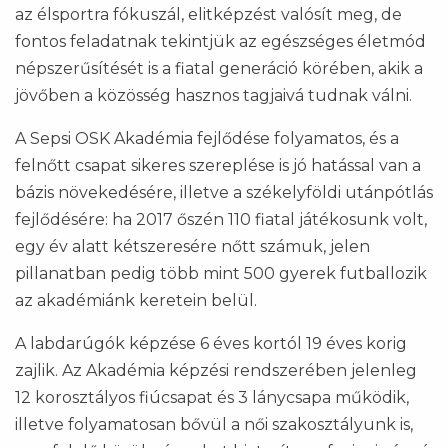
az élsportra fókuszál, elitképzést valósít meg, de
fontos feladatnak tekintjük az egészséges életmód
népszerűsítését is a fiatal generáció körében, akik a
jövőben a közösség hasznos tagjaivá tudnak válni.
A Sepsi OSK Akadémia fejlődése folyamatos, és a
felnőtt csapat sikeres szereplése is jó hatással van a
bázis növekedésére, illetve a székelyföldi utánpótlás
fejlődésére: ha 2017 őszén 110 fiatal játékosunk volt,
egy év alatt kétszeresére nőtt számuk, jelen
pillanatban pedig több mint 500 gyerek futballozik
az akadémiánk keretein belül.
A labdarúgók képzése 6 éves kortól 19 éves korig
zajlik. Az Akadémia képzési rendszerében jelenleg
12 korosztályos fiúcsapat és 3 lánycsapa működik,
illetve folyamatosan bővül a női szakosztályunk is,