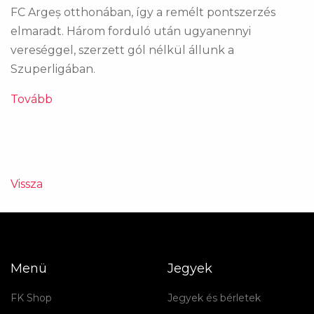
FC Argeș otthonában, így a remélt pontszerzés
elmaradt. Három forduló után ugyanennyi
vereséggel, szerzett gól nélkül állunk a
Szuperligában.
Tovább
Vissza
Menü
Jegyek
FK Shop
Jegyek és bérletek