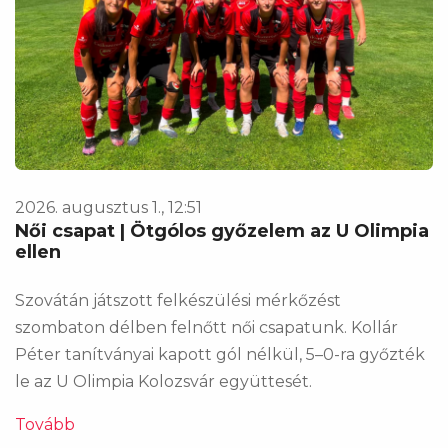
2026. augusztus 1., 12:51
Női csapat | Ötgólos győzelem az U Olimpia
ellen
Szovátán játszott felkészülési mérkőzést
szombaton délben felnőtt női csapatunk. Kollár
Péter tanítványai kapott gól nélkül, 5–0-ra győzték
le az U Olimpia Kolozsvár együttesét.
Tovább