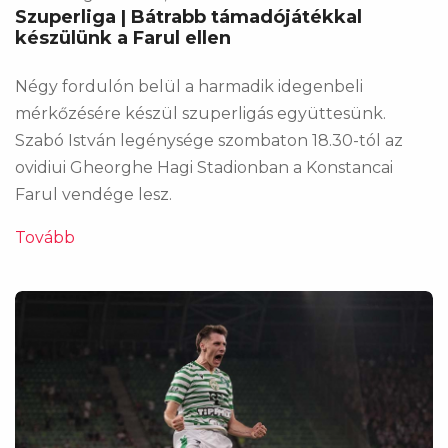
Szuperliga | Bátrabb támadójátékkal
készülünk a Farul ellen
Négy fordulón belül a harmadik idegenbeli
mérkőzésére készül szuperligás együttesünk.
Szabó István legénysége szombaton 18.30-tól az
ovidiui Gheorghe Hagi Stadionban a Konstancai
Farul vendége lesz.
Tovább