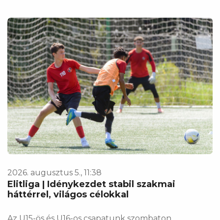
2026. augusztus 5., 11:38
Elitliga | Idénykezdet stabil szakmai
háttérrel, világos célokkal
Az U15-ös és U16-os csapatunk szombaton