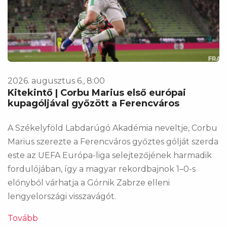
2026. augusztus 6., 8:00
Kitekintő | Corbu Marius első európai
kupagóljával győzött a Ferencváros
A Székelyföld Labdarúgó Akadémia neveltje, Corbu
Marius szerezte a Ferencváros győztes gólját szerda
este az UEFA Európa-liga selejtezőjének harmadik
fordulójában, így a magyar rekordbajnok 1–0-s
előnyből várhatja a Górnik Zabrze elleni
lengyelországi visszavágót.
Tovább