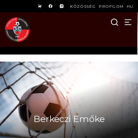
KÖZÖSSÉG
PROFILOM
HU
Berkeczi Emőke