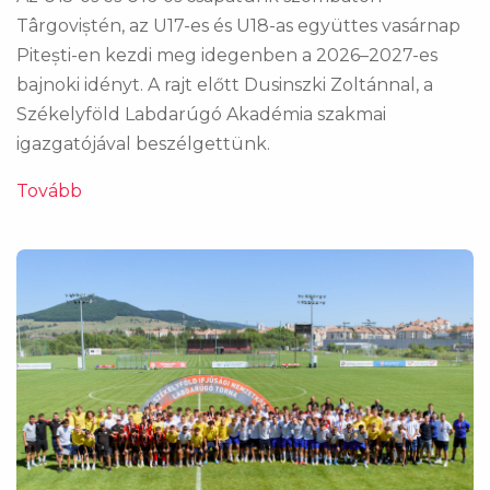
Târgoviștén, az U17-es és U18-as együttes vasárnap
Pitești-en kezdi meg idegenben a 2026–2027-es
bajnoki idényt. A rajt előtt Dusinszki Zoltánnal, a
Székelyföld Labdarúgó Akadémia szakmai
igazgatójával beszélgettünk.
Tovább