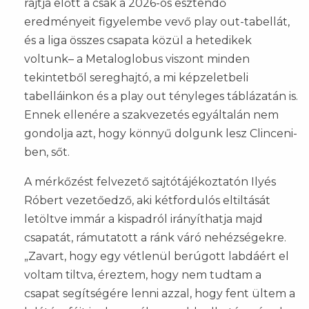
rajtja előtt a csak a 2026-os esztendő
eredményeit figyelembe vevő play out-tabellát,
és a liga összes csapata közül a hetedikek
voltunk– a Metaloglobus viszont minden
tekintetből sereghajtó, a mi képzeletbeli
tabelláinkon és a play out tényleges táblázatán is.
Ennek ellenére a szakvezetés egyáltalán nem
gondolja azt, hogy könnyű dolgunk lesz Clinceni-
ben, sőt.
A mérkőzést felvezető sajtótájékoztatón Ilyés
Róbert vezetőedző, aki kétfordulós eltiltását
letöltve immár a kispadról irányíthatja majd
csapatát, rámutatott a ránk váró nehézségekre.
„Zavart, hogy egy vétlenül berúgott labdáért el
voltam tiltva, éreztem, hogy nem tudtam a
csapat segítségére lenni azzal, hogy fent ültem a