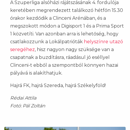
A Szuperliga alsóházi rájátszásának 4. fordulója
keretében megrendezett találkozó hétfőn 15.30
órakor kezdődik a Clinceni Arénában, és a
megszokott módon a Digisport 1 és a Prima Sport
1 közvetíti. Van azonban arra is lehetőség, hogy
csatlakozzunk a Lokálpatrióták
helyszínre utazó
seregéhez
, hisz nagyon nagy szüksége van a
csapatnak a buzdításra, ráadásul jó eséllyel
Clinceni-t ebből a szempontból könnyen hazai
pályává is alakíthatjuk.
Hajrá FK, hajrá Szereda, hajrá Székelyföld!
Rédai Attila
Fotó: Pál Zoltán