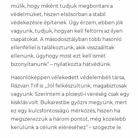
múlik, hogy miként tudjuk megbontani a
védelmüket, hiszen elsősorban a stabil
védekezésre építenek. Úgy érzem, ebben jók
vagyunk, tudjuk, hogyan kell feltörni az ilyen
csapatokat. A másodosztályban több hasonló
ellenféllel is találkoztunk, akik visszaálltak
ellenünk, úgyhogy most ezt kell ismét
bizonyítanunk” – nyilatkozta hátvédünk.
Hasonlóképpen vélekedett védelembéli társa,
Răzvan Trif is: „Jól felkészültünk, magabiztosak
vagyunk. Szerintem a ploiești-i vereség csak egy
kisiklás volt. Bukarestbe győzni megyünk, mert
ez egy kulcsfontosságú mérkőzés, hiszen ha
megszerezzük a három pontot, még közelebb
kerülünk a célunk eléréséhez” – szögezte le.