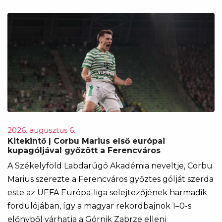
2026. augusztus 6.
Kitekintő | Corbu Marius első európai
kupagóljával győzött a Ferencváros
A Székelyföld Labdarúgó Akadémia neveltje, Corbu
Marius szerezte a Ferencváros győztes gólját szerda
este az UEFA Európa-liga selejtezőjének harmadik
fordulójában, így a magyar rekordbajnok 1–0-s
előnyből várhatja a Górnik Zabrze elleni