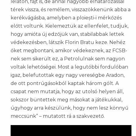
lelátón, fájt is, de annál nagyobb elhatározással
térek vissza, és remélem, visszazökkenünk abba a
kerékvágásba, amelyben a ploiești-i mérkőzés
előtt voltunk. Kielemeztük az ellenfelet, tudjuk,
hogy amióta új edzőjük van, stabilabbak lettek
védekezésben, látszik Florin Bratu keze. Nehéz
őket megbontani, amikor védekeznek, az FCSB-
nek sem sikerült ez, a Petrolulnak sem nagyon
voltak lehetőségei. Most a legutóbbi fordulóban
igaz, belefutottak egy nagy vereségbe Aradon,
de ott pontrúgásokból kaptak három gólt. A
csapat nem mutatja, hogy az utolsó helyen áll,
sokszor büntettek meg másokat a játékukkal,
úgyhogy arra készülünk, hogy nem lesz könnyű
meccsünk” – mutatott rá a szakvezető.