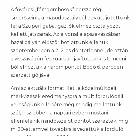
A fővárosi „fémgömbösök” persze régi
ismerőseink, a másodosztályból együtt jutottunk
fel a Szuperligába, igaz, ők ehhez osztályozót
kellett játszanak. Az élvonal alapszakaszában
hazai pályán először botlottunk ellenük
szeptemberben a 2–2-es döntetlennel, de aztán
a visszavágón februárban javítottunk, s Clinceni-
ből elhoztuk a három pontot Bödő 6. percben
szerzett góljával.
Ami az aktuális formát illeti, a közelmúltbeli
mérkőzések eredménysora a múlt fordulóbéli
vereségünk ellenére még mindig mellettünk
szól, hisz ebben a naptári évben mostani
ellenfeleink mindössze öt pontot szereztek, míg
mi 20-at, amivel továbbra is vezettük a forduló