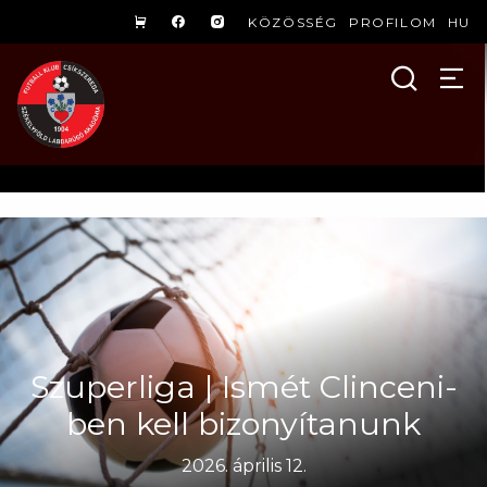
KÖZÖSSÉG
PROFILOM
HU
Szuperliga | Ismét Clinceni-
ben kell bizonyítanunk
2026. április 12.