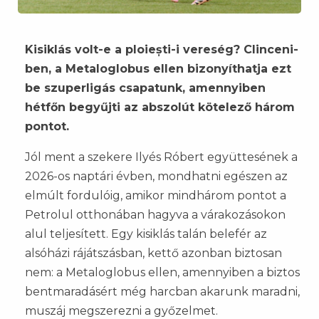
Kisiklás volt-e a ploiești-i vereség? Clinceni-
ben, a Metaloglobus ellen bizonyíthatja ezt
be szuperligás csapatunk, amennyiben
hétfőn begyűjti az abszolút kötelező három
pontot.
Jól ment a szekere Ilyés Róbert együttesének a
2026-os naptári évben, mondhatni egészen az
elmúlt fordulóig, amikor mindhárom pontot a
Petrolul otthonában hagyva a várakozásokon
alul teljesített. Egy kisiklás talán belefér az
alsóházi rájátszásban, kettő azonban biztosan
nem: a Metaloglobus ellen, amennyiben a biztos
bentmaradásért még harcban akarunk maradni,
muszáj megszerezni a győzelmet.