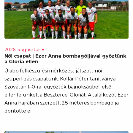
2026. augusztus 8.
Női csapat | Ezer Anna bombagóljával győztünk
a Gloria ellen
Újabb felkészülési mérkőzést játszott női
szuperligás csapatunk: Kollár Péter tanítványai
Szovátán 1–0-ra legyőzték bajnokságbeli első
ellenfelünket, a Besztercei Gloriát. A találkozót Ezer
Anna hajrában szerzett, 28 méteres bombagólja
döntötte el.