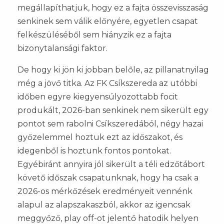
megállapíthatjuk, hogy ez a fajta összevisszaság
senkinek sem válik előnyére, egyetlen csapat
felkészüléséből sem hiányzik ez a fajta
bizonytalansági faktor.
De hogy ki jön ki jobban belőle, az pillanatnyilag
még a jövő titka. Az FK Csíkszereda az utóbbi
időben egyre kiegyensúlyozottabb focit
produkált, 2026-ban senkinek nem sikerült egy
pontot sem rabolni Csíkszeredából, négy hazai
győzelemmel hoztuk ezt az időszakot, és
idegenből is hoztunk fontos pontokat.
Egyébiránt annyira jól sikerült a téli edzőtábort
követő időszak csapatunknak, hogy ha csak a
2026-os mérkőzések eredményeit vennénk
alapul az alapszakaszból, akkor az igencsak
meggyőző, play off-ot jelentő hatodik helyen