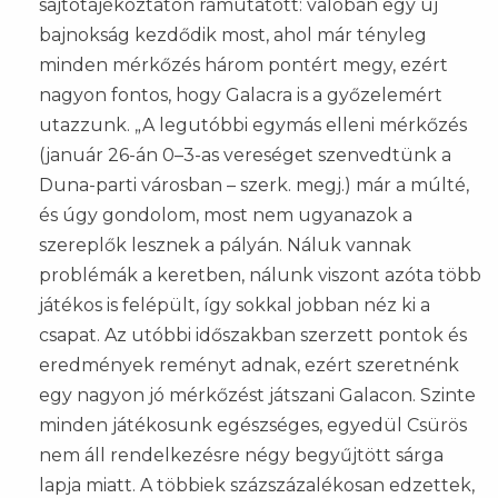
sajtótájékoztatón rámutatott: valóban egy új
bajnokság kezdődik most, ahol már tényleg
minden mérkőzés három pontért megy, ezért
nagyon fontos, hogy Galacra is a győzelemért
utazzunk. „A legutóbbi egymás elleni mérkőzés
(január 26-án 0–3-as vereséget szenvedtünk a
Duna-parti városban – szerk. megj.) már a múlté,
és úgy gondolom, most nem ugyanazok a
szereplők lesznek a pályán. Náluk vannak
problémák a keretben, nálunk viszont azóta több
játékos is felépült, így sokkal jobban néz ki a
csapat. Az utóbbi időszakban szerzett pontok és
eredmények reményt adnak, ezért szeretnénk
egy nagyon jó mérkőzést játszani Galacon. Szinte
minden játékosunk egészséges, egyedül Csürös
nem áll rendelkezésre négy begyűjtött sárga
lapja miatt. A többiek százszázalékosan edzettek,