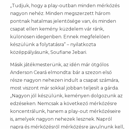
„Tudjuk, hogy a play-outban minden mérkőzés
nagyon nehéz. Minden megszerzett három
pontnak hatalmas jelentősége van, és minden
csapat ellen kemény küzdelem vár ránk,
különösen idegenben. Ennek megfelelően
készülünk a folytatásra” – nyilatkozta
középpályásunk, Soufiane Jebari.
Másik játékmesterünk, az idén már ötgólos
Anderson Ceará elmondta: bár a szezon első
része nagyon nehezen indult a csapat számára,
most viszont már sokkal jobban teljesít a gárda.
„Nagyon jól készülünk, keményen dolgozunk az
edzéseken. Nemcsak a következő mérkőzésre
koncentrálunk, hanem a play-out mérkőzéseire
is, amelyek nagyon nehezek lesznek. Napról
napra és mérkőzésről mérkőzésre javulnunk kell,