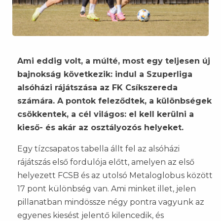
Ami eddig volt, a múlté, most egy teljesen új
bajnokság következik: indul a Szuperliga
alsóházi rájátszása az FK Csíkszereda
számára. A pontok feleződtek, a különbségek
csökkentek, a cél világos: el kell kerülni a
kieső- és akár az osztályozós helyeket.
Egy tízcsapatos tabella állt fel az alsóházi
rájátszás első fordulója előtt, amelyen az első
helyezett FCSB és az utolsó Metaloglobus között
17 pont különbség van. Ami minket illet, jelen
pillanatban mindössze négy pontra vagyunk az
egyenes kiesést jelentő kilencedik, és