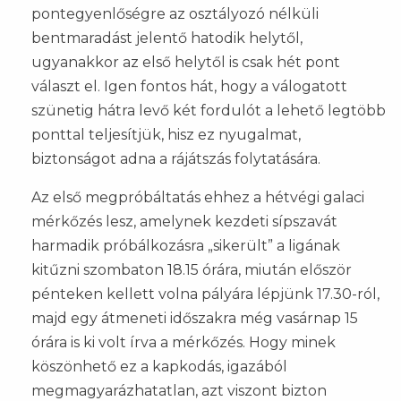
pontegyenlőségre az osztályozó nélküli
bentmaradást jelentő hatodik helytől,
ugyanakkor az első helytől is csak hét pont
választ el. Igen fontos hát, hogy a válogatott
szünetig hátra levő két fordulót a lehető legtöbb
ponttal teljesítjük, hisz ez nyugalmat,
biztonságot adna a rájátszás folytatására.
Az első megpróbáltatás ehhez a hétvégi galaci
mérkőzés lesz, amelynek kezdeti sípszavát
harmadik próbálkozásra „sikerült” a ligának
kitűzni szombaton 18.15 órára, miután először
pénteken kellett volna pályára lépjünk 17.30-ról,
majd egy átmeneti időszakra még vasárnap 15
órára is ki volt írva a mérkőzés. Hogy minek
köszönhető ez a kapkodás, igazából
megmagyarázhatatlan, azt viszont bizton