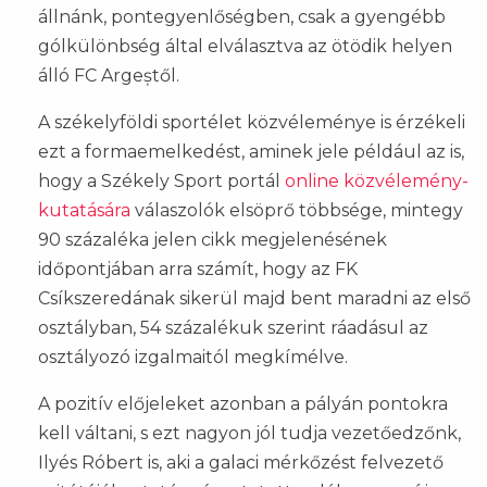
állnánk, pontegyenlőségben, csak a gyengébb
gólkülönbség által elválasztva az ötödik helyen
álló FC Argeștől.
A székelyföldi sportélet közvéleménye is érzékeli
ezt a formaemelkedést, aminek jele például az is,
hogy a Székely Sport portál
online közvélemény-
kutatására
válaszolók elsöprő többsége, mintegy
90 százaléka jelen cikk megjelenésének
időpontjában arra számít, hogy az FK
Csíkszeredának sikerül majd bent maradni az első
osztályban, 54 százalékuk szerint ráadásul az
osztályozó izgalmaitól megkímélve.
A pozitív előjeleket azonban a pályán pontokra
kell váltani, s ezt nagyon jól tudja vezetőedzőnk,
Ilyés Róbert is, aki a galaci mérkőzést felvezető