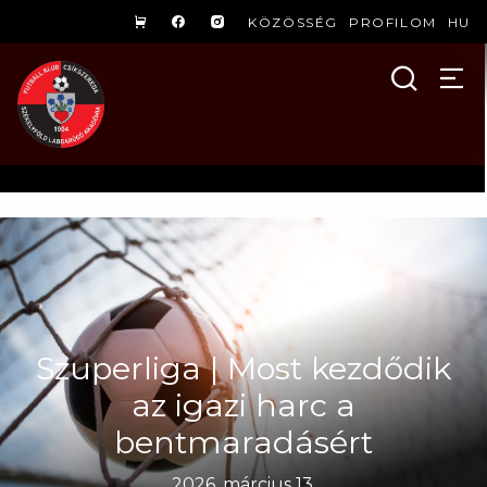
KÖZÖSSÉG
PROFILOM
HU
Szuperliga | Most kezdődik
az igazi harc a
bentmaradásért
2026. március 13.