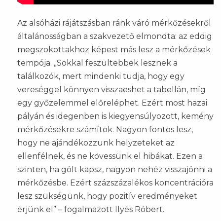
Az alsóházi rájátszásban ránk váró mérkőzésekről
általánosságban a szakvezető elmondta: az eddig
megszokottakhoz képest más lesz a mérkőzések
tempója. „Sokkal feszültebbek lesznek a
találkozók, mert mindenki tudja, hogy egy
vereséggel könnyen visszaeshet a tabellán, míg
egy győzelemmel előreléphet. Ezért most hazai
pályán és idegenben is kiegyensúlyozott, kemény
mérkőzésekre számítok. Nagyon fontos lesz,
hogy ne ajándékozzunk helyzeteket az
ellenfélnek, és ne kövessünk el hibákat. Ezen a
szinten, ha gólt kapsz, nagyon nehéz visszajönni a
mérkőzésbe. Ezért százszázalékos koncentrációra
lesz szükségünk, hogy pozitív eredményeket
érjünk el” – fogalmazott Ilyés Róbert.