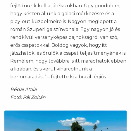
fejlődnünk kell a játékunkban. Úgy gondolom,
hogy készen állunk a galaci mérkőzésre és a
play-out küzdelmeire is. Nagyon meglepett a
román Szuperliga színvonala. Egy nagyon jó és
rendkívül versenyképes bajnokságról van szó,
erős csapatokkal. Boldog vagyok, hogy itt
játszhatok, és örülök a csapat teljesítményének is.
Remélem, hogy továbbra is itt maradhatok ebben
a ligában, és sikerül kiharcolnunk a
bennmaradást” – fejtette ki a brazil légiós.
Rédai Attila
Fotó: Pál Zoltán