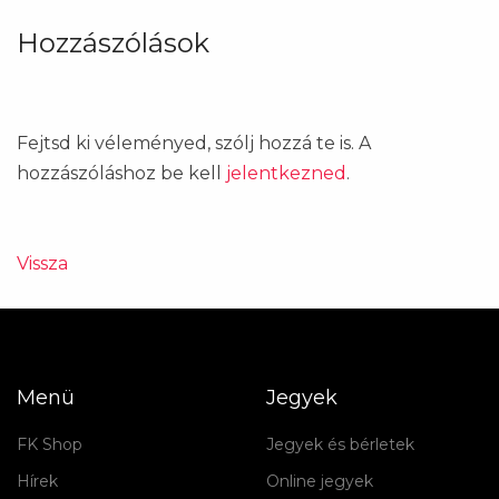
Hozzászólások
Fejtsd ki véleményed, szólj hozzá te is. A
hozzászóláshoz be kell
jelentkezned
.
Vissza
Menü
Jegyek
FK Shop
Jegyek és bérletek
Hírek
Online jegyek