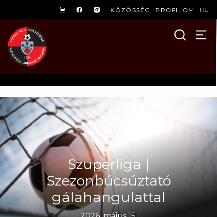
KÖZÖSSÉG
PROFILOM
HU
Szuperliga |
Szezonbúcsúztató
gálahangulattal
2026. május 15.