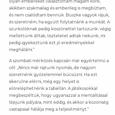
olyan embereket választottam magam köré,
akikben szakmailag és emberileg is megbíztam,
és nem csalódtam bennük. Büszke vagyok rájuk,
és szeretném, ha együtt folytatnánk a munkát. A
szurkolóknak pedig köszönettel tartozunk: végig
mellettünk álltak, tiszteletet adtak nekünk, mi
pedig igyekeztünk ezt jó eredményekkel
meghálálni.”
A szombati mérkőzés kapcsán már egyértelmű a
cél: „Nincs már rajtunk nyomás, de nagyon
szeretnénk győzelemmel búcsúzni. Ha ezt
sikerülne elérni, még egy helyet is
előreléphetnénk a tabellán. A játékosokkal
megbeszéltük, hogy ugyanazzal a mentalitással
lépjünk pályára, mint eddig, és akkor a közönség
vastapssal hálálja meg a teljesítményt.”