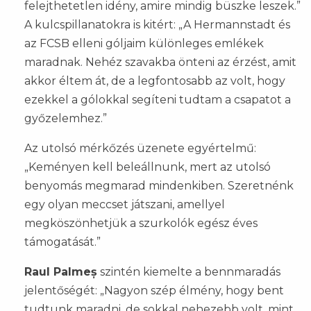
felejthetetlen idény, amire mindig büszke leszek.”
A kulcspillanatokra is kitért: „A Hermannstadt és
az FCSB elleni góljaim különleges emlékek
maradnak. Nehéz szavakba önteni az érzést, amit
akkor éltem át, de a legfontosabb az volt, hogy
ezekkel a gólokkal segíteni tudtam a csapatot a
győzelemhez.”
Az utolsó mérkőzés üzenete egyértelmű:
„Keményen kell beleállnunk, mert az utolsó
benyomás megmarad mindenkiben. Szeretnénk
egy olyan meccset játszani, amellyel
megköszönhetjük a szurkolók egész éves
támogatását.”
Raul Palmeș
szintén kiemelte a bennmaradás
jelentőségét: „Nagyon szép élmény, hogy bent
tudtunk maradni, de sokkal nehezebb volt, mint