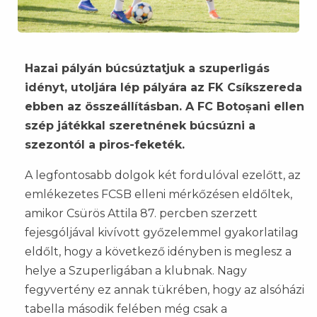
Hazai pályán búcsúztatjuk a szuperligás
idényt, utoljára lép pályára az FK Csíkszereda
ebben az összeállításban. A FC Botoșani ellen
szép játékkal szeretnének búcsúzni a
szezontól a piros-feketék.
A legfontosabb dolgok két fordulóval ezelőtt, az
emlékezetes FCSB elleni mérkőzésen eldőltek,
amikor Csürös Attila 87. percben szerzett
fejesgóljával kivívott győzelemmel gyakorlatilag
eldőlt, hogy a következő idényben is meglesz a
helye a Szuperligában a klubnak. Nagy
fegyvertény ez annak tükrében, hogy az alsóházi
tabella második felében még csak a