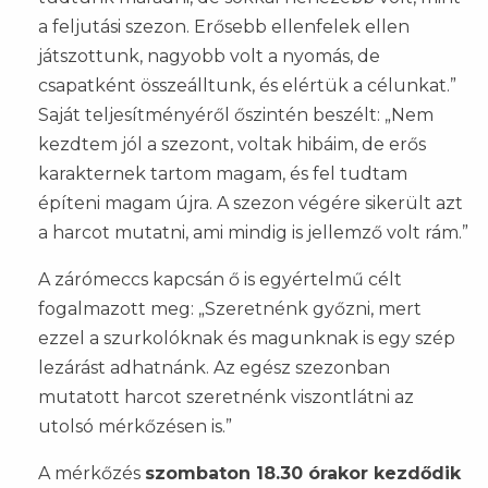
a feljutási szezon. Erősebb ellenfelek ellen
játszottunk, nagyobb volt a nyomás, de
csapatként összeálltunk, és elértük a célunkat.”
Saját teljesítményéről őszintén beszélt: „Nem
kezdtem jól a szezont, voltak hibáim, de erős
karakternek tartom magam, és fel tudtam
építeni magam újra. A szezon végére sikerült azt
a harcot mutatni, ami mindig is jellemző volt rám.”
A zárómeccs kapcsán ő is egyértelmű célt
fogalmazott meg: „Szeretnénk győzni, mert
ezzel a szurkolóknak és magunknak is egy szép
lezárást adhatnánk. Az egész szezonban
mutatott harcot szeretnénk viszontlátni az
utolsó mérkőzésen is.”
A mérkőzés
szombaton 18.30 órakor kezdődik