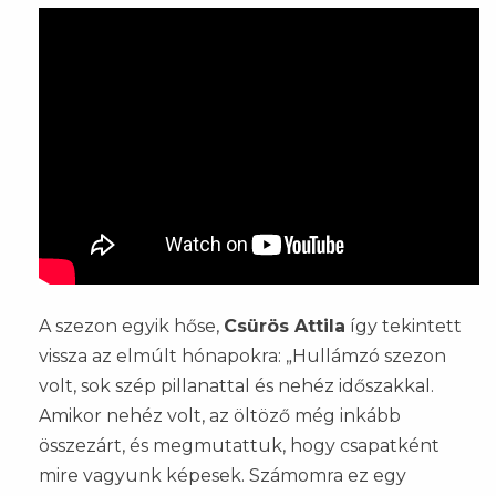
A szezon egyik hőse,
Csürös Attila
így tekintett
vissza az elmúlt hónapokra: „Hullámzó szezon
volt, sok szép pillanattal és nehéz időszakkal.
Amikor nehéz volt, az öltöző még inkább
összezárt, és megmutattuk, hogy csapatként
mire vagyunk képesek. Számomra ez egy