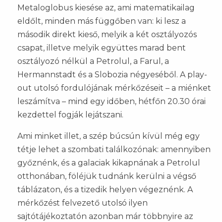
Metaloglobus kiesése az, ami matematikailag
eldőlt, minden más függőben van: ki lesz a
második direkt kieső, melyik a két osztályozós
csapat, illetve melyik együttes marad bent
osztályozó nélkül a Petrolul, a Farul, a
Hermannstadt és a Slobozia négyeséből. A play-
out utolsó fordulójának mérkőzéseit – a miénket
leszámítva – mind egy időben, hétfőn 20.30 órai
kezdettel fogják lejátszani.
Ami minket illet, a szép búcsún kívül még egy
tétje lehet a szombati találkozónak: amennyiben
győznénk, és a galaciak kikapnának a Petrolul
otthonában, föléjük tudnánk kerülni a végső
táblázaton, és a tizedik helyen végeznénk. A
mérkőzést felvezető utolsó ilyen
sajtótájékoztatón azonban már többnyire az