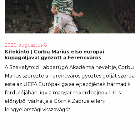
2026. augusztus 6.
Kitekintő | Corbu Marius első európai
kupagóljával győzött a Ferencváros
A Székelyföld Labdarúgó Akadémia neveltje, Corbu
Marius szerezte a Ferencváros győztes gólját szerda
este az UEFA Európa-liga selejtezőjének harmadik
fordulójában, így a magyar rekordbajnok 1–0-s
előnyből várhatja a Górnik Zabrze elleni
lengyelországi visszavágót.