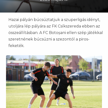
Hazai pályán búcsúztatjuk a szuperligás idényt,
utoljára lép pályára az FK Csíkszereda ebben az
összeállításban. A FC Botoșani ellen szép játékkal
szeretnének búcsúzni a szezontól a piros-
feketék.