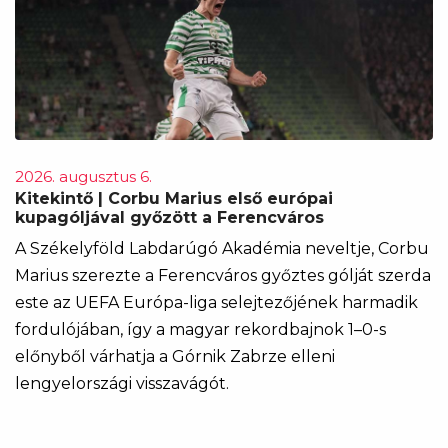
2026. augusztus 6.
Kitekintő | Corbu Marius első európai
kupagóljával győzött a Ferencváros
A Székelyföld Labdarúgó Akadémia neveltje, Corbu
Marius szerezte a Ferencváros győztes gólját szerda
este az UEFA Európa-liga selejtezőjének harmadik
fordulójában, így a magyar rekordbajnok 1–0-s
előnyből várhatja a Górnik Zabrze elleni
lengyelországi visszavágót.