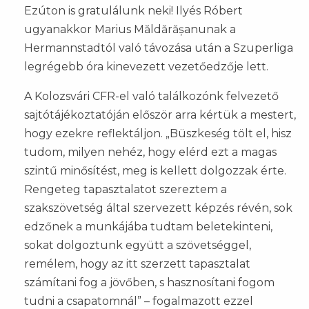
Ezúton is gratulálunk neki! Ilyés Róbert
ugyanakkor Marius Măldărășanunak a
Hermannstadtól való távozása után a Szuperliga
legrégebb óra kinevezett vezetőedzője lett.
A Kolozsvári CFR-el való találkozónk felvezető
sajtótájékoztatóján először arra kértük a mestert,
hogy ezekre reflektáljon. „Büszkeség tölt el, hisz
tudom, milyen nehéz, hogy elérd ezt a magas
szintű minősítést, meg is kellett dolgozzak érte.
Rengeteg tapasztalatot szereztem a
szakszövetség által szervezett képzés révén, sok
edzőnek a munkájába tudtam beletekinteni,
sokat dolgoztunk együtt a szövetséggel,
remélem, hogy az itt szerzett tapasztalat
számítani fog a jövőben, s hasznosítani fogom
tudni a csapatomnál” – fogalmazott ezzel