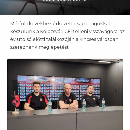
Mérföldkövekhez érkezett csapattagokkal
készülünk a Kolozsvári CFR elleni visszavágóra: az
év utolsó előtti találkozóján a kincses városban
szereznénk meglepetést.