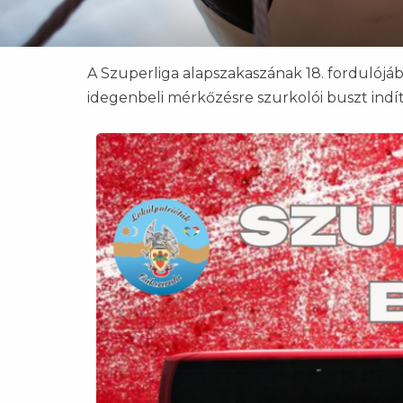
A Szuperliga alapszakaszának 18. fordulójáb
idegenbeli mérkőzésre szurkolói buszt indí