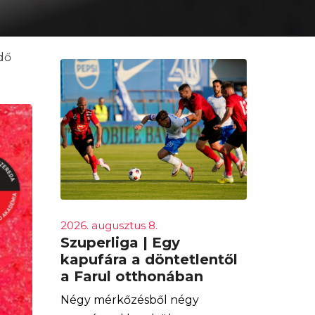
dő
2026. augusztus 8.
Szuperliga | Egy
kapufára a döntetlentől
a Farul otthonában
Négy mérkőzésből négy