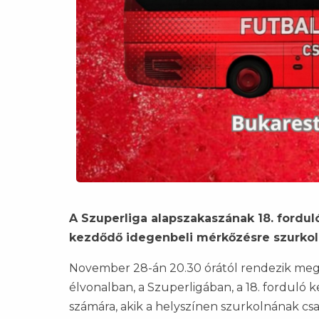
A Szuperliga alapszakaszának 18. forduló
kezdődő idegenbeli mérkőzésre szurkoló
November 28-án 20.30 órától rendezik me
élvonalban, a Szuperligában, a 18. forduló
számára, akik a helyszínen szurkolnának cs