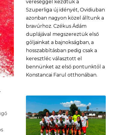
vereséggel kezdtük a
Szuperliga új idényét, Ovidiuban
azonban nagyon közel álltunk a
bravúrhoz. Czékus Ádám
duplájával megszereztük első
góljainkat a bajnokságban, a
hosszabbításban pedig csak a
keresztléc választott el
bennünket az első pontunktól a
Konstancai Farul otthonában.
r
úgó
os