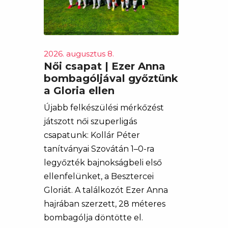
2026. augusztus 8.
Női csapat | Ezer Anna
bombagóljával győztünk
a Gloria ellen
Újabb felkészülési mérkőzést
játszott női szuperligás
csapatunk: Kollár Péter
tanítványai Szovátán 1–0-ra
legyőzték bajnokságbeli első
ellenfelünket, a Besztercei
Gloriát. A találkozót Ezer Anna
hajrában szerzett, 28 méteres
bombagólja döntötte el.