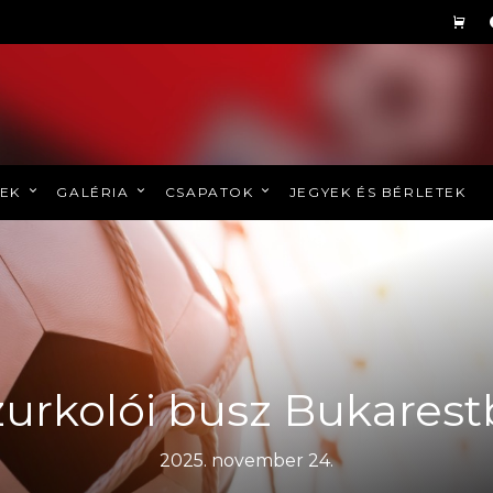
REK
GALÉRIA
CSAPATOK
JEGYEK ÉS BÉRLETEK
zurkolói busz Bukarest
2025. november 24.