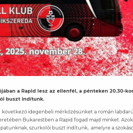
jában a Rapid lesz az ellenfél, a pénteken 20.30-ko
i buszt indítunk.
g következő idegenbeli mérkőzésünket a román labdar
 keretében Bukarestben a Rapid fogad majd minket. Azok
apatunknak, szurkolói buszt indítunk, amelyre a szokás