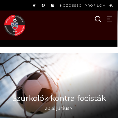
KÖZÖSSÉG
PROFILOM
HU
Szurkolók kontra focisták
2015. június 7.