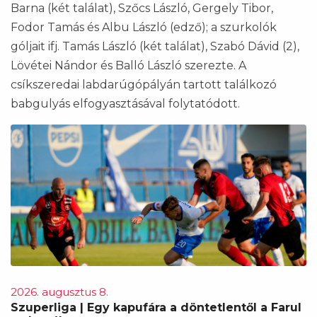
Barna (két találat), Szőcs László, Gergely Tibor,
Fodor Tamás és Albu László (edző); a szurkolók
góljait ifj. Tamás László (két találat), Szabó Dávid (2),
Lövétei Nándor és Balló László szerezte. A
csíkszeredai labdarúgópályán tartott találkozó
babgulyás elfogyasztásával folytatódott.
2026. augusztus 8.
Szuperliga | Egy kapufára a döntetlentől a Farul