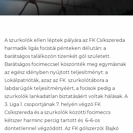
A szurkolók ellen léptek pályára az FK Csíkszereda
harmadik ligás focistái pénteken délután: a
barátságos találkozón tizenkét gól született.
Barátságos focimeccsel köszönték meg egymásnak
az egész idényben nyújtott teljesítményt: a
Lokálpatrióták, azaz az FK szurkolótábora a
labdarúgók teljesítményéért, a focisok pedig a
szurkolók lankadatlan biztatásáért voltak hálásak. A
3. Liga 1. csoportjának 7. helyén végző FK
Csíkszereda és a szurkolók közötti focimeccs
kétszer harminc percig tartott és 6–6-os
döntetlennel végződött. Az FK gólszerzői: Bajkó