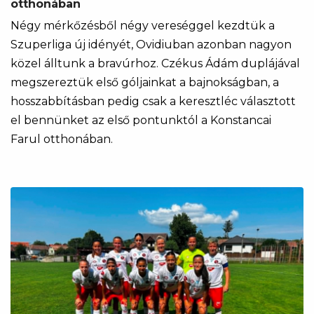
otthonában
Négy mérkőzésből négy vereséggel kezdtük a
Szuperliga új idényét, Ovidiuban azonban nagyon
közel álltunk a bravúrhoz. Czékus Ádám duplájával
megszereztük első góljainkat a bajnokságban, a
hosszabbításban pedig csak a keresztléc választott
el bennünket az első pontunktól a Konstancai
Farul otthonában.