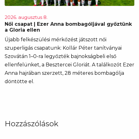
2026. augusztus 8.
Női csapat | Ezer Anna bombagóljával győztünk
a Gloria ellen
Újabb felkészülési mérkőzést játszott női
szuperligás csapatunk: Kollár Péter tanítványai
Szovátán 1–0-ra legyőzték bajnokságbeli első
ellenfelünket, a Besztercei Gloriát. A találkozót Ezer
Anna hajrában szerzett, 28 méteres bombagólja
döntötte el.
Hozzászólások