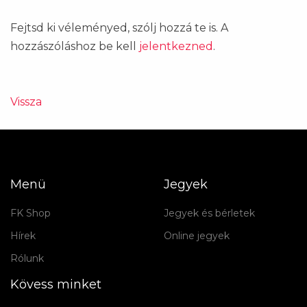
Fejtsd ki véleményed, szólj hozzá te is. A
hozzászóláshoz be kell
jelentkezned
.
Vissza
Menü
Jegyek
FK Shop
Jegyek és bérletek
Hírek
Online jegyek
Rólunk
Kövess minket