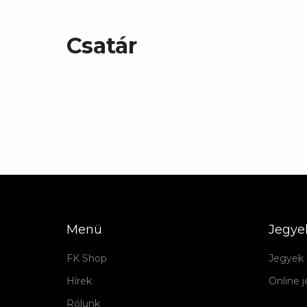
Csatár
Menü
Jegye
FK Shop
Jegyek 
Hírek
Online 
Rólunk