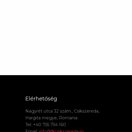
Elérhetőség
Nagyrét utca 32 szám., Csíkszereda,
Hargita megye, Romania
Tel: +40 755 754 160
Email:
info@fkcsikszereda.ro