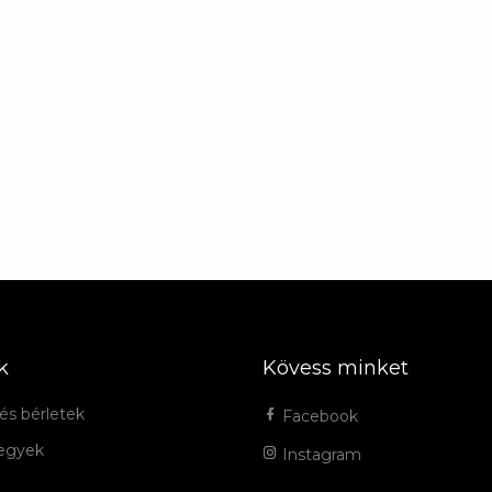
k
Kövess minket
és bérletek
Facebook
jegyek
Instagram