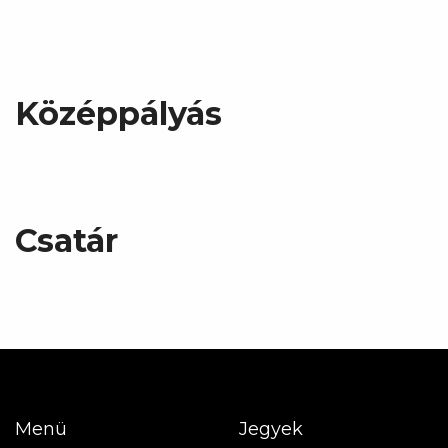
Középpályás
Csatár
Menü
Jegyek