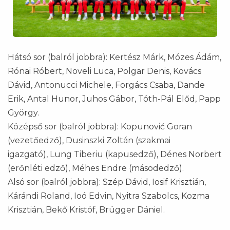
Hátsó sor (balról jobbra): Kertész Márk, Mózes Ádám,
Rónai Róbert, Noveli Luca, Polgar Denis, Kovács
Dávid, Antonucci Michele, Forgács Csaba, Dande
Erik, Antal Hunor, Juhos Gábor, Tóth-Pál Előd, Papp
György.
Középső sor (balról jobbra): Kopunović Goran
(vezetőedző), Dusinszki Zoltán (szakmai
igazgató), Lung Tiberiu (kapusedző), Dénes Norbert
(erőnléti edző), Méhes Endre (másodedző).
Alsó sor (balról jobbra): Szép Dávid, Iosif Krisztián,
Kárándi Roland, Ioó Edvin, Nyitra Szabolcs, Kozma
Krisztián, Bekő Kristóf, Brügger Dániel.