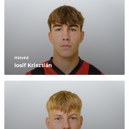
Hátvéd
Iosif Krisztián