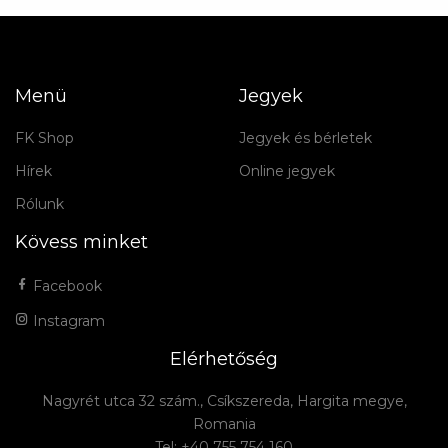
Menü
Jegyek
FK Shop
Jegyek és bérletek
Hírek
Online jegyek
Rólunk
Kövess minket
Facebook
Instagram
Elérhetőség
Nagyrét utca 32 szám., Csíkszereda, Hargita megye,
Romania
Tel: +40 755 754 160