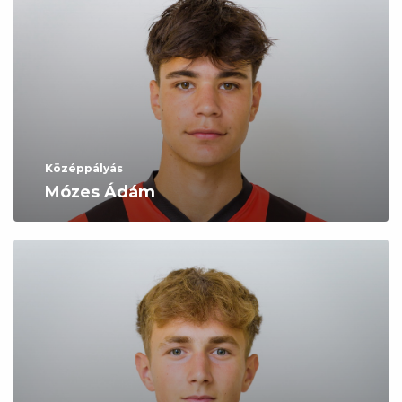
Középpályás
Mózes Ádám