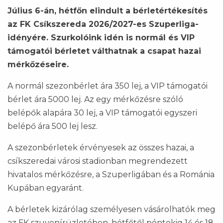
Július 6-án, hétfőn elindult a bérletértékesítés
az FK Csíkszereda 2026/2027-es Szuperliga-
idényére. Szurkolóink idén is normál és VIP
támogatói bérletet válthatnak a csapat hazai
mérkőzéseire.
A normál szezonbérlet ára 350 lej, a VIP támogatói
bérlet ára 5000 lej. Az egy mérkőzésre szóló
belépők alapára 30 lej, a VIP támogatói egyszeri
belépő ára 500 lej lesz.
A szezonbérletek érvényesek az összes hazai, a
csíkszeredai városi stadionban megrendezett
hivatalos mérkőzésre, a Szuperligában és a Románia
Kupában egyaránt.
A bérletek kizárólag személyesen vásárolhatók meg
az FK szuvenírüzletében, hétfőtől péntekig 14 és 18