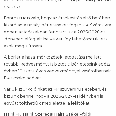
óra között.
Fontos tudnivaló, hogy az értékesítés első hetében
kizárólag a tavalyi bérleteseket fogadjuk. Számukra
ebben az időszakban fenntartjuk a 2025/2026-os
idényben elfoglalt helyeiket, így lehetőségük lesz
azok megújítására.
A bérlet a hazai mérkőzések látogatása mellett
további kedvezményt is biztosít: bérleteseink egész
évben 10 százalékos kedvezménnyel vásárolhatnak
FK-s csokoládékat.
Várjuk szurkolóinkat az FK szuvenírüzletében, és
bízunk benne, hogy a 2026/2027-es idényben is
együtt tölthetjük meg élettel a lelátókat.
Hajrá FK! Hajrá, Szereda! Hajrá Székelyföld!