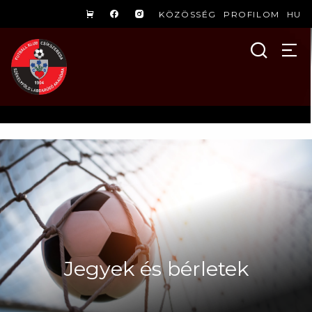
KÖZÖSSÉG
PROFILOM
HU
Jegyek és bérletek