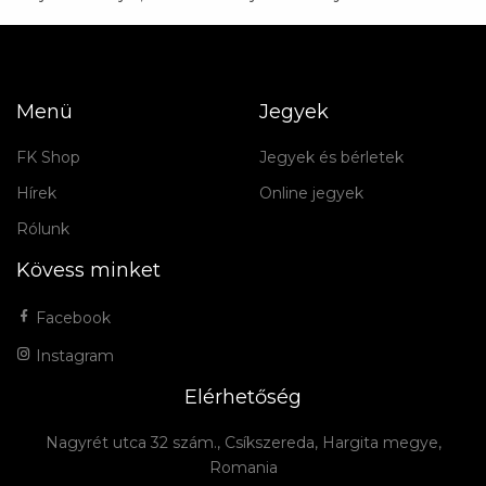
Menü
Jegyek
FK Shop
Jegyek és bérletek
Hírek
Online jegyek
Rólunk
Kövess minket
Facebook
Instagram
Elérhetőség
Nagyrét utca 32 szám., Csíkszereda, Hargita megye,
Romania