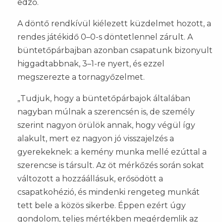
edző.
A döntő rendkívül kiélezett küzdelmet hozott, a
rendes játékidő 0–0-s döntetlennel zárult. A
büntetőpárbajban azonban csapatunk bizonyult
higgadtabbnak, 3–1-re nyert, és ezzel
megszerezte a tornagyőzelmet.
„Tudjuk, hogy a büntetőpárbajok általában
nagyban múlnak a szerencsén is, de személy
szerint nagyon örülök annak, hogy végül így
alakult, mert ez nagyon jó visszajelzés a
gyerekeknek: a kemény munka mellé ezúttal a
szerencse is társult. Az öt mérkőzés során sokat
változott a hozzáállásuk, erősödött a
csapatkohézió, és mindenki rengeteg munkát
tett bele a közös sikerbe. Éppen ezért úgy
gondolom, teljes mértékben megérdemlik az