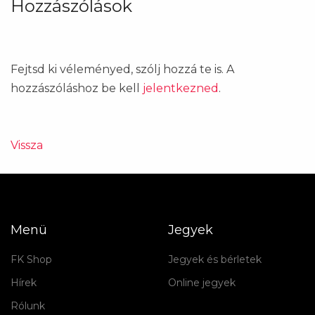
Hozzászólások
Fejtsd ki véleményed, szólj hozzá te is. A
hozzászóláshoz be kell
jelentkezned
.
Vissza
Menü
Jegyek
FK Shop
Jegyek és bérletek
Hírek
Online jegyek
Rólunk