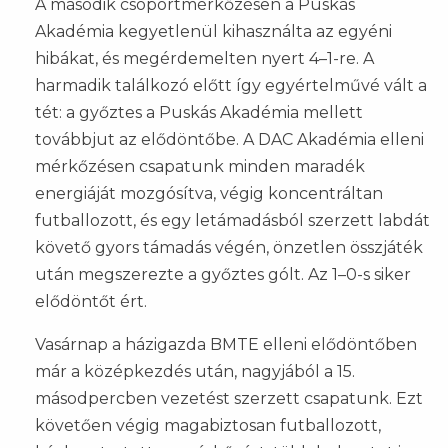
A második csoportmérkőzésen a Puskás
Akadémia kegyetlenül kihasználta az egyéni
hibákat, és megérdemelten nyert 4–1-re. A
harmadik találkozó előtt így egyértelművé vált a
tét: a győztes a Puskás Akadémia mellett
továbbjut az elődöntőbe. A DAC Akadémia elleni
mérkőzésen csapatunk minden maradék
energiáját mozgósítva, végig koncentráltan
futballozott, és egy letámadásból szerzett labdát
követő gyors támadás végén, önzetlen összjáték
után megszerezte a győztes gólt. Az 1–0-s siker
elődöntőt ért.
Vasárnap a házigazda BMTE elleni elődöntőben
már a középkezdés után, nagyjából a 15.
másodpercben vezetést szerzett csapatunk. Ezt
követően végig magabiztosan futballozott,