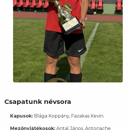
Csapatunk névsora
Kapusok:
Blága Koppány, Fazakas Kevin.
Mezőnyjátékosok:
Antal János, Antonache