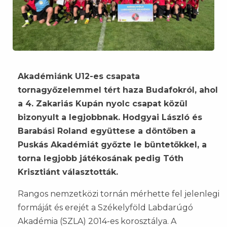
Akadémiánk U12-es csapata
tornagyőzelemmel tért haza Budafokról, ahol
a 4. Zakariás Kupán nyolc csapat közül
bizonyult a legjobbnak. Hodgyai László és
Barabási Roland együttese a döntőben a
Puskás Akadémiát győzte le büntetőkkel, a
torna legjobb játékosának pedig Tóth
Krisztiánt választották.
Rangos nemzetközi tornán mérhette fel jelenlegi
formáját és erejét a Székelyföld Labdarúgó
Akadémia (SZLA) 2014-es korosztálya. A