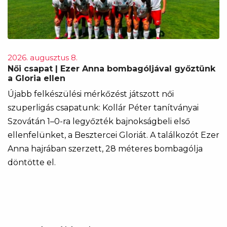
2026. augusztus 8.
Női csapat | Ezer Anna bombagóljával győztünk
a Gloria ellen
Újabb felkészülési mérkőzést játszott női
szuperligás csapatunk: Kollár Péter tanítványai
Szovátán 1–0-ra legyőzték bajnokságbeli első
ellenfelünket, a Besztercei Gloriát. A találkozót Ezer
Anna hajrában szerzett, 28 méteres bombagólja
döntötte el.