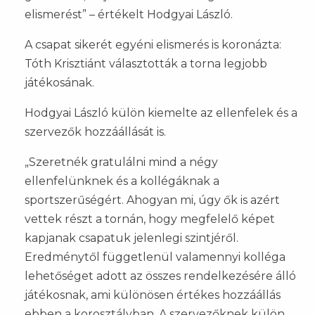
elismerést” – értékelt Hodgyai László.
A csapat sikerét egyéni elismerés is koronázta:
Tóth Krisztiánt választották a torna legjobb
játékosának.
Hodgyai László külön kiemelte az ellenfelek és a
szervezők hozzáállását is.
„Szeretnék gratulálni mind a négy
ellenfelünknek és a kollégáknak a
sportszerűségért. Ahogyan mi, úgy ők is azért
vettek részt a tornán, hogy megfelelő képet
kapjanak csapatuk jelenlegi szintjéről.
Eredménytől függetlenül valamennyi kolléga
lehetőséget adott az összes rendelkezésére álló
játékosnak, ami különösen értékes hozzáállás
ebben a korosztályban. A szervezőknek külön