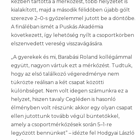
kézben tartotta a mérkőzést, több helyzetet is
kialakított, majd a második félidőben újabb gólt
szerezve 2–0-s győzelemmel jutott be a döntőbe.
A fináléban ismét a Puskás Akadémia
következett, így lehetőség nyílt a csoportkörben
elszenvedett vereség visszavágására.
„A gyerekek és mi, Barabási Roland kollégámmal
együtt, nagyon vártuk ezt a mérkőzést. Tudtuk,
hogy az első találkozó végeredménye nem
tükrözte reálisan a két csapat közötti
különbséget. Nem volt idegen számunkra ez a
helyzet, hiszen tavaly Cegléden is hasonló
élményben volt részünk: akkor egy olyan csapat
ellen jutottunk tovább végül büntetőkkel,
amely a csoportmérkőzések során 5–1-re
legyőzött bennünket” – idézte fel Hodgyai László