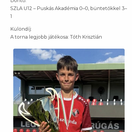
Döntő:
SZLA U12 – Puskás Akadémia 0–0, büntetőkkel 3–
1
Különdíj:
A torna legjobb játékosa: Tóth Krisztián