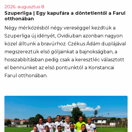
2026. augusztus 8.
Szuperliga | Egy kapufára a döntetlentől a Farul
otthonában
Négy mérkőzésből négy vereséggel kezdtük a
Szuperliga új idényét, Ovidiuban azonban nagyon
közel álltunk a bravúrhoz. Czékus Ádám duplájával
megszereztük első góljainkat a bajnokságban, a
hosszabbításban pedig csak a keresztléc választott
el bennünket az első pontunktól a Konstancai
Farul otthonában.