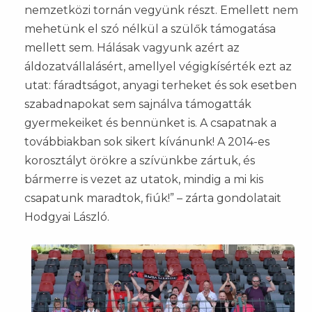
nemzetközi tornán vegyünk részt. Emellett nem
mehetünk el szó nélkül a szülők támogatása
mellett sem. Hálásak vagyunk azért az
áldozatvállalásért, amellyel végigkísérték ezt az
utat: fáradtságot, anyagi terheket és sok esetben
szabadnapokat sem sajnálva támogatták
gyermekeiket és bennünket is. A csapatnak a
továbbiakban sok sikert kívánunk! A 2014-es
korosztályt örökre a szívünkbe zártuk, és
bármerre is vezet az utatok, mindig a mi kis
csapatunk maradtok, fiúk!” – zárta gondolatait
Hodgyai László.