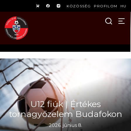
KÖZÖSSÉG
PROFILOM
HU
U12 fiúk | Értékes
tornagyőzelem Budafokon
2026. június 8.