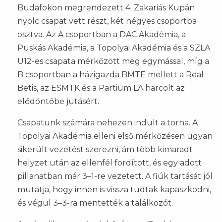
Budafokon megrendezett 4. Zakariás Kupán
nyolc csapat vett részt, két négyes csoportba
osztva. Az A csoportban a DAC Akadémia, a
Puskás Akadémia, a Topolyai Akadémia és a SZLA
U12-es csapata mérkőzött meg egymással, míg a
B csoportban a házigazda BMTE mellett a Real
Betis, az ESMTK és a Partium LA harcolt az
elődöntőbe jutásért.
Csapatunk számára nehezen indult a torna. A
Topolyai Akadémia elleni első mérkőzésen ugyan
sikerült vezetést szerezni, ám több kimaradt
helyzet után az ellenfél fordított, és egy adott
pillanatban már 3–1-re vezetett. A fiúk tartását jól
mutatja, hogy innen is vissza tudtak kapaszkodni,
és végül 3–3-ra mentették a találkozót.