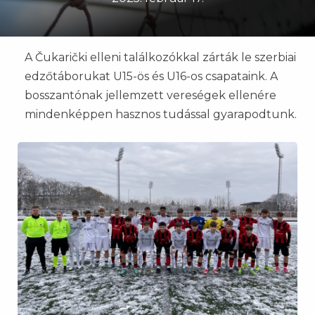
A Čukarički elleni találkozókkal zárták le szerbiai
edzőtáborukat U15-ös és U16-os csapataink. A
bosszantónak jellemzett vereségek ellenére
mindenképpen hasznos tudással gyarapodtunk.