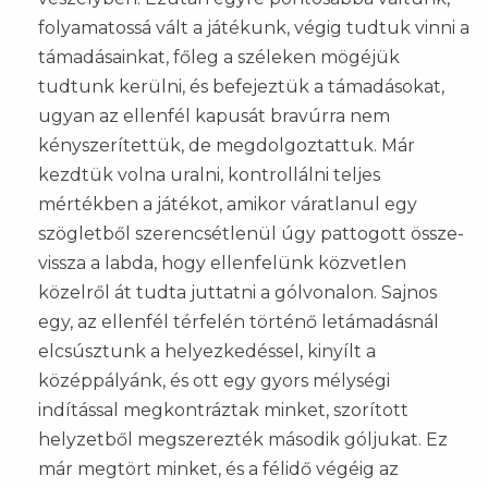
folyamatossá vált a játékunk, végig tudtuk vinni a
támadásainkat, főleg a széleken mögéjük
tudtunk kerülni, és befejeztük a támadásokat,
ugyan az ellenfél kapusát bravúrra nem
kényszerítettük, de megdolgoztattuk. Már
kezdtük volna uralni, kontrollálni teljes
mértékben a játékot, amikor váratlanul egy
szögletből szerencsétlenül úgy pattogott össze-
vissza a labda, hogy ellenfelünk közvetlen
közelről át tudta juttatni a gólvonalon. Sajnos
egy, az ellenfél térfelén történő letámadásnál
elcsúsztunk a helyezkedéssel, kinyílt a
középpályánk, és ott egy gyors mélységi
indítással megkontráztak minket, szorított
helyzetből megszerezték második góljukat. Ez
már megtört minket, és a félidő végéig az