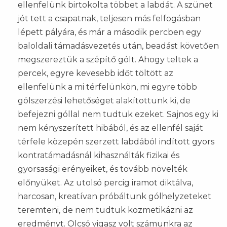
ellenfelünk birtokolta többet a labdát. A szünet
jót tett a csapatnak, teljesen más felfogásban
lépett pályára, és már a második percben egy
baloldali támadásvezetés után, beadást követően
megszereztük a szépítő gólt. Ahogy teltek a
percek, egyre kevesebb időt töltött az
ellenfelünk a mi térfelünkön, mi egyre több
gólszerzési lehetőséget alakítottunk ki, de
befejezni góllal nem tudtuk ezeket. Sajnos egy ki
nem kényszerített hibából, és az ellenfél saját
térfele közepén szerzett labdából indított gyors
kontratámadásnál kihasználták fizikai és
gyorsasági erényeiket, és tovább növelték
előnyüket. Az utolsó percig iramot diktálva,
harcosan, kreatívan próbáltunk gólhelyzeteket
teremteni, de nem tudtuk kozmetikázni az
eredményt. Olcsó vigasz volt számunkra az