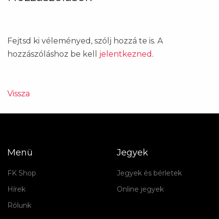
Fejtsd ki véleményed, szólj hozzá te is. A
hozzászóláshoz be kell
jelentkezned
.
Vissza
Menü
Jegyek
FK Shop
Jegyek és bérletek
Hírek
Online jegyek
Rólunk