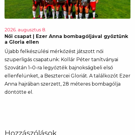
2026. augusztus 8.
Női csapat | Ezer Anna bombagóljával győztünk
a Gloria ellen
Újabb felkészülési mérkőzést játszott női
szuperligás csapatunk: Kollár Péter tanítványai
Szovátán 1–0-ra legyőzték bajnokságbeli első
ellenfelünket, a Besztercei Gloriát. A találkozót Ezer
Anna hajrában szerzett, 28 méteres bombagólja
döntötte el.
Hozzászólások