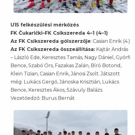
U15 felkészülési mérkőzés
FK Čukarički–FK Csíkszereda 4–1 (4–1)
Az FK Csíkszereda gólszerzője
: Casian Enrik (4.)
Az FK Csíkszereda összeállítása:
Kajtár András
– László Ede, Keresztes Tamás, Nagy Dániel, Győrfi
Bence, Szabó Örs, Fazakas Zalán, Bíró Botond,
Klein Tizian, Casian Enrik, Jánosi Zsolt. Játszott
még: Lukács Gergő, Jánoska Krisztián, Lukács
Bence, Keresztes Ákos, Szávuly Balázs.
Vezetőedző: Burus Bernát