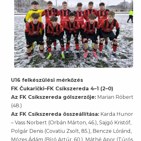
U16 felkészülési mérkőzés
FK Čukarički–FK Csíkszereda 4–1 (2–0)
Az FK Csíkszereda gólszerzője:
Marian Róbert
(48.)
Az FK Csíkszereda összeállítása:
Karda Hunor
– Vass Norbert (Orbán Márton, 46.), Sajgó Kristóf,
Polgár Denis (Covatiu Zsolt, 85.), Bencze Lóránd,
Mózes Ádám (Bíró Artúr, 60.), Máthé Apor (Túrós