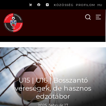
KÖZÖSSÉG
PROFILOM
HU
U15 | U16 | Bosszantó
vereségek, de hasznos
edzőtábor
2025. február 17.