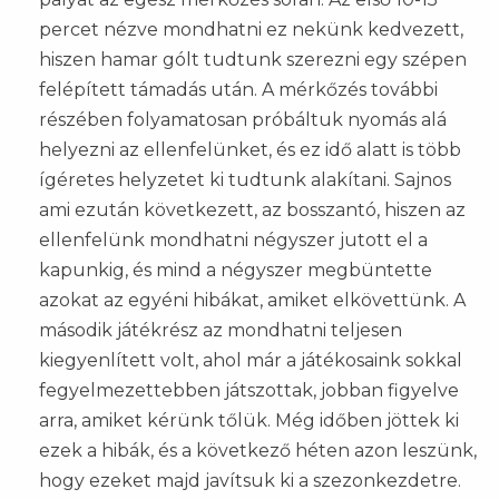
percet nézve mondhatni ez nekünk kedvezett,
hiszen hamar gólt tudtunk szerezni egy szépen
felépített támadás után. A mérkőzés további
részében folyamatosan próbáltuk nyomás alá
helyezni az ellenfelünket, és ez idő alatt is több
ígéretes helyzetet ki tudtunk alakítani. Sajnos
ami ezután következett, az bosszantó, hiszen az
ellenfelünk mondhatni négyszer jutott el a
kapunkig, és mind a négyszer megbüntette
azokat az egyéni hibákat, amiket elkövettünk. A
második játékrész az mondhatni teljesen
kiegyenlített volt, ahol már a játékosaink sokkal
fegyelmezettebben játszottak, jobban figyelve
arra, amiket kérünk tőlük. Még időben jöttek ki
ezek a hibák, és a következő héten azon leszünk,
hogy ezeket majd javítsuk ki a szezonkezdetre.