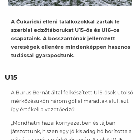
A Čukarički elleni találkozókkal zárták le
szerbiai edzőtáborukat U15-ös és U16-os
csapataink. A bosszantónak jellemzett
vereségek ellenére mindenképpen hasznos
tudással gyarapodtunk.
U15
A Burus Bernát által felkészített U15-ösök utolsó
mérkőzésükön három góllal maradtak alul, ezt
így értékeli a vezetőedző:
„Mondhatni hazai környezetben és tájban
játszottunk, hiszen egy jó kis adag hó borította a
pályát az egész mérkőzés során. Az első 10-15