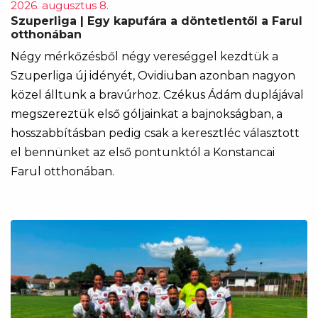
2026. augusztus 8.
Szuperliga | Egy kapufára a döntetlentől a Farul
otthonában
Négy mérkőzésből négy vereséggel kezdtük a
Szuperliga új idényét, Ovidiuban azonban nagyon
közel álltunk a bravúrhoz. Czékus Ádám duplájával
megszereztük első góljainkat a bajnokságban, a
hosszabbításban pedig csak a keresztléc választott
el bennünket az első pontunktól a Konstancai
Farul otthonában.