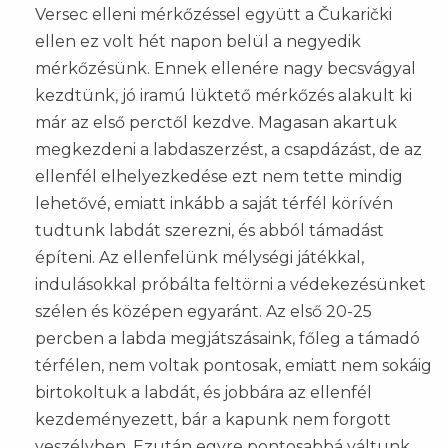
Versec elleni mérkőzéssel együtt a Čukarički
ellen ez volt hét napon belül a negyedik
mérkőzésünk. Ennek ellenére nagy becsvágyal
kezdtünk, jó iramú lüktető mérkőzés alakult ki
már az első perctől kezdve. Magasan akartuk
megkezdeni a labdaszerzést, a csapdázást, de az
ellenfél elhelyezkedése ezt nem tette mindig
lehetővé, emiatt inkább a saját térfél körívén
tudtunk labdát szerezni, és abból támadást
építeni. Az ellenfelünk mélységi játékkal,
indulásokkal próbálta feltörni a védekezésünket
szélen és középen egyaránt. Az első 20-25
percben a labda megjátszásaink, főleg a támadó
térfélen, nem voltak pontosak, emiatt nem sokáig
birtokoltuk a labdát, és jobbára az ellenfél
kezdeményezett, bár a kapunk nem forgott
veszélyben. Ezután egyre pontosabbá váltunk,