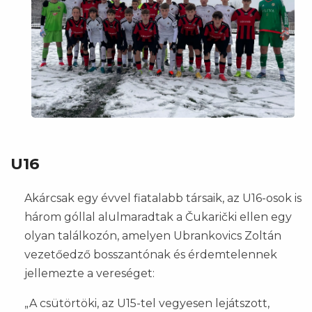
U16
Akárcsak egy évvel fiatalabb társaik, az U16-osok is
három góllal alulmaradtak a Čukarički ellen egy
olyan találkozón, amelyen Ubrankovics Zoltán
vezetőedző bosszantónak és érdemtelennek
jellemezte a vereséget:
„A csütörtöki, az U15-tel vegyesen lejátszott,