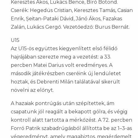
Keresztes Ákos, Lukács Bence, Bíró Botond.
Cserék: Hegedüs Cristian, Keresztes Tamás, Casian
Enrik, Șeitan-Pataki Dávid, Jánó Ákos, Fazakas
Zalán, Lukács Gergő. Vezetőedző: Burus Bernát.
U15
Az U15-ös együttes kiegyenlített első félidő
hajrájában szerezte meg a vezetést: a 33.
percben Matei Darius volt eredményes. A
második játékrészben cseréink új lendületet
hoztak, és Debrenti Milán találatával sikerült
növelni az előnyt.
A hazaiak pontrúgás után szépítettek, ám
csapatunk jól reagált a bekapott gólra, és végig
kontroll alatt tartotta a mérkőzést. A 72. percben
Forró Patrik szabadrúgásból állította be az 1–3-as
végeredményt, amely magabiztos, megérdemelt