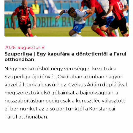
2026. augusztus 8.
Szuperliga | Egy kapufára a döntetlentől a Farul
otthonában
Négy mérkőzésből négy vereséggel kezdtük a
Szuperliga új idényét, Ovidiuban azonban nagyon
közel álltunk a bravúrhoz. Czékus Ádám duplájával
megszereztük első góljainkat a bajnokságban, a
hosszabbításban pedig csak a keresztléc választott
el bennünket az első pontunktól a Konstancai
Farul otthonában.