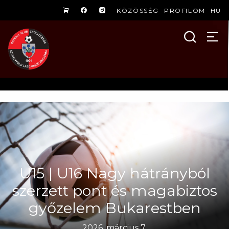
KÖZÖSSÉG
PROFILOM
HU
U15 | U16 Nagy hátrányból
szerzett pont és magabiztos
győzelem Bukarestben
2026. március 7.