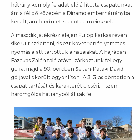
hátrány komoly feladat elé állította csapatunkat,
ám a félidő közepén a Dinamo emberhátrányba
került, ami lendületet adott a mieinknek.
A második játékrész elején Fülöp Farkas révén
sikerült szépíteni, és ezt követően folyamatos
nyomás alatt tartottuk a hazaiakat. A hajrában
Fazakas Zalán találatával zárkóztunk fel egy
gólra, majd a 90. percben Șeitan-Pataki Dávid
góljával sikerült egyenlíteni. A 3–3-as döntetlen a
csapat tartását és karakterét dicséri, hiszen
háromgólos hátrányból álltak fel.