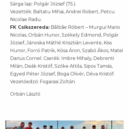
Sárga lap: Polgár József (75.).
Vezették: Baltatu Mihai, Andrei Robert, Petcu
Nicolae Radu.
FK Csíkszereda:
Bâlbâe Róbert – Murgui Mario
Nicolas, Orbán Hunor, Székely Edmond, Polgár
József, Jánoska Máthé Krisztián Levente, Kiss
Hunor, Forró Patrik, Kósa Áron, Szabó Ákos, Matei
Darius Cornel. Cserék: Imbre Mihaly, Debrenti
Milán, Deák Kristóf, Szőke Attila, Sipos Tamás,
Egyed Péter József, Boga Olivér, Déva Kristóf.
Vezetőedző: Fogarasi Zoltán.
Orbán László