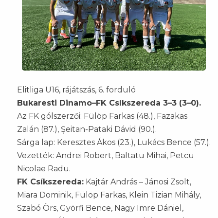
Elitliga U16, rájátszás, 6. forduló
Bukaresti Dinamo–FK Csíkszereda 3–3 (3–0).
Az FK gólszerzői: Fülöp Farkas (48.), Fazakas
Zalán (87.), Șeitan-Pataki Dávid (90.).
Sárga lap: Keresztes Ákos (23.), Lukács Bence (57.).
Vezették: Andrei Robert, Baltatu Mihai, Petcu
Nicolae Radu.
FK Csíkszereda:
Kajtár András – Jánosi Zsolt,
Miara Dominik, Fülöp Farkas, Klein Tizian Mihály,
Szabó Örs, Györfi Bence, Nagy Imre Dániel,