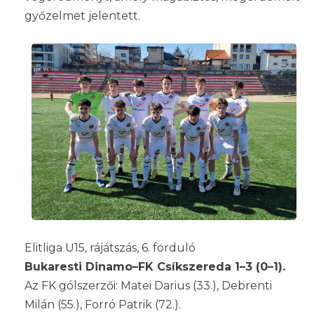
győzelmet jelentett.
Elitliga U15, rájátszás, 6. forduló
Bukaresti Dinamo–FK Csíkszereda 1–3 (0–1).
Az FK gólszerzői: Matei Darius (33.), Debrenti
Milán (55.), Forró Patrik (72.).