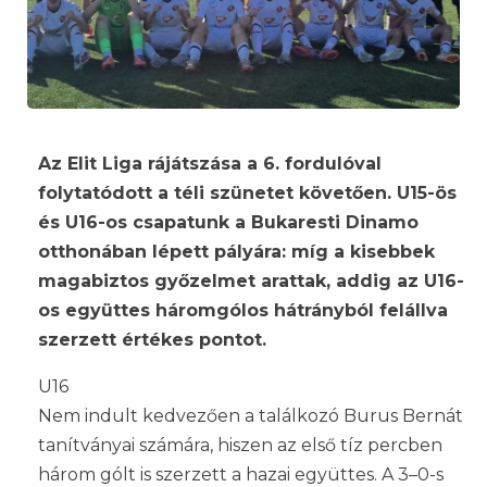
Az Elit Liga rájátszása a 6. fordulóval
folytatódott a téli szünetet követően. U15-ös
és U16-os csapatunk a Bukaresti Dinamo
otthonában lépett pályára: míg a kisebbek
magabiztos győzelmet arattak, addig az U16-
os együttes háromgólos hátrányból felállva
szerzett értékes pontot.
U16
Nem indult kedvezően a találkozó Burus Bernát
tanítványai számára, hiszen az első tíz percben
három gólt is szerzett a hazai együttes. A 3–0-s