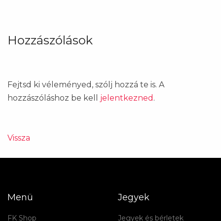
Hozzászólások
Fejtsd ki véleményed, szólj hozzá te is. A
hozzászóláshoz be kell
jelentkezned
.
Vissza
Menü
Jegyek
FK Shop
Jegyek és bérletek