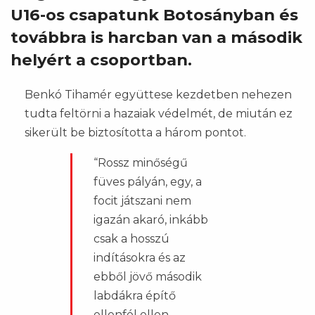
U16-os csapatunk Botosányban és
továbbra is harcban van a második
helyért a csoportban.
Benkó Tihamér együttese kezdetben nehezen
tudta feltörni a hazaiak védelmét, de miután ez
sikerült be biztosította a három pontot.
“Rossz minőségű
füves pályán, egy, a
focit játszani nem
igazán akaró, inkább
csak a hosszú
indításokra és az
ebből jövő második
labdákra építő
ellenfél ellen