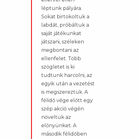
léptünk pályára.
Sokat birtokoltuk a
labdát, próbáltuk a
saját játékunkat
játszani, széleken
megbontani az
ellenfelet. Több
szögletet is ki
tudtunk harcolni, az
egyik után a vezetést
is megszereztük. A
félidő vége előtt egy
szép akció végén
növeltük az
előnyünket. A
második félidőben