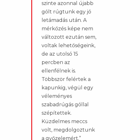
szinte azonnal újabb
gólt rúgtunk egy jó
letámadás után. A
mérkőzés képe nem
változott ezután sem,
voltak lehetőségeink,
de az utolsó 15
percben az
ellenfélnek is.
Többször felértek a
kapunkig, végül egy
véleményes
szabadrúgás góllal
szépítettek.
Küzdelmes meccs
volt, megdolgoztunk
a győzelemért.”