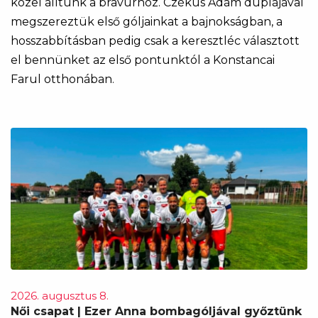
közel álltunk a bravúrhoz. Czékus Ádám duplájával
megszereztük első góljainkat a bajnokságban, a
hosszabbításban pedig csak a keresztléc választott
el bennünket az első pontunktól a Konstancai
Farul otthonában.
2026. augusztus 8.
Női csapat | Ezer Anna bombagóljával győztünk