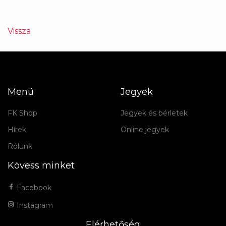
Vissza
Menü
Jegyek
FK Shop
Jegyek és bérletek
Hírek
Online jegyek
Rólunk
Kövess minket
Facebook
Instagram
Elérhetőség