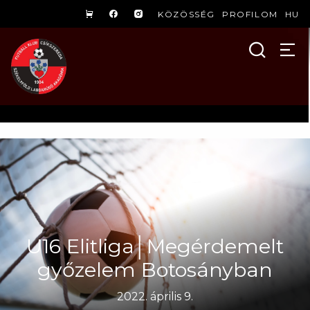
KÖZÖSSÉG
PROFILOM
HU
U16 Elitliga│Megérdemelt
győzelem Botosányban
2022. április 9.