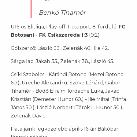
- Benkó Tihamér
U16-os Elitliga, Play-off, 1. csoport, 8. forduló:
FC
Botosani - FK Csíkszereda 1:3
(0:2)
Gólszerző: László 33., Zelenák 40., Ilie 42.
Sárga lap: Jakab 35., Zelenák 38., László 45.
Csíki Szabolcs - Kárándi Botond (Mezei Botond
60.), Ureche Alexandru, Szőke Lénárd, Gábor
Tihamér - Bödő Efraim, Iordache Luka, Jakab
Krisztián (Demeter Hunor 60.) - Ilie Mihai (Trinfa
János 50.), László Norbert (Török L. Hunor 50.),
Zelenák Dávid.
Fiataljaink legközelebb április 16-án Bákóban