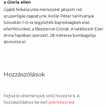
a Gloria ellen
Újabb felkészülési mérkőzést játszott női
szuperligás csapatunk: Kollár Péter tanítványai
Szovátán 1–0-ra legyőzték bajnokságbeli első
ellenfelünket, a Besztercei Gloriát. A találkozót Ezer
Anna hajrában szerzett, 28 méteres bombagólja
döntötte el.
Hozzászólások
Fejtsd ki véleményed, szólj hozzá te is. A
hozzászóláshoz be kell
jelentkezned
.