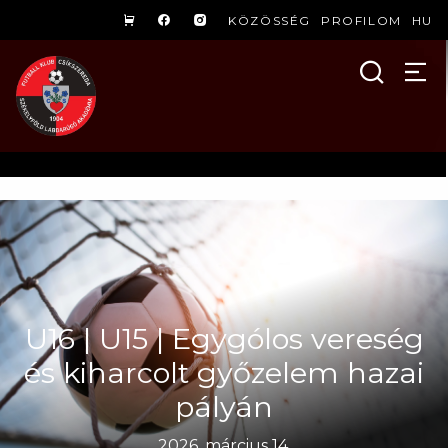
KÖZÖSSÉG
PROFILOM
HU
U16 | U15 | Egygólos vereség
és kiharcolt győzelem hazai
pályán
2026. március 14.