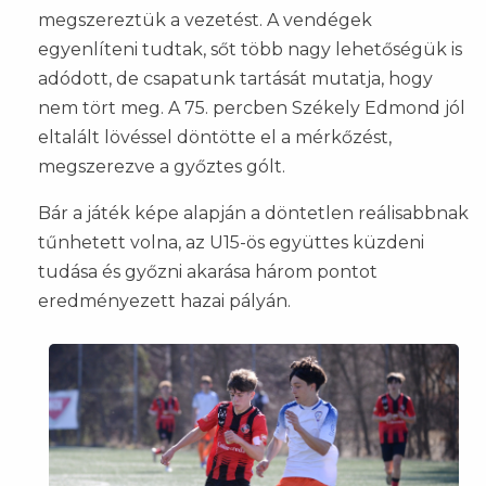
megszereztük a vezetést. A vendégek
egyenlíteni tudtak, sőt több nagy lehetőségük is
adódott, de csapatunk tartását mutatja, hogy
nem tört meg. A 75. percben Székely Edmond jól
eltalált lövéssel döntötte el a mérkőzést,
megszerezve a győztes gólt.
Bár a játék képe alapján a döntetlen reálisabbnak
tűnhetett volna, az U15-ös együttes küzdeni
tudása és győzni akarása három pontot
eredményezett hazai pályán.