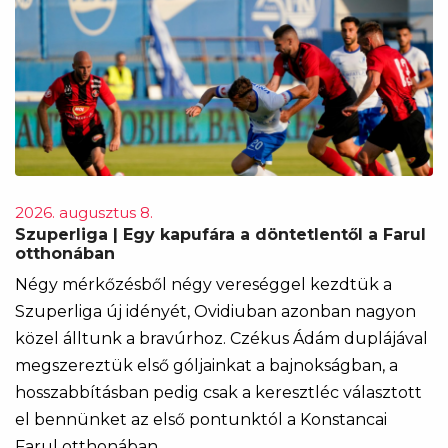
2026. augusztus 8.
Szuperliga | Egy kapufára a döntetlentől a Farul
otthonában
Négy mérkőzésből négy vereséggel kezdtük a
Szuperliga új idényét, Ovidiuban azonban nagyon
közel álltunk a bravúrhoz. Czékus Ádám duplájával
megszereztük első góljainkat a bajnokságban, a
hosszabbításban pedig csak a keresztléc választott
el bennünket az első pontunktól a Konstancai
Farul otthonában.