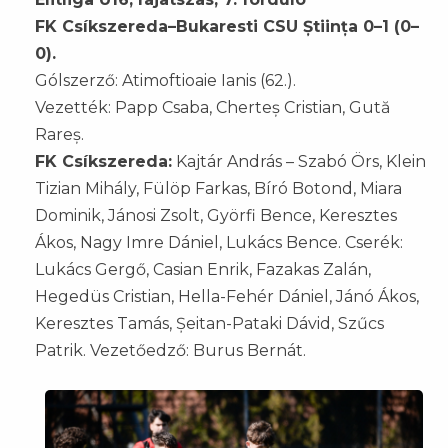
FK Csíkszereda–Bukaresti CSU Știința 0–1 (0–
0).
Gólszerző: Atimoftioaie Ianis (62.).
Vezették: Papp Csaba, Cherteș Cristian, Gută
Rareș.
FK Csíkszereda:
Kajtár András – Szabó Örs, Klein
Tizian Mihály, Fülöp Farkas, Bíró Botond, Miara
Dominik, Jánosi Zsolt, Györfi Bence, Keresztes
Ákos, Nagy Imre Dániel, Lukács Bence. Cserék:
Lukács Gergő, Casian Enrik, Fazakas Zalán,
Hegedüs Cristian, Hella-Fehér Dániel, Jánó Ákos,
Keresztes Tamás, Șeitan-Pataki Dávid, Szűcs
Patrik. Vezetőedző: Burus Bernát.