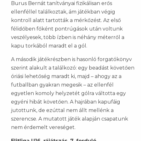
Burus Bernát tanítványai fizikálisan erős
ellenféllel találkoztak, ám játékban végig
kontroll alatt tartották a mérkőzést. Az első
félidőben főként pontrúgások után voltunk
veszélyesek, több ízben is néhány méterről a
kapu torkából maradt el a gól.
A második játékrészben is hasonló forgatókönyv
szerint alakult a találkozó: egy beadást követően
óriási lehetőség maradt ki, majd – ahogy az a
futballban gyakran megesik – az ellenfél
egyetlen komoly helyzetét gólra váltotta egy
egyéni hibát követően. A hajrában kapufáig
jutottunk, de ezúttal nem állt mellénk a
szerencse. A mutatott játék alapján csapatunk
nem érdemelt vereséget.
Elitliga U16, rájátszás, 7. forduló