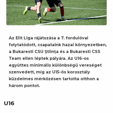
Az Elit Liga rájátszása a 7. fordulóval
folytatódott, csapataink hazai környezetben,
a Bukaresti CSU Știința és a Bukaresti CSS
Team ellen léptek pályára. Az U16-os
együttes minimális különbségű vereséget
szenvedett, míg az U15-ös korosztály
küzdelmes mérkőzésen tartotta otthon a
három pontot.
U16