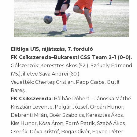
Elitliga U15, rájátszás, 7. forduló
FK Csíkszereda–Bukaresti
CSS Team 2–1 (0–0).
Gólszerzők: Keresztes Ákos (52.), Székely Edmond
(75.), illetve Sava Andrei (60.).
Vezették: Cherteș Cristian, Papp Csaba, Gută
Rareș.
FK Csíkszereda:
Bâlbâe Róbert – Jánoska Máthé
Krisztián Levente, Polgár József, Orbán Hunor,
Debrenti Milán, Boér Szabolcs, Keresztes Ákos,
Kiss Hunor, Kósa Áron, Forró Patrik, Szabó Ákos.
Cserék: Déva Kristóf, Boga Olivér, Egyed Péter