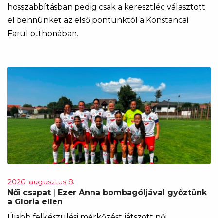
hosszabbításban pedig csak a keresztléc választott
el bennünket az első pontunktól a Konstancai
Farul otthonában.
2026. augusztus 8.
Női csapat | Ezer Anna bombagóljával győztünk
a Gloria ellen
Újabb felkészülési mérkőzést játszott női