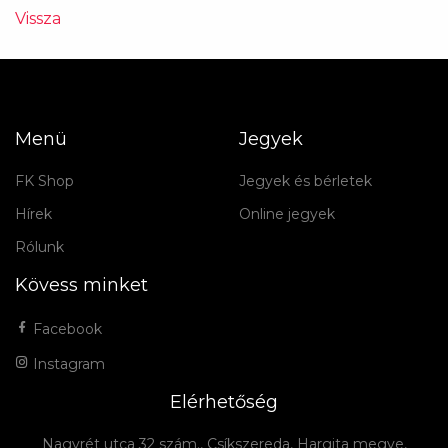
Vissza
Menü
Jegyek
FK Shop
Jegyek és bérletek
Hírek
Online jegyek
Rólunk
Kövess minket
Facebook
Instagram
Elérhetőség
Nagyrét utca 32 szám., Csíkszereda, Hargita megye,