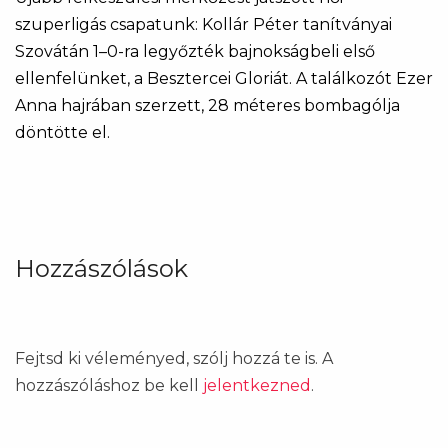
szuperligás csapatunk: Kollár Péter tanítványai
Szovátán 1–0-ra legyőzték bajnokságbeli első
ellenfelünket, a Besztercei Gloriát. A találkozót Ezer
Anna hajrában szerzett, 28 méteres bombagólja
döntötte el.
Hozzászólások
Fejtsd ki véleményed, szólj hozzá te is. A
hozzászóláshoz be kell
jelentkezned
.