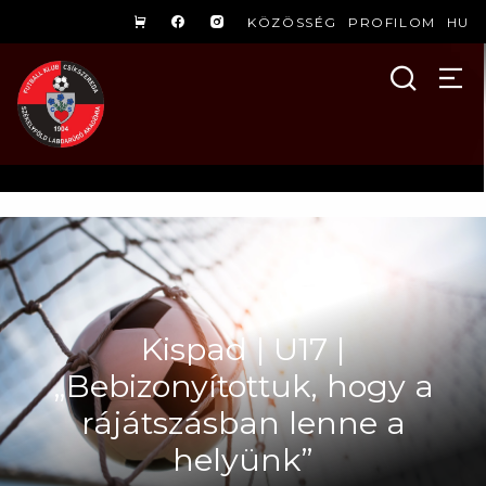
KÖZÖSSÉG
PROFILOM
HU
Kispad | U17 |
„Bebizonyítottuk, hogy a
rájátszásban lenne a
helyünk”