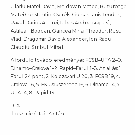
Olariu Matei David, Moldovan Mateo, Buturoagă
Matei Constantin. Cserék: Ciorcaș Ianis Teodor,
Pavel Darius Andrei, Iuhos Andrei (kapus),
Astilean Bogdan, Oancea Mihai Theodor, Rusu
Vlad, Dragomir David Alexander, Ion Radu
Claudiu, Stribul Mihail.
A forduló további eredményei: FCSB–UTA 2–0,
Dinamo–Craiova 1–2, Rapid–Farul 1–3. Az állás: 1.
Farul 24 pont, 2. Kolozsvári U 20, 3. FCSB 19, 4.
Craiova 18, 5. FK Csíkszereda 16, 6. Dinamo 14, 7.
UTA 14, 8. Rapid 13.
R. A.
Illusztráció: Pál Zoltán