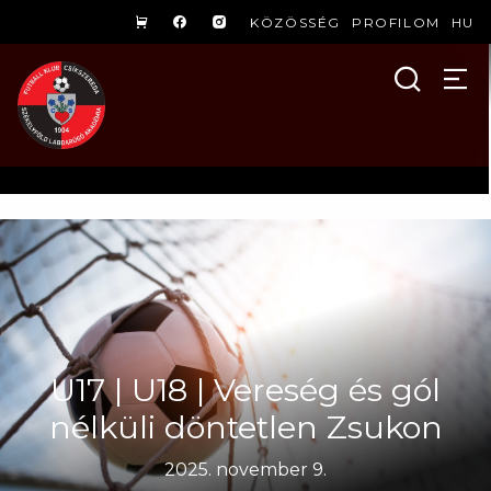
KÖZÖSSÉG
PROFILOM
HU
U17 | U18 | Vereség és gól
nélküli döntetlen Zsukon
2025. november 9.