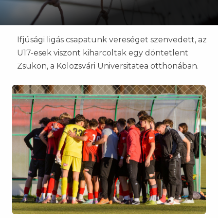
Ifjúsági ligás csapatunk vereséget szenvedett, az
U17-esek viszont kiharcoltak egy döntetlent
Zsukon, a Kolozsvári Universitatea otthonában.