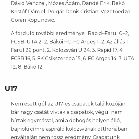
Dávid Venczel, Mózes Ádám, Dandé Erik, Bekő
Kristóf Dámiel, Polgár Denis Cristian. Vezetőedző:
Goran Kopunovic.
A forduló további eredményei: Rapid–Farul 0–2,
FCSB–UTA 2–2, Bákói FC–FC Argeș 1–2. Az állás: 1.
Farul 26 pont, 2. Kolozsvári U 24, 3. Rapid 17, 4.
FCSB 16, 5. FK Csíkszereda 15, 6. FC Argeș 14, 7. UTA
12, 8. Bákó 12.
U17
Nem esett gól az U17-es csapatok találkozóján,
bár nagy csatát vívtak a csapatok, végül nem
bírtak egymással, ami a dobogós helyen álló,
bajnoki címre aspiráló kolozsváriak otthonában
egyáltalán nem rossz eredmény. Csapatunk