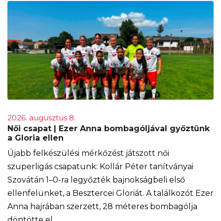
2026. augusztus 8.
Női csapat | Ezer Anna bombagóljával győztünk
a Gloria ellen
Újabb felkészülési mérkőzést játszott női
szuperligás csapatunk: Kollár Péter tanítványai
Szovátán 1–0-ra legyőzték bajnokságbeli első
ellenfelünket, a Besztercei Gloriát. A találkozót Ezer
Anna hajrában szerzett, 28 méteres bombagólja
döntötte el.