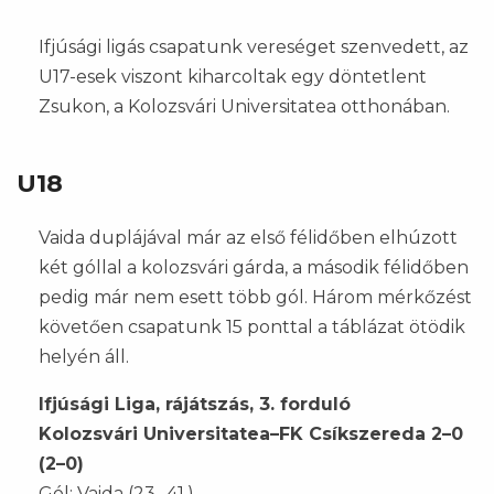
Ifjúsági ligás csapatunk vereséget szenvedett, az
U17-esek viszont kiharcoltak egy döntetlent
Zsukon, a Kolozsvári Universitatea otthonában.
U18
Vaida duplájával már az első félidőben elhúzott
két góllal a kolozsvári gárda, a második félidőben
pedig már nem esett több gól. Három mérkőzést
követően csapatunk 15 ponttal a táblázat ötödik
helyén áll.
Ifjúsági Liga, rájátszás, 3. forduló
Kolozsvári Universitatea–FK Csíkszereda 2–0
(2–0)
Gól: Vaida (23., 41.)