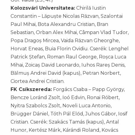
Kolozsvári Universitatea:
Chirilă Iustin
Constantin – Lăpuște Nicolas Răzvan, Szalontai
Paul Mihai, Bota Alexandru Cristian, Bran
Sebastian, Orban Alex Mihai, Câmpan Vlad Tudor,
Popa Dragoș Mircea, Vaida Răzvan Gheorghe,
Horvat Eneas, Buia Florin Ovidiu. Cserék: Lenghel
Patrick Ștefan, Roman Raul George, Roșca Luca
Mihai, Zoicaș David Leonardo, Iuhos Rareș Denis,
Bălmuș Andrei David (kapus), Petran Norbert,
Ciortea Andrei Cristian.
FK Csíkszereda:
Forgács Csaba – Papp György,
Bencze Loránd Zsolt, Ioó Edvin, Ronai Róbert,
Nyitra Szabolcs Zsolt, Noveli Luca Antonio,
Brügger Dániel, Tóth Pál Előd, Juhos Gábor, Iosif
Cristian. Cserék: Szakács Tamás (kapus), Antal
Hunor, Kertész Márk, Kárándi Roland, Kovács