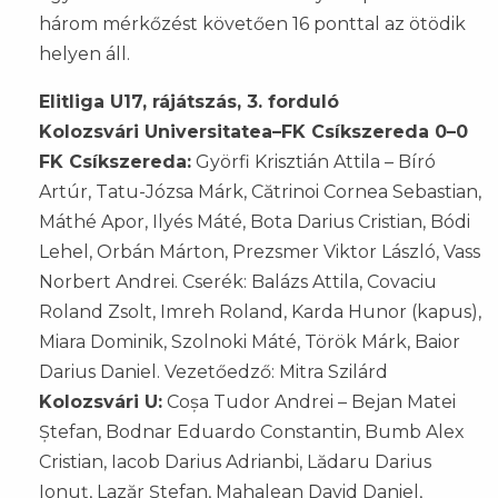
három mérkőzést követően 16 ponttal az ötödik
helyen áll.
Elitliga U17, rájátszás, 3. forduló
Kolozsvári Universitatea–FK Csíkszereda 0–0
FK Csíkszereda:
Györfi Krisztián Attila – Bíró
Artúr, Tatu-Józsa Márk, Cătrinoi Cornea Sebastian,
Máthé Apor, Ilyés Máté, Bota Darius Cristian, Bódi
Lehel, Orbán Márton, Prezsmer Viktor László, Vass
Norbert Andrei. Cserék: Balázs Attila, Covaciu
Roland Zsolt, Imreh Roland, Karda Hunor (kapus),
Miara Dominik, Szolnoki Máté, Török Márk, Baior
Darius Daniel. Vezetőedző: Mitra Szilárd
Kolozsvári U:
Coșa Tudor Andrei – Bejan Matei
Ștefan, Bodnar Eduardo Constantin, Bumb Alex
Cristian, Iacob Darius Adrianbi, Lădaru Darius
Ionuț, Lazăr Ștefan, Mahalean David Daniel,