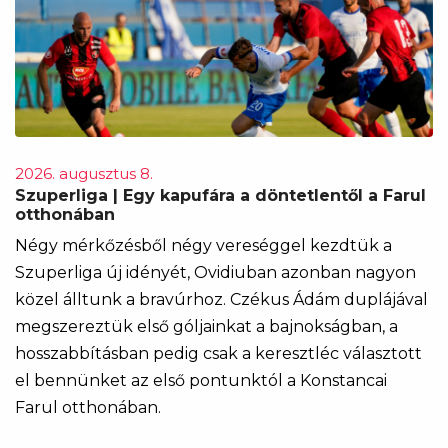
2026. augusztus 8.
Szuperliga | Egy kapufára a döntetlentől a Farul
otthonában
Négy mérkőzésből négy vereséggel kezdtük a
Szuperliga új idényét, Ovidiuban azonban nagyon
közel álltunk a bravúrhoz. Czékus Ádám duplájával
megszereztük első góljainkat a bajnokságban, a
hosszabbításban pedig csak a keresztléc választott
el bennünket az első pontunktól a Konstancai
Farul otthonában.