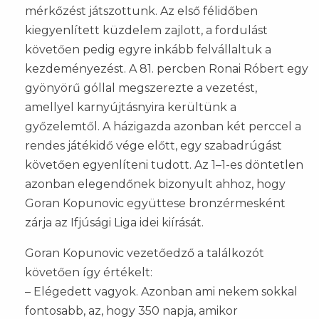
mérkőzést játszottunk. Az első félidőben
kiegyenlített küzdelem zajlott, a fordulást
követően pedig egyre inkább felvállaltuk a
kezdeményezést. A 81. percben Ronai Róbert egy
gyönyörű góllal megszerezte a vezetést,
amellyel karnyújtásnyira kerültünk a
győzelemtől. A házigazda azonban két perccel a
rendes játékidő vége előtt, egy szabadrúgást
követően egyenlíteni tudott. Az 1–1-es döntetlen
azonban elegendőnek bizonyult ahhoz, hogy
Goran Kopunovic együttese bronzérmesként
zárja az Ifjúsági Liga idei kiírását.
Goran Kopunovic vezetőedző a találkozót
követően így értékelt:
– Elégedett vagyok. Azonban ami nekem sokkal
fontosabb, az, hogy 350 napja, amikor