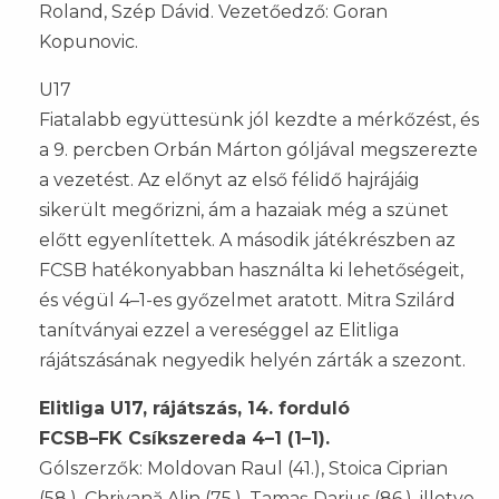
Roland, Szép Dávid. Vezetőedző: Goran
Kopunovic.
U17
Fiatalabb együttesünk jól kezdte a mérkőzést, és
a 9. percben Orbán Márton góljával megszerezte
a vezetést. Az előnyt az első félidő hajrájáig
sikerült megőrizni, ám a hazaiak még a szünet
előtt egyenlítettek. A második játékrészben az
FCSB hatékonyabban használta ki lehetőségeit,
és végül 4–1-es győzelmet aratott. Mitra Szilárd
tanítványai ezzel a vereséggel az Elitliga
rájátszásának negyedik helyén zárták a szezont.
Elitliga U17, rájátszás, 14. forduló
FCSB–FK Csíkszereda 4–1 (1–1).
Gólszerzők: Moldovan Raul (41.), Stoica Ciprian
(58.), Chrivană Alin (75.), Tamaș Darius (86.), illetve