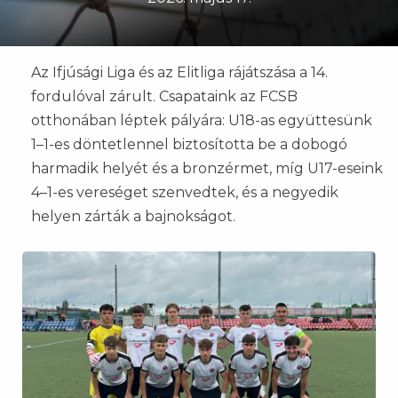
Az Ifjúsági Liga és az Elitliga rájátszása a 14.
fordulóval zárult. Csapataink az FCSB
otthonában léptek pályára: U18-as együttesünk
1–1-es döntetlennel biztosította be a dobogó
harmadik helyét és a bronzérmet, míg U17-eseink
4–1-es vereséget szenvedtek, és a negyedik
helyen zárták a bajnokságot.