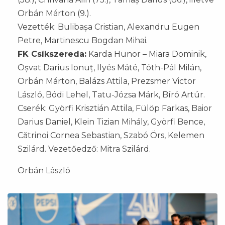
Orbán Márton (9.).
Vezették: Bulibașa Cristian, Alexandru Eugen
Petre, Martinescu Bogdan Mihai.
FK Csíkszereda:
Karda Hunor – Miara Dominik,
Oșvat Darius Ionuț, Ilyés Máté, Tóth-Pál Milán,
Orbán Márton, Balázs Attila, Prezsmer Victor
László, Bódi Lehel, Tatu-Józsa Márk, Bíró Artúr.
Cserék: Györfi Krisztián Attila, Fülöp Farkas, Baior
Darius Daniel, Klein Tizian Mihály, Györfi Bence,
Cătrinoi Cornea Sebastian, Szabó Örs, Kelemen
Szilárd. Vezetőedző: Mitra Szilárd.
Orbán László