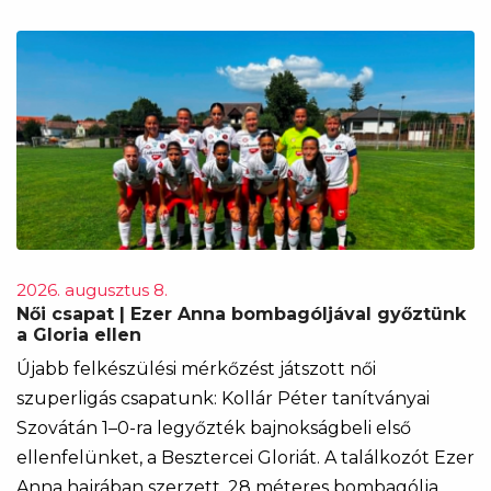
2026. augusztus 8.
Női csapat | Ezer Anna bombagóljával győztünk
a Gloria ellen
Újabb felkészülési mérkőzést játszott női
szuperligás csapatunk: Kollár Péter tanítványai
Szovátán 1–0-ra legyőzték bajnokságbeli első
ellenfelünket, a Besztercei Gloriát. A találkozót Ezer
Anna hajrában szerzett, 28 méteres bombagólja