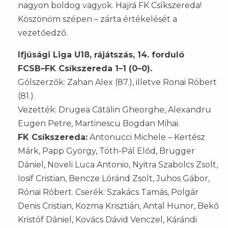
nagyon boldog vagyok. Hajrá FK Csíkszereda!
Köszönöm szépen – zárta értékelését a
vezetőedző.
Ifjúsági Liga U18, rájátszás, 14. forduló
FCSB–FK Csíkszereda 1–1 (0–0).
Gólszerzők: Zahan Alex (87.), illetve Ronai Róbert
(81.).
Vezették: Drugea Cătălin Gheorghe, Alexandru
Eugen Petre, Martinescu Bogdan Mihai.
FK Csíkszereda:
Antonucci Michele – Kertész
Márk, Papp György, Tóth-Pál Előd, Brugger
Dániel, Noveli Luca Antonio, Nyitra Szabolcs Zsolt,
Iosif Cristian, Bencze Lóránd Zsolt, Juhos Gábor,
Rónai Róbert. Cserék: Szakács Tamás, Polgár
Denis Cristian, Kozma Krisztián, Antal Hunor, Bekő
Kristóf Dániel, Kovács Dávid Venczel, Kárándi