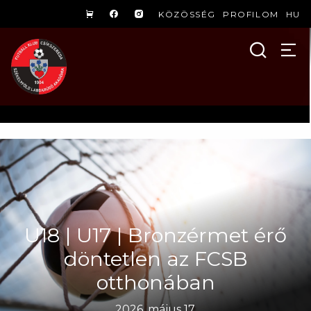
KÖZÖSSÉG
PROFILOM
HU
U18 | U17 | Bronzérmet érő
döntetlen az FCSB
otthonában
2026. május 17.