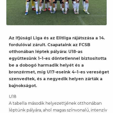
Az Ifjúsági Liga és az Elitliga rájátszása a 14.
fordulóval zárult. Csapataink az FCSB
otthonában léptek pályára: U18-as
együttesünk 1–1-es döntetlennel biztosította
be a dobogó harmadik helyét és a
bronzérmet, míg U17-eseink 4–1-es vereséget
szenvedtek, és a negyedik helyen zárták a
bajnokságot.
U18
A tabella második helyezettjének otthonában
léptünk pályára, ahol magas színvonalú, intenzív