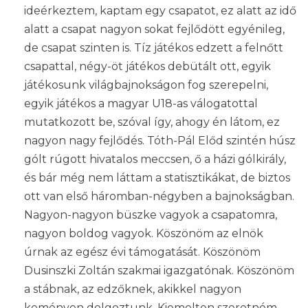
ideérkeztem, kaptam egy csapatot, ez alatt az idő
alatt a csapat nagyon sokat fejlődött egyénileg,
de csapat szinten is. Tíz játékos edzett a felnőtt
csapattal, négy-öt játékos debütált ott, egyik
játékosunk világbajnokságon fog szerepelni,
egyik játékos a magyar U18-as válogatottal
mutatkozott be, szóval így, ahogy én látom, ez
nagyon nagy fejlődés. Tóth-Pál Előd szintén húsz
gólt rúgott hivatalos meccsen, ő a házi gólkirály,
és bár még nem láttam a statisztikákat, de biztos
ott van első háromban-négyben a bajnokságban.
Nagyon-nagyon büszke vagyok a csapatomra,
nagyon boldog vagyok. Köszönöm az elnök
úrnak az egész évi támogatását. Köszönöm
Dusinszki Zoltán szakmai igazgatónak. Köszönöm
a stábnak, az edzőknek, akikkel nagyon
keményen dolgoztunk. Kiemelten szeretném