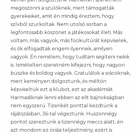
megöszönni a szülőknek, mert támogatták
gyerekeiket, amit én mindig éreztem, hogy
szívből szurkoltak. Nem utolsó sorban a
legfontosabb köszönet a játékosokat illeti. Más
voltam, más vagyok, más focikultúrát képviselek,
és ők elfogadtak engem ilyennek, amilyen
vagyok. Én remélem, hogy tudtam segíteni nekik
is. Ismételten szeretném kifejezni, hogy nagyon
büszke és boldog vagyok. Gratulálok a srácoknak,
mert keményen dolgoztunk, és méltón
képviseltük ezt a klubot, ezt az akadémiát.
Harmadiknak lenni ebben az elit bajnokságban
nem egyszerű. Tizenkét ponttal kezdtünk a
rájátszásban, 36-tal végeztünk. Huszonnégy
pontot szereztünk a tizennégy meccs alatt, én
azt mondom ez óriási teljesítmény, ezért is