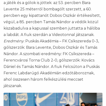
a játék és a gólok is jöttek: az 53. percben Bara
Levente 25 méterről bombagólt szerzett, a 60.
percben egy kipattanót Dobos Oszkár értékesített,
végül, a 85. percben Tamás Nándor a védők közül
kiszabadulva a kapussal szemben juttatta a hálóba
a labdát. A fiuk szerdán a Videotonnal játszanak.
Eredmény
: Puskás Akadémia – FK Csíkszereda 0-3,
gólszerzők: Bara Levente, Dobos Oszkár és Tamás
Nándor. A szombati eredmény: FK Csíkszereda –
Ferencvárosi Torna Club 2-0, gólszerzők: Kovács
Dániel és Tamás Nándor. A fiuk Felcsúton a Puskás
Ferenc Labdarúgó Akadémián edzőtáboroznak,
ahol összesen három felkészülési meccset
játszanak.