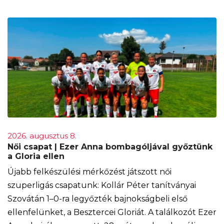
2026. augusztus 8.
Női csapat | Ezer Anna bombagóljával győztünk
a Gloria ellen
Újabb felkészülési mérkőzést játszott női
szuperligás csapatunk: Kollár Péter tanítványai
Szovátán 1–0-ra legyőzték bajnokságbeli első
ellenfelünket, a Besztercei Gloriát. A találkozót Ezer