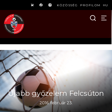
KÖZÖSSÉG
PROFILOM
HU
Újabb győzelem Felcsúton
2016. február 23.