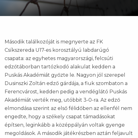
Második találkozóját is megnyerte az FK
Csíkszereda U17-es korosztályú labdarúgó
csapata: az egyhetes magyarországi, felcsúti
edzőtáborban tartózkodó alakulat kedden a
Puskás Akadémiát győzte le. Nagyon jól szerepel
Dusinszki Zoltán edző gárdája, a fiuk szombaton a
Ferencvárost, kedden pedig a vendéglátó Puskás
Akadémiát verték meg, utóbbit 3-0-ra. Az edző
elmondása szerint az első félidőben az ellenfél nem
engedte, hogy a székely csapat támadásokat
építsen, leginkább a középpályán voltak gyenge
megoldások. A második játékrészben aztán feljavult