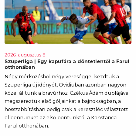
2026. augusztus 8.
Szuperliga | Egy kapufára a döntetlentől a Farul
otthonában
Négy mérkőzésből négy vereséggel kezdtük a
Szuperliga új idényét, Ovidiuban azonban nagyon
közel álltunk a bravúrhoz. Czékus Ádám duplájával
megszereztük első góljainkat a bajnokságban, a
hosszabbításban pedig csak a keresztléc választott
el bennünket az első pontunktól a Konstancai
Farul otthonában.