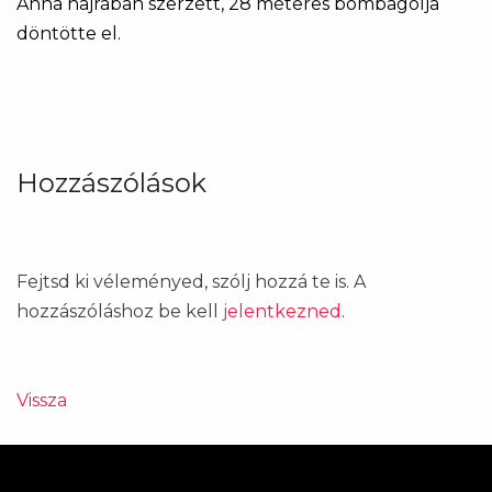
Anna hajrában szerzett, 28 méteres bombagólja
döntötte el.
Hozzászólások
Fejtsd ki véleményed, szólj hozzá te is. A
hozzászóláshoz be kell
jelentkezned
.
Vissza